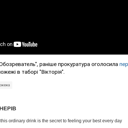
"Обозреватель", раніше прокуратура оголосила
пер
жежі в таборі "Вікторія".
ожежа