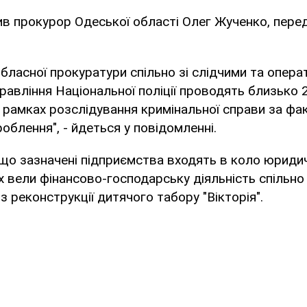
ив прокурор Одеської області Олег Жученко, пере
обласної прокуратури спільно зі слідчими та опер
равління Національної поліції проводять близько 
 рамках розслідування кримінальної справи за фа
облення", - йдеться у повідомленні.
що зазначені підприємства входять в коло юридичн
 вели фінансово-господарську діяльність спільно
з реконструкції дитячого табору "Вікторія".