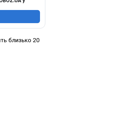
 OBOZ.UA у
ять близько 20