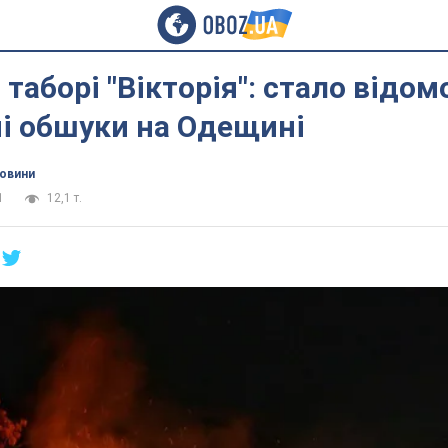
таборі "Вікторія": стало відом
і обшуки на Одещині
новини
1
12,1 т.