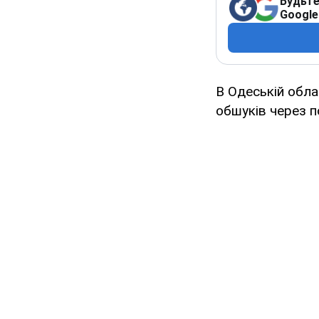
Будьте
Google
В Одеській обла
обшуків через 