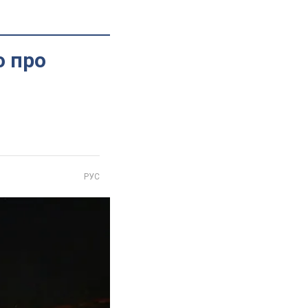
о про
РУС