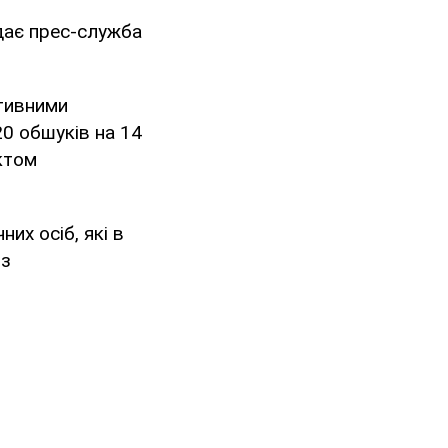
дає прес-служба
ативними
20 обшуків на 14
ктом
их осіб, які в
 з