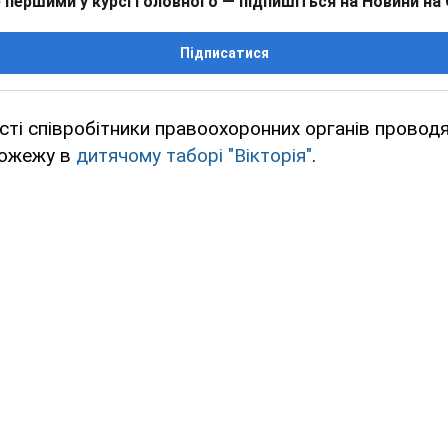
 першими у курсі головного — підпишіться на Новини на
Підписатися
сті співробітники правоохоронних органів провод
пожежу в
дитячому таборі "Вікторія"
.