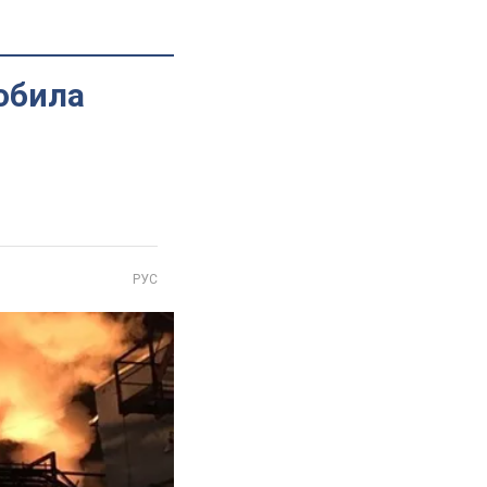
обила
РУС