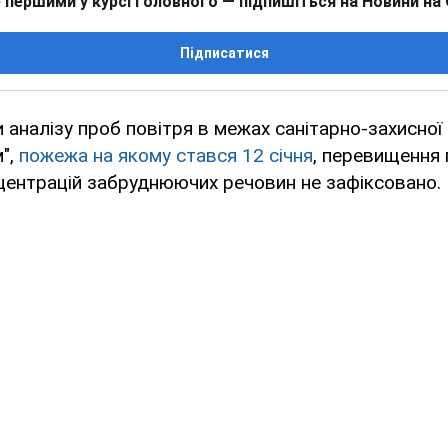
 першими у курсі головного — підпишіться на Новини на
Підписатися
 аналізу проб повітря в межах санітарно-захисної
",
пожежа на якому стався 12 січня
, перевищення 
центрацій забруднюючих речовин не зафіксовано.