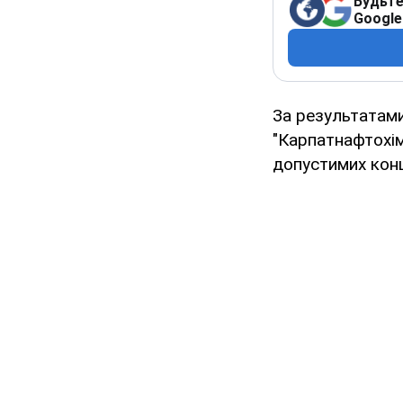
Будьте
Google
За результатами
"Карпатнафтохім
допустимих кон