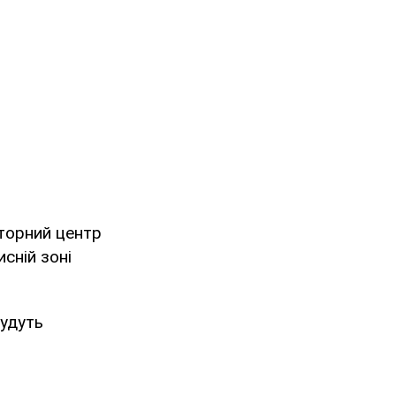
аторний центр
сній зоні
будуть