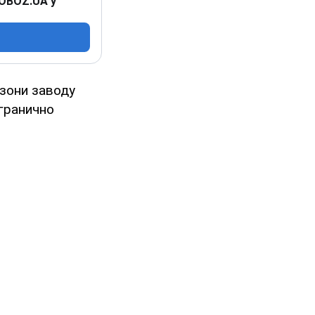
 OBOZ.UA у
 зони заводу
гранично