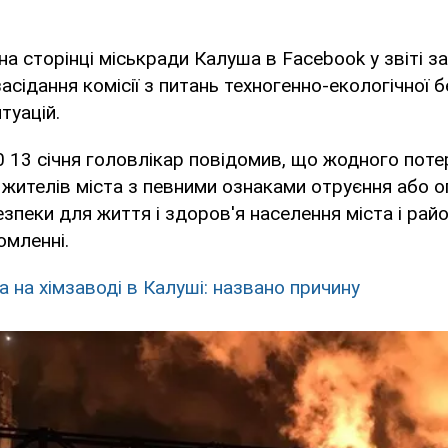
на сторінці міськради Калуша в Facebook у звіті з
асідання комісії з питань техногенно-екологічної б
туацій.
0 13 січня головлікар повідомив, що жодного поте
 жителів міста з певними ознаками отруєння або оп
зпеки для життя і здоров'я населення міста і райо
омленні.
 на хімзаводі в Калуші: названо причину