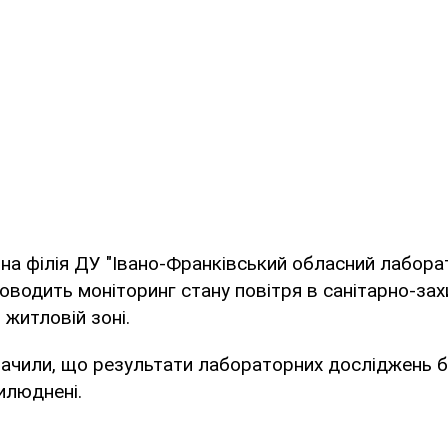
нна філія ДУ "Івано-Франківський обласний лабор
оводить моніторинг стану повітря в санітарно-захи
 житловій зоні.
начили, що результати лабораторних досліджень 
илюднені.