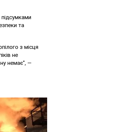
а підсумками
езпеки та
рпілого з місця
іків не
ну немає", —