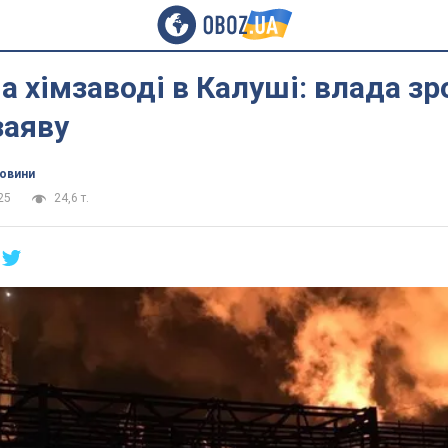
 хімзаводі в Калуші: влада зр
заяву
новини
25
24,6 т.