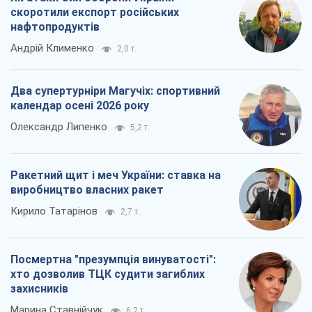
скоротили експорт російських
нафтопродуктів
Андрій Клименко
2,0 т.
Два супертурніри Магучіх: спортивний
календар осені 2026 року
Олександр Липенко
5,2 т.
Ракетний щит і меч України: ставка на
виробництво власних ракет
Кирило Татарінов
2,7 т.
Посмертна "презумпція винуватості":
хто дозволив ТЦК судити загиблих
захисників
Марина Ставнійчук
6,2 т.