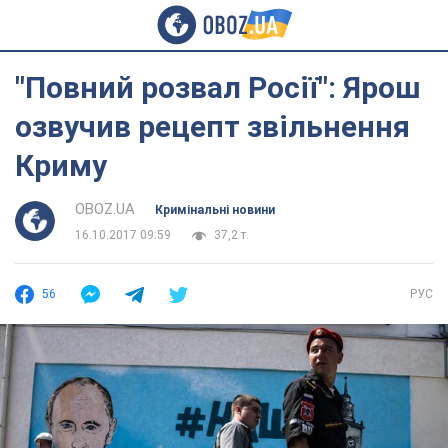
"Повний розвал Росії": Ярош
озвучив рецепт звільнення
Криму
OBOZ.UA
Кримінальні новини
16.10.2017 09:59
37,2 т.
56
РУС