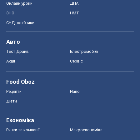
Онлайн уроки
ДПА
ЗНО
НМТ
СНД посібники
Авто
Тест Драйв
Електромобілі
Акції
Сервіс
Food Oboz
Рецепти
Напої
Дієти
Економіка
Ринки та компанії
Макроекономіка