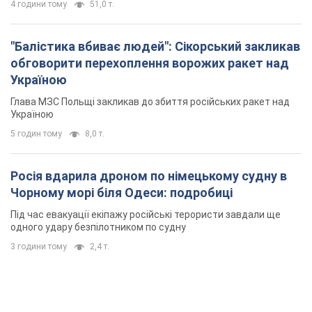
4 години тому
51,0 т.
"Балістика вбиває людей": Сікорський закликав
обговорити перехоплення ворожих ракет над
Україною
Глава МЗС Польщі закликав до збиття російських ракет над
Україною
5 годин тому
8,0 т.
Росія вдарила дроном по німецькому судну в
Чорному морі біля Одеси: подробиці
Під час евакуації екіпажу російські терористи завдали ще
одного удару безпілотником по судну
3 години тому
2,4 т.