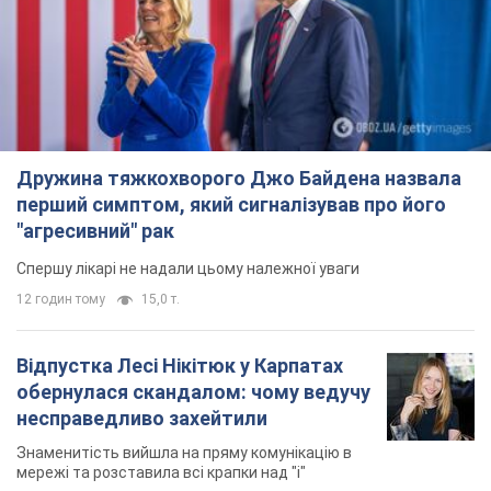
Дружина тяжкохворого Джо Байдена назвала
перший симптом, який сигналізував про його
"агресивний" рак
Спершу лікарі не надали цьому належної уваги
12 годин тому
15,0 т.
Відпустка Лесі Нікітюк у Карпатах
обернулася скандалом: чому ведучу
несправедливо захейтили
Знаменитість вийшла на пряму комунікацію в
мережі та розставила всі крапки над "і"