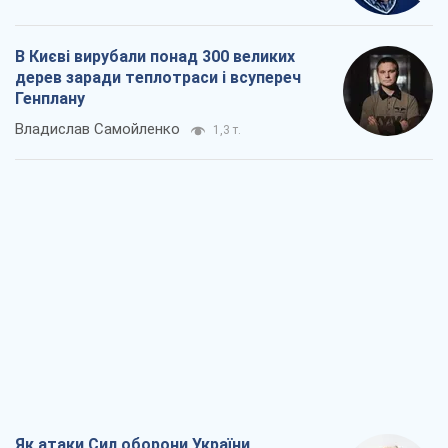
В Києві вирубали понад 300 великих
дерев заради теплотраси і всупереч
Генплану
Владислав Самойленко
1,3 т.
Як атаки Сил оборони України