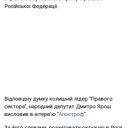
Російської Федерації.
Відповідну думку колишній лідер "Правого
сектора", народний депутат Дмитро Ярош
висловив в інтерв'ю "
Апостроф
".
За його словами, розхитувати ситуацію в Росії