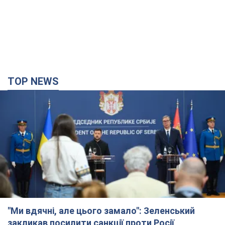
TOP NEWS
"Ми вдячні, але цього замало": Зеленський
закликав посилити санкції проти Росії