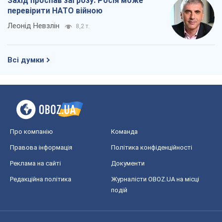
Захід проспав загрозу: Росія може
перевірити НАТО війною
Леонід Невзлін
8,2 т.
Всі думки
Про компанію
Команда
Правова інформація
Політика конфіденційності
Реклама на сайті
Документи
Редакційна політика
Журналісти OBOZ.UA на місці
подій