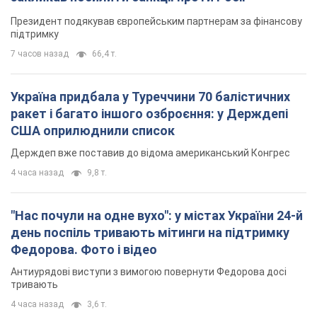
Президент подякував європейським партнерам за фінансову
підтримку
7 часов назад
66,4 т.
Україна придбала у Туреччини 70 балістичних
ракет і багато іншого озброєння: у Держдепі
США оприлюднили список
Держдеп вже поставив до відома американський Конгрес
4 часа назад
9,8 т.
"Нас почули на одне вухо": у містах України 24-й
день поспіль тривають мітинги на підтримку
Федорова. Фото і відео
Антиурядові виступи з вимогою повернути Федорова досі
тривають
4 часа назад
3,6 т.