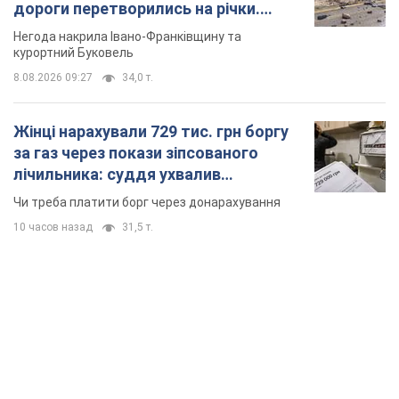
дороги перетворились на річки.
Відео
Негода накрила Івано-Франківщину та
курортний Буковель
8.08.2026 09:27
34,0 т.
Жінці нарахували 729 тис. грн боргу
за газ через покази зіпсованого
лічильника: суддя ухвалив
неочікуване рішення
Чи треба платити борг через донарахування
10 часов назад
31,5 т.