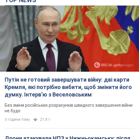
Путін не готовий завершувати війну: дві карти
Кремля, які потрібно вибити, щоб змінити його
думку. Інтерв’ю з Веселовським
Без зміни російських розрахунків швидкого завершення війни
не буде
3 години тому
21,8 т.
Дрони атакували НПЗ у Нижньокамську: після