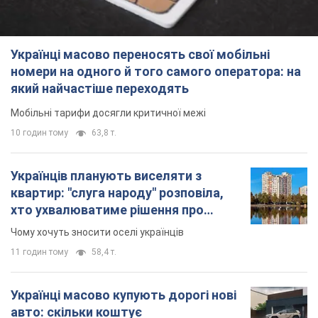
Українці масово переносять свої мобільні
номери на одного й того самого оператора: на
який найчастіше переходять
Мобільні тарифи досягли критичної межі
10 годин тому
63,8 т.
Українців планують виселяти з
квартир: "слуга народу" розповіла,
хто ухвалюватиме рішення про
знесення будинків
Чому хочуть зносити оселі українців
11 годин тому
58,4 т.
Українці масово купують дорогі нові
авто: скільки коштує