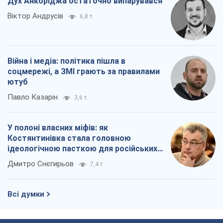
Дух Анкоріджа остаточно випарувався
Віктор Андрусів
6,8 т.
Війна і медіа: політика пішла в
соцмережі, а ЗМІ грають за правилами
ютуб
Павло Казарін
3,6 т.
У полоні власних міфів: як
Костянтинівка стала головною
ідеологічною пасткою для російських
окупантів
Дмитро Снєгирьов
7,4 т.
Всі думки