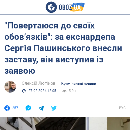
"Повертаюся до своїх
обов’язків": за екснардепа
Сергія Пашинського внесли
заставу, він виступив із
заявою
Олексій Лютіков
Кримінальні новини
27.02.2024 12:05
5,9 т.
257
РУС