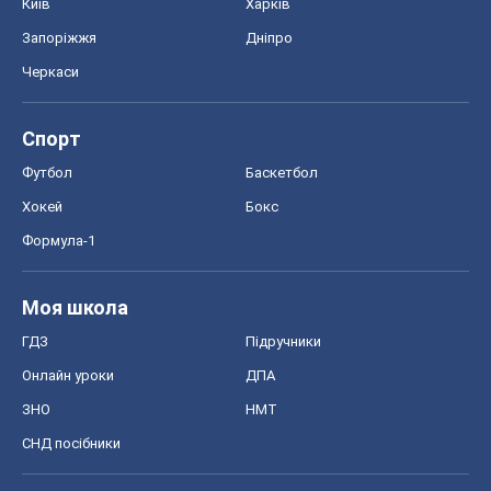
Київ
Харків
Запоріжжя
Дніпро
Черкаси
Спорт
Футбол
Баскетбол
Хокей
Бокс
Формула-1
Моя школа
ГДЗ
Підручники
Онлайн уроки
ДПА
ЗНО
НМТ
СНД посібники