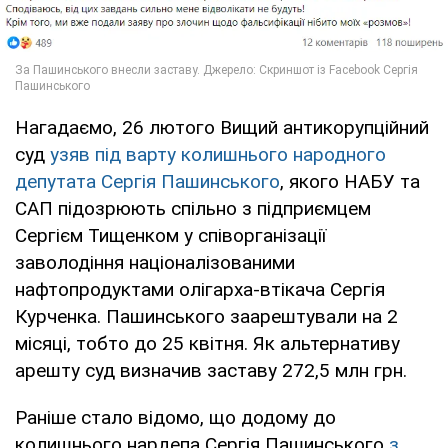
Нагадаємо, 26 лютого Вищий антикорупційний
суд
узяв під варту колишнього народного
депутата Сергія Пашинського
, якого НАБУ та
САП підозрюють спільно з підприємцем
Сергієм Тищенком у співорганізації
заволодіння націоналізованими
нафтопродуктами олігарха-втікача Сергія
Курченка. Пашинського заарештували на 2
місяці, тобто до 25 квітня. Як альтернативу
арешту суд визначив заставу 272,5 млн грн.
Раніше стало відомо, що додому до
колишнього нардепа Сергія Пашинського
з