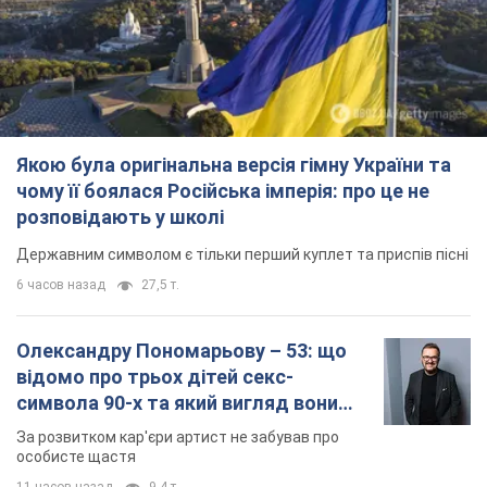
6 часов назад
27,5 т.
Олександру Пономарьову – 53: що
відомо про трьох дітей секс-
символа 90-х та який вигляд вони
мають
За розвитком кар'єри артист не забував про
особисте щастя
11 часов назад
9,4 т.
У ПриватБанку розповіли, чи дійсні
долари 1996 року: чи приймають
обмінники та банки такі купюри
Що робити, якщо банки та обмінні пункти не
приймають старі долари
9.08.2026 02:20
84,0 т.