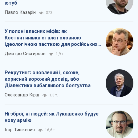
Діалектика вибагливого боягузтва
Олександр Кірш
1,8 т.
Ні зброї, ні людей: як Лукашенко будує
нову армію
Ігар Тишкевич
16,6 т.
Всі думки
Про компанію
Команда
Правова інформація
Політика конфіденційності
Реклама на сайті
Документи