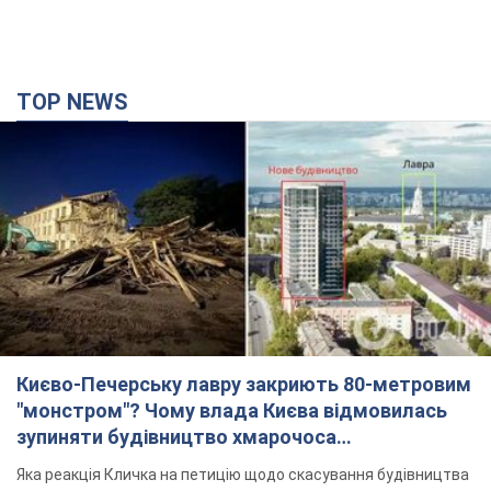
Києво-Печерську лавру закриють 80-метровим
"монстром"? Чому влада Києва відмовилась
зупиняти будівництво хмарочоса
"московського вірянина"
Яка реакція Кличка на петицію щодо скасування будівництва
3 часа назад
34,2 т.
Армія РФ запустила по Одесі 11 ракет різного
типу та до 100 дронів: горіли історичні будівлі,
є постраждалі. Фото та відео
Для терору ворог застосував ракети та дрони
час назад
54,6 т.
МЗС Болгарії викликало українського посла