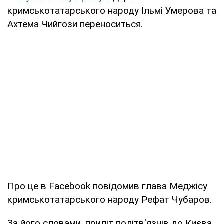
кримськотатарського народу Ільмі Умерова та
Ахтема Чийгози переноситься.
Про це в Facebook повідомив глава Меджісу
кримськотатарського народу Рефат Чубаров.
За його словами, приліт політв'язнів до Києва