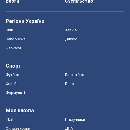
Хокей
Бокс
Формула-1
Моя школа
ГДЗ
Підручники
Онлайн уроки
ДПА
ЗНО
НМТ
СНД посібники
Авто
Тест Драйв
Електромобілі
Акції
Сервіс
Food Oboz