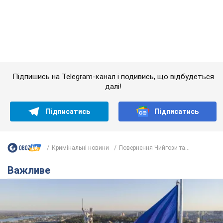
Кримінальні новини
Повернення Чийгози та...
Важливе
Якою була оригінальна версія гімну України та
чому її боялася Російська імперія: про це не
розповідають у школі
Державним символом є тільки перший куплет та приспів пісні