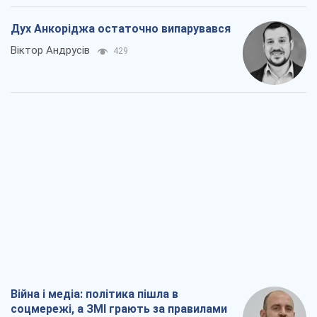
Війна і медіа: політика пішла в
соцмережі, а ЗМІ грають за правилами
ютуб
Павло Казарін
372
У полоні власних міфів: як
Костянтинівка стала головною
ідеологічною пасткою для російських
окупантів
Дмитро Снєгирьов
1,9 т.
Рекрутинг: оновлений і, схоже,
корисний ворожий досвід, або