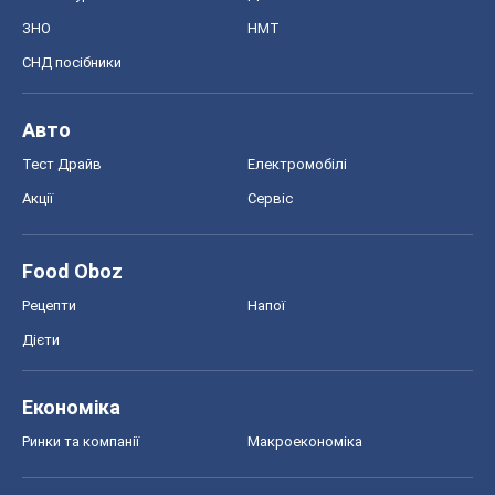
Рецепти
Напої
Дієти
Економіка
Ринки та компанії
Макроекономіка
MedOboz
Новини медицини
MAMACLUB
Шоу
Афіша
Плітки
Краса
Мода
Жіночий журнал