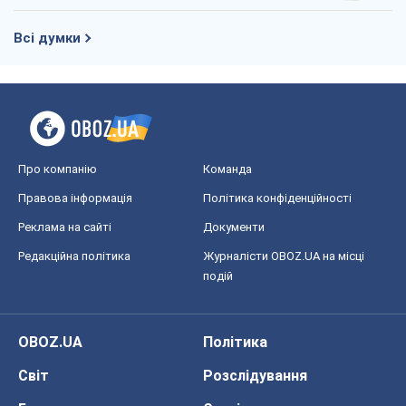
Редакційна політика
Журналісти OBOZ.UA на місці
подій
OBOZ.UA
Політика
Світ
Розслідування
Блоги
Суспільство
Регіони України
Київ
Харків
Запоріжжя
Дніпро
Черкаси
Спорт
Футбол
Баскетбол