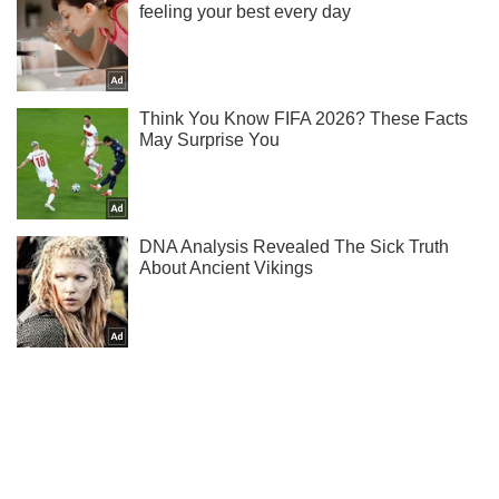
Підпишись на Telegram-канал і подивись, що відбудеться
далі!
Підписатись
Підписатись