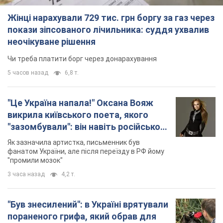
Жінці нарахували 729 тис. грн боргу за газ через
покази зіпсованого лічильника: суддя ухвалив
неочікуване рішення
Чи треба платити борг через донарахування
5 часов назад
6,8 т.
"Це Україна напала!" Оксана Вояж
викрила київського поета, якого
"зазомбували": він навіть російської
не знав, а тепер хоче геноциду
Як зазначила артистка, письменник був
українців
фанатом України, але після переїзду в РФ йому
"промили мозок"
3 часа назад
4,2 т.
"Був знесилений": в Україні врятували
пораненого грифа, який обрав для