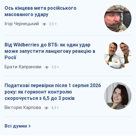
Ось кінцева мета російського
масованого удару
Ігор Чернецький
3,5 т.
Від Wildberries до ВТБ: як один удар
може запустити ланцюгову реакцію в
Росії
Брати Капранови
3,0 т.
Податкові перевірки після 1 серпня 2026
року: як горизонт контролю
скорочується з 6,5 до 3 років
Вікторія Карпова
4,3 т.
Всі думки