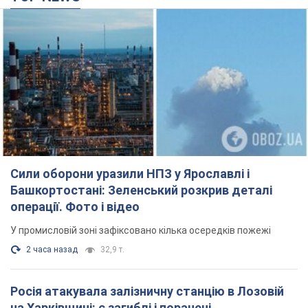
Сили оборони уразили НПЗ у Ярославлі і
Башкортостані: Зеленський розкрив деталі
операції. Фото і відео
У промисловій зоні зафіксовано кілька осередків пожежі
2 часа назад
32,9 т.
Росія атакувала залізничну станцію в Лозовій
на Харківщині: є загиблі і поранені