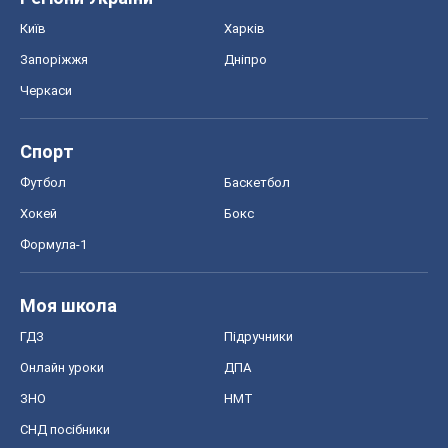
Київ
Харків
Запоріжжя
Дніпро
Черкаси
Спорт
Футбол
Баскетбол
Хокей
Бокс
Формула-1
Моя школа
ГДЗ
Підручники
Онлайн уроки
ДПА
ЗНО
НМТ
СНД посібники