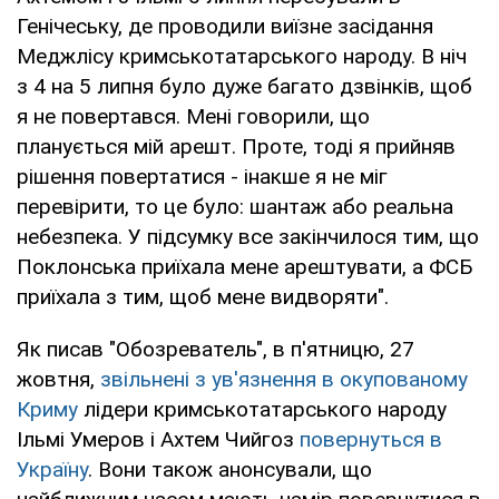
Генічеську, де проводили виїзне засідання
Меджлісу кримськотатарського народу. В ніч
з 4 на 5 липня було дуже багато дзвінків, щоб
я не повертався. Мені говорили, що
планується мій арешт. Проте, тоді я прийняв
рішення повертатися - інакше я не міг
перевірити, то це було: шантаж або реальна
небезпека. У підсумку все закінчилося тим, що
Поклонська приїхала мене арештувати, а ФСБ
приїхала з тим, щоб мене видворяти".
Як писав "Обозреватель", в п'ятницю, 27
жовтня,
звільнені з ув'язнення в окупованому
Криму
лідери кримськотатарського народу
Ільмі Умеров і Ахтем Чийгоз
повернуться в
Україну
. Вони також анонсували, що