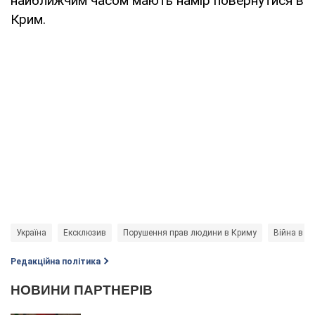
найближчим часом мають намір повернутися в
Крим.
Україна
Ексклюзив
Порушення прав людини в Криму
Війна в Ук
Редакційна політика