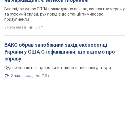
Внаслідок удару БПЛА пошкоджено вокзал, контактну мережу
та рухомий склад, рух поїздів до станції тимчасово
призупинили
3 часа назад
3,0 т.
ВАКС обрав запобіжний захід експосолці
України у США Стефанішиній: що відомо про
справу
Суд не повністю задовольнив клопотання прокуратури
2 часа назад
7,5 т.