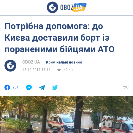
Потрібна допомога: до
Києва доставили борт із
пораненими бійцями АТО
OBOZ.UA
Кримінальні новини
18.10.2017 18:11
40,4 т.
951
РУС