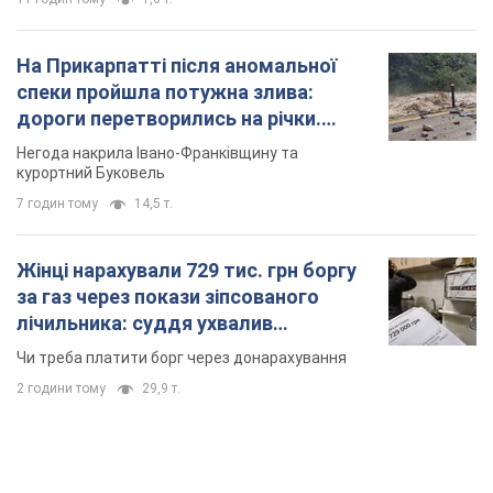
На Прикарпатті після аномальної
спеки пройшла потужна злива:
дороги перетворились на річки.
Відео
Негода накрила Івано-Франківщину та
курортний Буковель
7 годин тому
14,5 т.
Жінці нарахували 729 тис. грн боргу
за газ через покази зіпсованого
лічильника: суддя ухвалив
неочікуване рішення
Чи треба платити борг через донарахування
2 години тому
29,9 т.