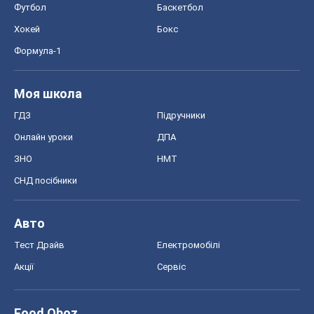
Футбол
Баскетбол
Хокей
Бокс
Формула-1
Моя школа
ГДЗ
Підручники
Онлайн уроки
ДПА
ЗНО
НМТ
СНД посібники
Авто
Тест Драйв
Електромобілі
Акції
Сервіс
Food Oboz