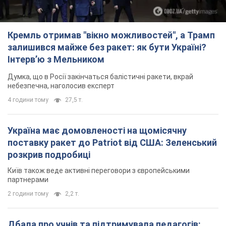
Кремль отримав "вікно можливостей", а Трамп
залишився майже без ракет: як бути Україні?
Інтерв’ю з Мельником
Думка, що в Росії закінчаться балістичні ракети, вкрай
небезпечна, наголосив експерт
4 години тому
27,5 т.
Україна має домовленості на щомісячну
поставку ракет до Patriot від США: Зеленський
розкрив подробиці
Київ також веде активні переговори з європейськими
партнерами
2 години тому
2,2 т.
Дбала про учнів та підтримувала педагогів: