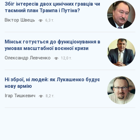
Збіг інтересів двох цинічних гравців чи
таємний план Трампа і Путіна?
Віктор Швець
6,3 т.
Мінськ готується до функціонування в
умовах масштабної воєнної кризи
Олександр Левченко
12,0 т.
Ні зброї, ні людей: як Лукашенко будує
нову армію
Ігар Тишкевич
8,2 т.