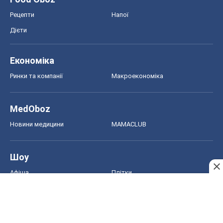
Рецепти
Напої
Дієти
Економіка
Ринки та компанії
Макроекономіка
MedOboz
Новини медицини
MAMACLUB
Шоу
Афіша
Плітки
Краса
Мода
Жіночий журнал