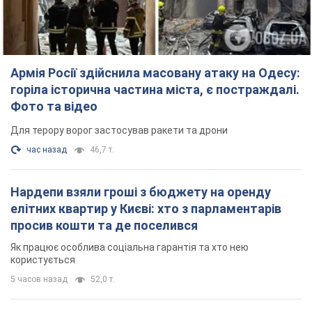
час назад
46,7 т.
Нардепи взяли гроші з бюджету на оренду
елітних квартир у Києві: хто з парламентарів
просив кошти та де поселився
Як працює особлива соціальна гарантія та хто нею
користується
5 часов назад
52,0 т.
Російська армія обстріляла дві сусідні
багатоповерхівки в Харкові: двоє загиблих,
більше 20 постраждалих
Ворог навмисно обстрілює житлові будинки
25 минут назад
3,8 т.