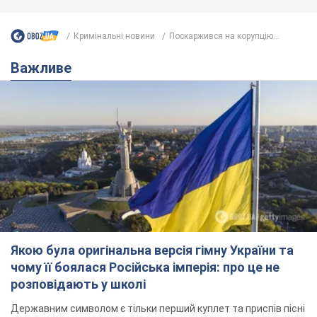
Якою була оригінальна версія гімну України та
чому її боялася Російська імперія: про це не
розповідають у школі
Державним символом є тільки перший куплет та приспів пісні
3 часа назад
9,5 т.
Олександру Пономарьову – 53: що
відомо про трьох дітей секс-
символа 90-х та який вигляд вони
мають
За розвитком кар'єри артист не забував про
особисте щастя