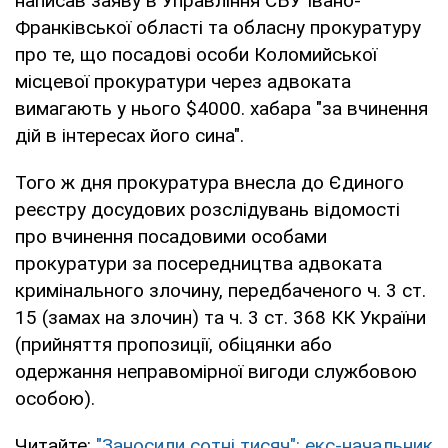
написав заяву в Управління СБУ Івано-
Франківської області та обласну прокуратуру
про те, що посадові особи Коломийської
місцевої прокуратури через адвоката
вимагають у нього $4000. хабара "за вчинення
дій в інтересах його сина".
Того ж дня прокуратура внесла до Єдиного
реєстру досудових розслідувань відомості
про вчинення посадовими особами
прокуратури за посередництва адвоката
кримінального злочину, передбаченого ч. 3 ст.
15 (замах на злочин) та ч. 3 ст. 368 КК України
(прийняття пропозиції, обіцянки або
одержання неправомірної вигоди службовою
особою).
Читайте:
"Заносили сотні тисяч": екс-начальник