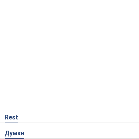
Rest
Думки
Москва висуває претензії Пекіну:
дружба перетворюється на залежність
Росії від Китаю
Віктор Каспрук
1,0 т.
Збіг інтересів двох цинічних гравців чи
таємний план Трампа і Путіна?