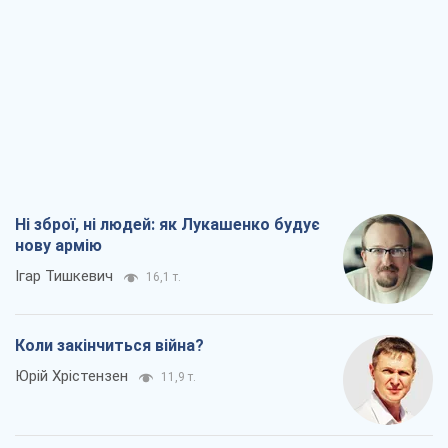
Ні зброї, ні людей: як Лукашенко будує
нову армію
Ігар Тишкевич
16,1 т.
Коли закінчиться війна?
Юрій Хрістензен
11,9 т.
Україна вступила в надзвичайний
економічний стан. Чи є світло вкінці
тунелю?
Вадим Денисенко
9,5 т.
Чий буде Крим, той і переможе (NSJ), а
українських футбольних чиновників
можуть назвати вбивцями