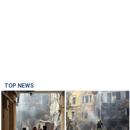
TOP NEWS
Армія Росії здійснила масовану атаку на Одесу:
горіла історична частина міста, є постраждалі.
Фото та відео
Для терору ворог застосував ракети та дрони