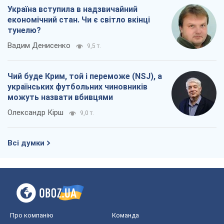
Олександр Кірш
9,0 т.
Всі думки
Про компанію
Команда
Правова інформація
Політика конфіденційності
Реклама на сайті
Документи
Редакційна політика
Журналісти OBOZ.UA на місці
подій
OBOZ.UA
Політика