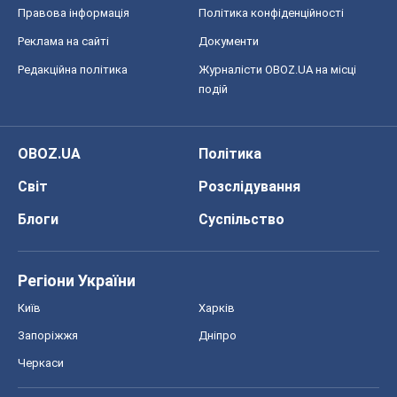
Світ
Розслідування
Блоги
Суспільство
Регіони України
Київ
Харків
Запоріжжя
Дніпро
Черкаси
Спорт
Футбол
Баскетбол
Хокей
Бокс
Формула-1
Моя школа