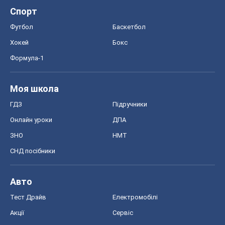
ГДЗ
Підручники
Онлайн уроки
ДПА
ЗНО
НМТ
СНД посібники
Авто
Тест Драйв
Електромобілі
Акції
Сервіс
Food Oboz
Рецепти
Напої
Дієти
Економіка
Ринки та компанії
Макроекономіка