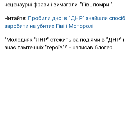
нецензурні фрази і вимагали: "Гіві, помри!".
Читайте:
Пробили дно: в "ДНР" знайшли спосіб
заробити на убитих Гіві і Моторолі
"Молодняк "ЛНР" стежить за подіями в "ДНР" і
знає тамтешніх "героїв"!" - написав блогер.