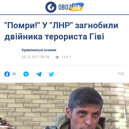
"Помри!" У "ЛНР" загнобили
двійника терориста Гіві
Кримінальні новини
26.12.2017 08:38
16,6 т.
45
РУС