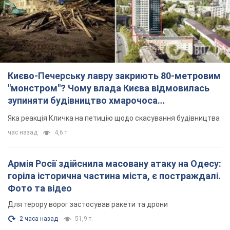
Києво-Печерську лавру закриють 80-метровим
"монстром"? Чому влада Києва відмовилась
зупиняти будівництво хмарочоса
"московського вірянина"
Яка реакція Кличка на петицію щодо скасування будівництва
час назад
4,6 т.
Армія Росії здійснила масовану атаку на Одесу:
горіла історична частина міста, є постраждалі.
Фото та відео
Для терору ворог застосував ракети та дрони
2 часа назад
51,9 т.