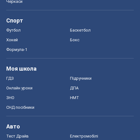
Черкаси
Спорт
Футбол
Баскетбол
Хокей
Бокс
Формула-1
Моя школа
ГДЗ
Підручники
Онлайн уроки
ДПА
ЗНО
НМТ
СНД посібники
Авто
Тест Драйв
Електромобілі