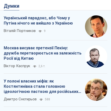
Думки
Український парадокс, або Чому у
Путіна нічого не вийшло з Україною
Віталій Портников
9
Москва висуває претензії Пекіну:
дружба перетворюється на залежність
Росії від Китаю
Віктор Каспрук
2,6 т.
У полоні власних міфів: як
Костянтинівка стала головною
ідеологічною пасткою для російських
окупантів
Дмитро Снєгирьов
588