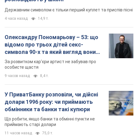
Державним символом є тільки перший куплет та приспів пісні
4 часа назад
14,9 т.
Олександру Пономарьову – 53: що
відомо про трьох дітей секс-
символа 90-х та який вигляд вони
мають
За розвитком кар'єри артист не забував про
особисте щастя
9 часов назад
8,4 т.
У ПриватБанку розповіли, чи дійсні
долари 1996 року: чи приймають
обмінники та банки такі купюри
Що робити, якщо банки та обмінні пункти не
приймають старі долари
11 часов назад
75,0 т.