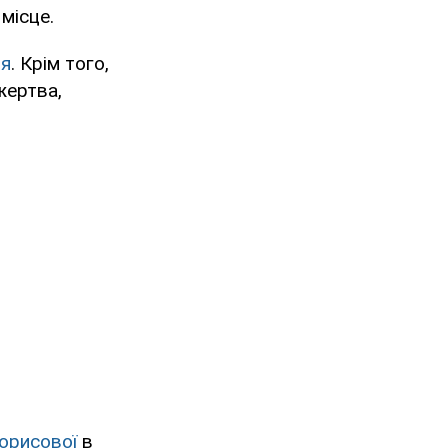
місце.
ня
. Крім того,
жертва,
Борисової
в