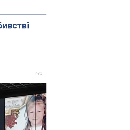
бивстві
РУС