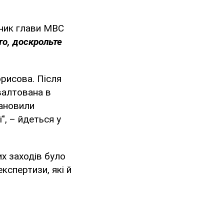
пник глави МВС
то, доскрольте
орисова. Після
ґвалтована в
тановили
, – йдеться у
х заходів було
спертизи, які й