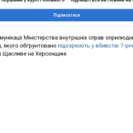
Підписатися
унікації Міністерства внутрішніх справ оприлюдн
а, якого обґрунтовано
підозрюють у вбивстві 7-річ
і Щасливе на Херсонщині.