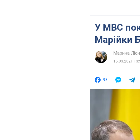
У МВС пок
Марійки 
Марина Лісн
15.03.2021 13:
93