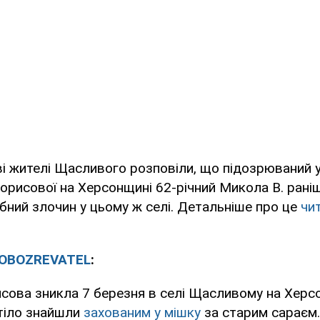
і жителі Щасливого розповіли, що підозрюваний у
Борисової на Херсонщині 62-річний Микола В. рані
бний злочин у цьому ж селі. Детальніше про це
чи
OBOZREVATEL
:
сова зникла 7 березня в селі Щасливому на Херс
ї тіло знайшли
захованим у мішку
за старим сараєм