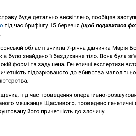
праву буде детально висвітлено, пообіцяв засту
о
під час брифінгу 15 березня
(щоб подивитися фо
.
рсонській області зникла 7-річна дівчинка Марія Б
ків було знайдено її бездиханне тіло. Вона була з
кій формі та задушена. Генетичні експертизи вс
ичетність підозрюваного до вбивства малолітньої"
ністерства.
щенка, під час проведення оперативно-розшукови
ного мешканця Щасливого, проведено генетичні ек
унтовану його причетність до злочину.