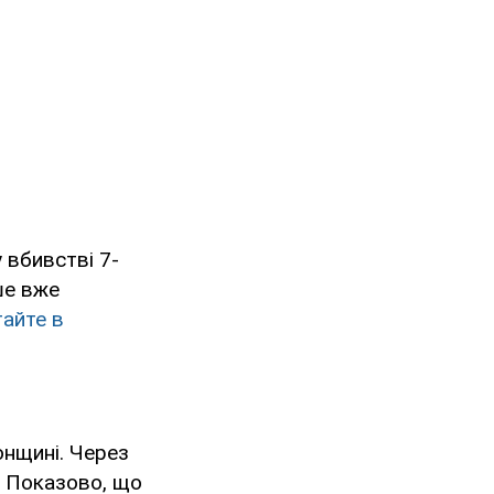
 вбивстві 7-
ше вже
тайте в
онщині. Через
. Показово, що