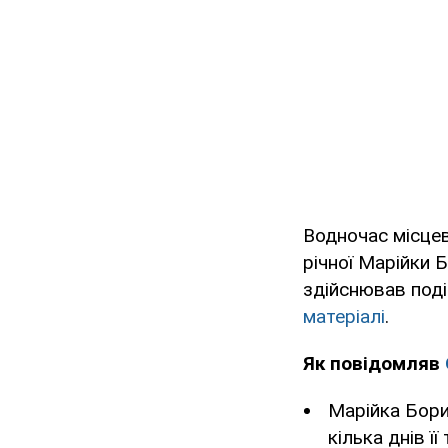
Водночас місцев
річної Марійки 
здійснював поді
матеріалі
.
Як повідомляв
Марійка Бори
кілька днів ї