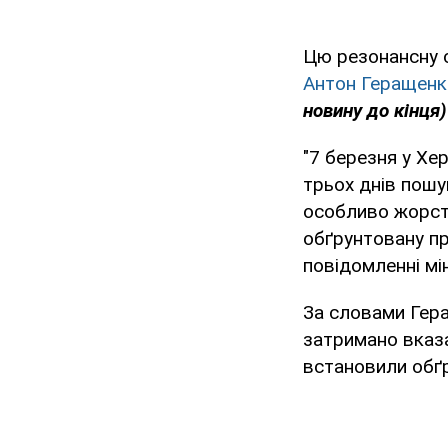
Цю резонансну с
Антон Геращенк
новину до кінця)
"7 березня у Хе
трьох днів пошу
особливо жорсто
обґрунтовану пр
повідомленні мі
За словами Гера
затримано вказа
встановили обґр