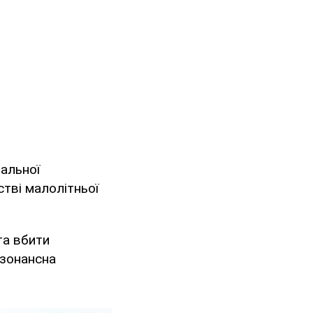
нальної
стві малолітньої
та вбити
езонансна