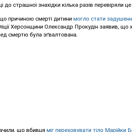
 до страшної знахідки кілька разів перевіряли це 
 що причиною смерті дитини
могло стати задушен
ліції Херсонщини Олександр Прокудін заявив, що 
ед смертю була зґвалтована.
значили, що вбивця
міг переховувати тіло Марійки 