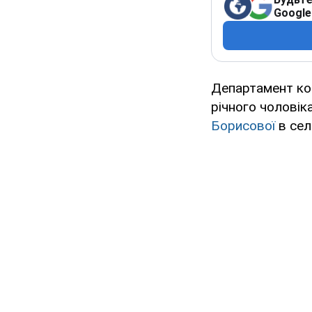
Google
Департамент ком
річного чоловік
Борисової
в сел