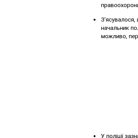
правоохоронці
З'ясувалося,
начальник по
можливо, пер
У поліції за