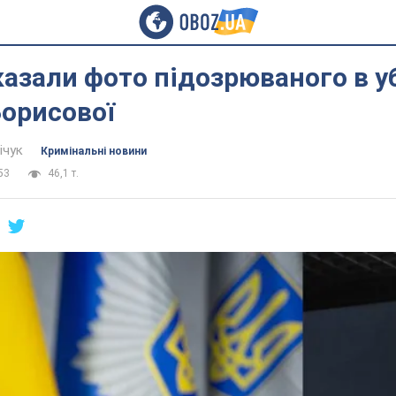
азали фото підозрюваного в у
Борисової
ічук
Кримінальні новини
53
46,1 т.