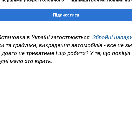
Підписатися
становка в Україні загострюється.
Збройні напад
ки та грабунки, викрадення автомобілів - все це 
 довго це триватиме і що робити? У те, що поліція
одні мало хто вірить.