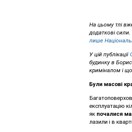
На цьому тлі в
додаткові сили.
лише Національн
У цій публікації
будинку в Борис
криміналом і що
Були масові кр
Багатоповерхови
експлуатацію кі
як
почалися ма
лазили і в кварт