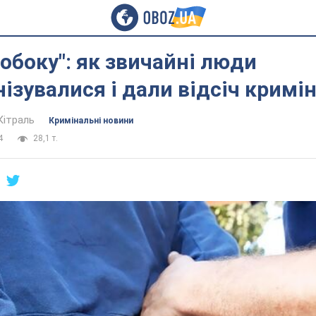
побоку": як звичайні люди
ізувалися і дали відсіч кримі
Кітраль
Кримінальні новини
4
28,1 т.