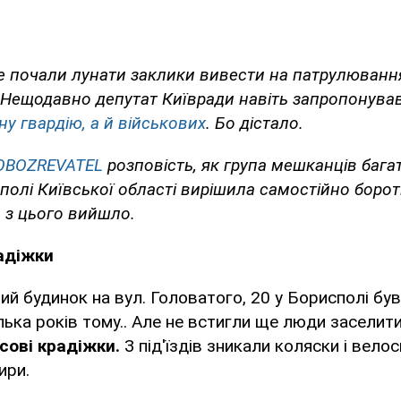
же почали лунати заклики вивести на патрулюванн
 Нещодавно депутат Київради навіть запропонува
у гвардію, а й військових
. Бо дістало.
OBOZREVATEL
розповість, як група мешканців баг
полі Київської області вирішила самостійно борот
 з цього вийшло.
адіжки
й будинок на вул. Головатого, 20 у Борисполі був
лька років тому.. Але не встигли ще люди заселити
сові крадіжки.
З під'їздів зникали коляски і велос
ири.