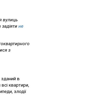
я вулиць
в задіяти
не
атоквартирного
ися з
 зданий в
 всі квартири,
ипеди, злодії