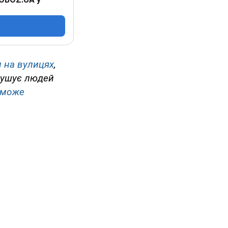
и на вулицях
,
змушує людей
може