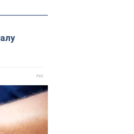
налу
РУС