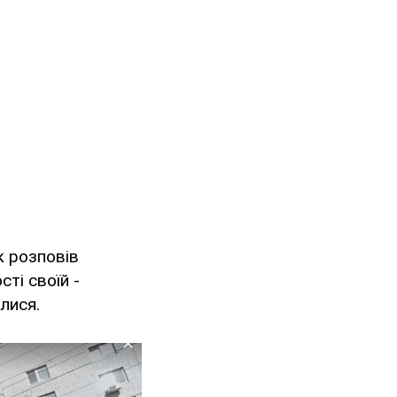
к розповів
ті своїй -
лися.