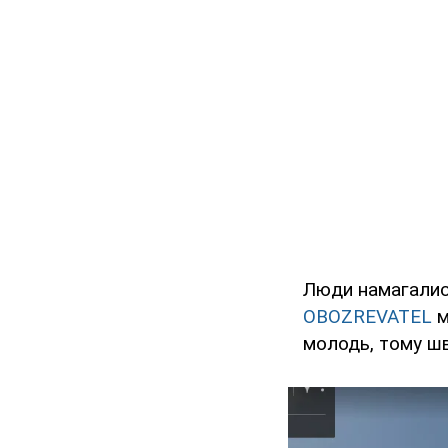
Люди намагалися
OBOZREVATEL
м
молодь, тому шв