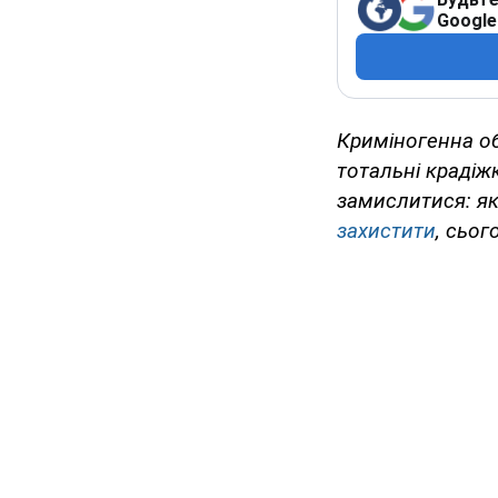
Google
Криміногенна об
тотальні крадіж
замислитися: як
захистити
, сьог