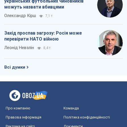
Про компанію
Команда
Правова інформація
Політика конфіденційності
Реклама на сайті
Документи
Редакційна політика
Журналісти OBOZ.UA на місці
подій
OBOZ.UA
Політика
Світ
Розслідування
Блоги
Суспільство
Регіони України
Київ
Харків