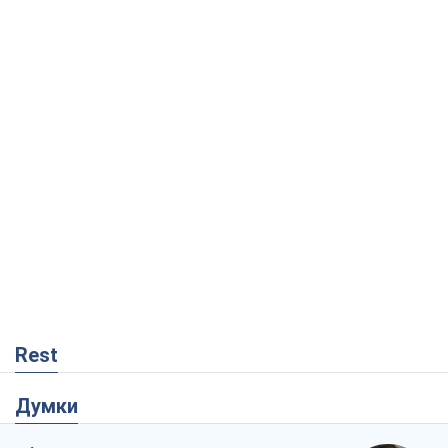
Rest
Думки
Збіг інтересів двох цинічних гравців чи
таємний план Трампа і Путіна?
Віктор Швець
11,6 т.
Мінськ готується до функціонування в
умовах масштабної воєнної кризи
Олександр Левченко
16,7 т.
Ні зброї, ні людей: як Лукашенко будує
нову армію
Ігар Тишкевич
14,2 т.