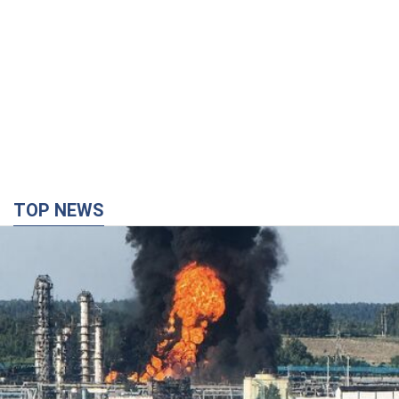
Росія стягнула під Москву три кола захисту
ППО: Зеленський пообіцяв "знаходити
технології" протидії
Президент заявив, що навіть посилена система
протиповітряної оборони РФ не гарантує захисту від
українських ударів
8 годин тому
59,0 т.
Україна придбала у Туреччини 70 балістичних
ракет і багато іншого озброєння: у Держдепі
США оприлюднили список