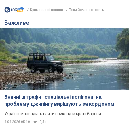
Значні штрафи і спеціальні полігони: як
проблему джипінгу вирішують за кордоном
Україні не завадить взяти приклад із країн Європи
8.08.2026 05:10
2,5 т.
На Прикарпатті після аномальної
спеки пройшла потужна злива:
дороги перетворились на річки.
Відео
Негода накрила Івано-Франківщину та
курортний Буковель
8.08.2026 09:27
36,4 т.
Жінці нарахували 729 тис. грн боргу
за газ через покази зіпсованого
лічильника: суддя ухвалив
неочікуване рішення
Чи треба платити борг через донарахування