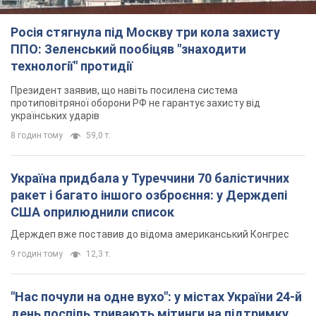
Держдеп вже поставив до відома американський Конгрес
9 годин тому
12,3 т.
"Нас почули на одне вухо": у містах України 24-й
день поспіль тривають мітинги на підтримку
Федорова. Фото і відео
Антиурядові виступи з вимогою повернути Федорова досі
тривають
9 годин тому
4,8 т.