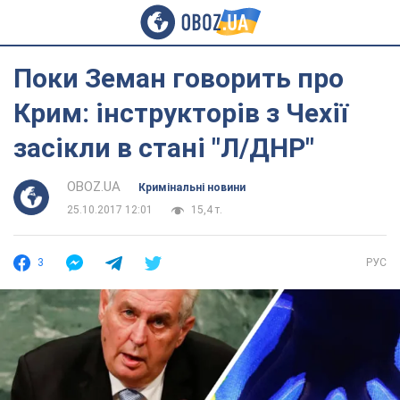
Поки Земан говорить про
Крим: інструкторів з Чехії
засікли в стані "Л/ДНР"
OBOZ.UA
Кримінальні новини
25.10.2017 12:01
15,4 т.
3
РУС