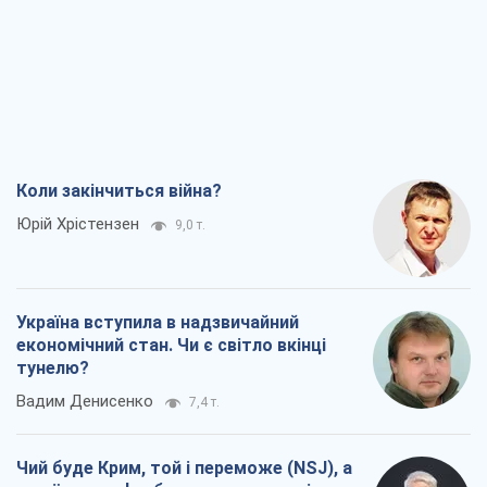
тунелю?
Вадим Денисенко
7,4 т.
Чий буде Крим, той і переможе (NSJ), а
українських футбольних чиновників
можуть назвати вбивцями
Олександр Кірш
7,1 т.
Захід проспав загрозу: Росія може
перевірити НАТО війною
Леонід Невзлін
8,4 т.
Всі думки