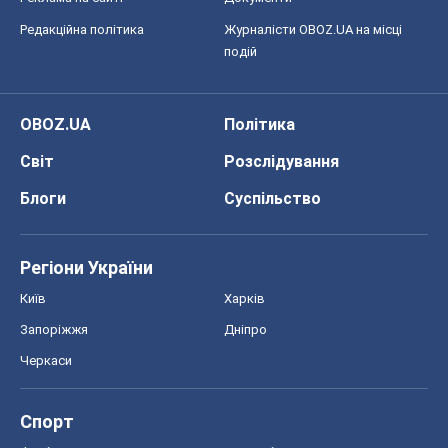
Запоріжжя
Дніпро
Черкаси
Спорт
Футбол
Баскетбол
Хокей
Бокс
Формула-1
Моя школа
ГДЗ
Підручники
Онлайн уроки
ДПА
ЗНО
НМТ
СНД посібники
Авто