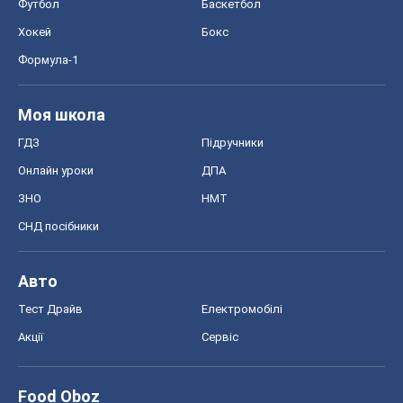
Тест Драйв
Електромобілі
Акції
Сервіс
Food Oboz
Рецепти
Напої
Дієти
Економіка
Ринки та компанії
Макроекономіка
MedOboz
Новини медицини
MAMACLUB
Шоу