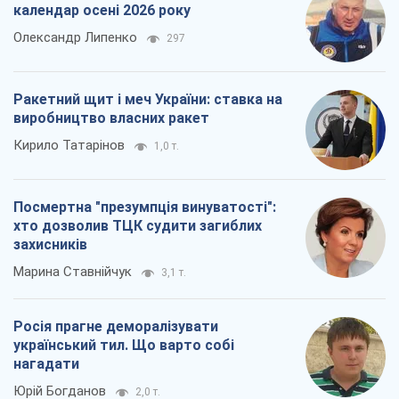
календар осені 2026 року
Олександр Липенко
297
Ракетний щит і меч України: ставка на
виробництво власних ракет
Кирило Татарінов
1,0 т.
Посмертна "презумпція винуватості":
хто дозволив ТЦК судити загиблих
захисників
Марина Ставнійчук
3,1 т.
Росія прагне деморалізувати
український тил. Що варто собі
нагадати
Юрій Богданов
2,0 т.