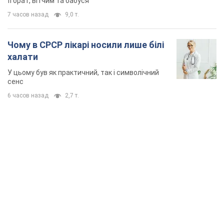
її брат, вітчим та бабуся
7 часов назад
9,0 т.
Чому в СРСР лікарі носили лише білі
халати
У цьому був як практичний, так і символічний
сенс
6 часов назад
2,7 т.