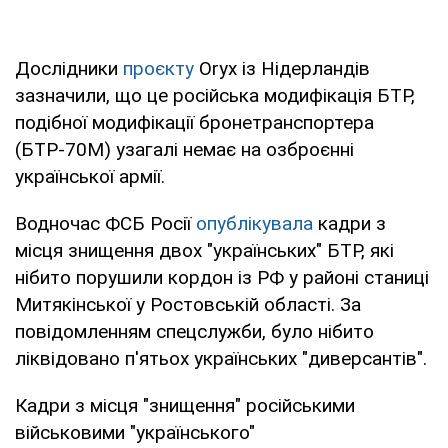
Дослідники
проєкту
Oryx із Нідерландів
зазначили, що це російська модифікація БТР,
подібної модифікації бронетранспортера
(БТР-70М) узагалі немає на озброєнні
української армії.
Водночас ФСБ Росії
опублікувала
кадри з
місця знищення двох "українських" БТР, які
нібито порушили кордон із РФ у районі станиці
Митякінської у Ростовській області. За
повідомленням спецслужби, було нібито
ліквідовано п'ятьох українських "диверсантів".
Кадри з місця "знищення" російськими
військовими "українського"