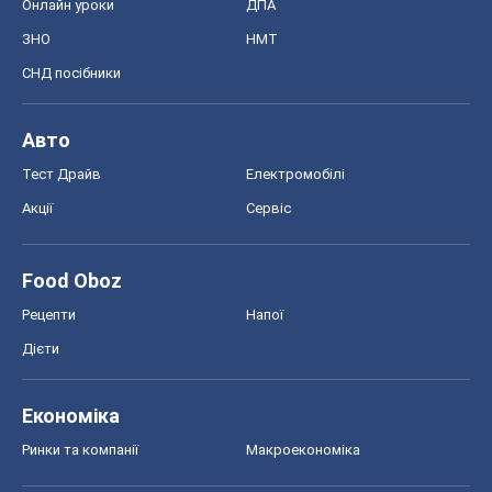
Онлайн уроки
ДПА
ЗНО
НМТ
СНД посібники
Авто
Тест Драйв
Електромобілі
Акції
Сервіс
Food Oboz
Рецепти
Напої
Дієти
Економіка
Ринки та компанії
Макроекономіка