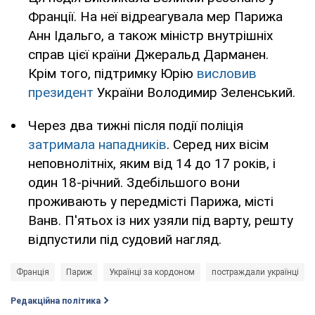
Франції. На неї відреагувала мер Парижа
Анн Ідальго, а також міністр внутрішніх
справ цієї країни Джеральд Дарманен.
Крім того, підтримку Юрію
висловив
президент
України Володимир Зеленський.
Через два тижні після події поліція
затримала нападників
. Серед них вісім
неповнолітніх, яким від 14 до 17 років, і
один 18-річний. Здебільшого вони
проживають у передмісті Парижа, місті
Ванв. П'ятьох із них узяли під варту, решту
відпустили під судовий нагляд.
Франція
Париж
Українці за кордоном
постраждали українці
Редакційна політика