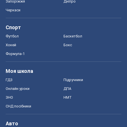
Запоріжжя
Дніпро
Черкаси
Спорт
Футбол
Баскетбол
Хокей
Бокс
Формула-1
Моя школа
ГДЗ
Підручники
Онлайн уроки
ДПА
ЗНО
НМТ
СНД посібники
Авто