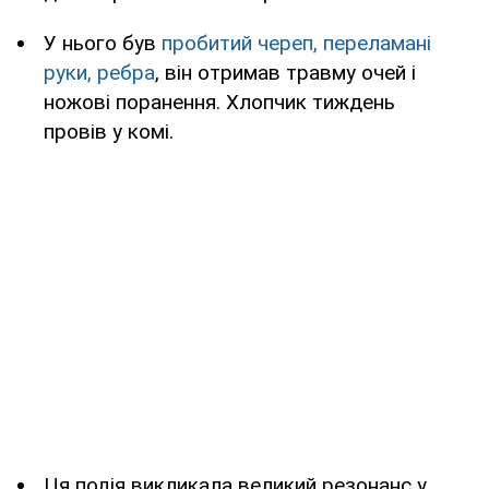
У нього був
пробитий череп, переламані
руки, ребра
, він отримав травму очей і
ножові поранення. Хлопчик тиждень
провів у комі.
Ця подія викликала великий резонанс у