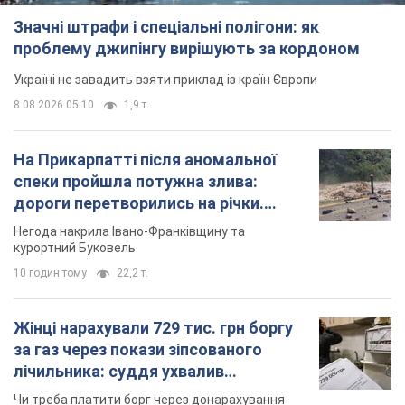
Значні штрафи і спеціальні полігони: як
проблему джипінгу вирішують за кордоном
Україні не завадить взяти приклад із країн Європи
8.08.2026 05:10
1,9 т.
На Прикарпатті після аномальної
спеки пройшла потужна злива:
дороги перетворились на річки.
Відео
Негода накрила Івано-Франківщину та
курортний Буковель
10 годин тому
22,2 т.
Жінці нарахували 729 тис. грн боргу
за газ через покази зіпсованого
лічильника: суддя ухвалив
неочікуване рішення
Чи треба платити борг через донарахування