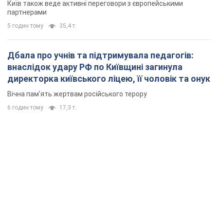
Київ також веде активні переговори з європейськими
партнерами
5 годин тому
35,4 т.
Дбала про учнів та підтримувала педагогів:
внаслідок удару РФ по Київщині загинула
директорка київського ліцею, її чоловік та онук
Вічна пам'ять жертвам російського терору
6 годин тому
17,3 т.