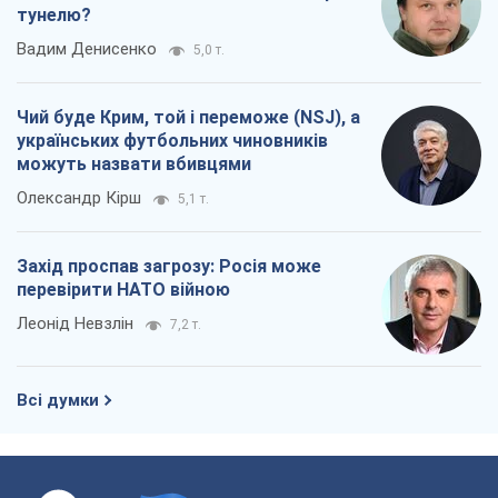
тунелю?
Вадим Денисенко
5,0 т.
Чий буде Крим, той і переможе (NSJ), а
українських футбольних чиновників
можуть назвати вбивцями
Олександр Кірш
5,1 т.
Захід проспав загрозу: Росія може
перевірити НАТО війною
Леонід Невзлін
7,2 т.
Всі думки