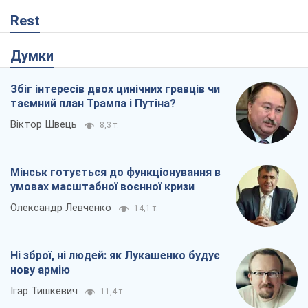
Rest
Думки
Збіг інтересів двох цинічних гравців чи
таємний план Трампа і Путіна?
Віктор Швець
8,3 т.
Мінськ готується до функціонування в
умовах масштабної воєнної кризи
Олександр Левченко
14,1 т.
Ні зброї, ні людей: як Лукашенко будує
нову армію
Ігар Тишкевич
11,4 т.