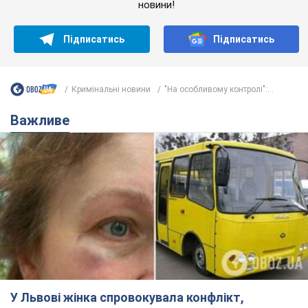
У Львові жінка спровокувала конфлікт,
розмовляючи російською мовою у маршрутці:
поліція склала адмінпротокол. Відео
На місце події прибули патрульні поліцейські та слідчо-
оперативна група
3 часа назад
7,6 т.
"Воюють, бо дурні": у Чернівцях
водій автобуса зневажив