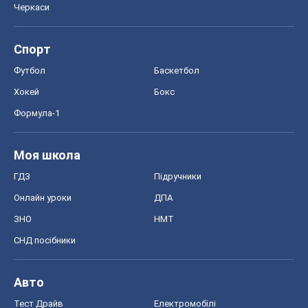
Моя школа
ГДЗ
Підручники
Онлайн уроки
ДПА
ЗНО
НМТ
СНД посібники
Авто
Тест Драйв
Електромобілі
Акції
Сервіс
Food Oboz
Рецепти
Напої
Дієти