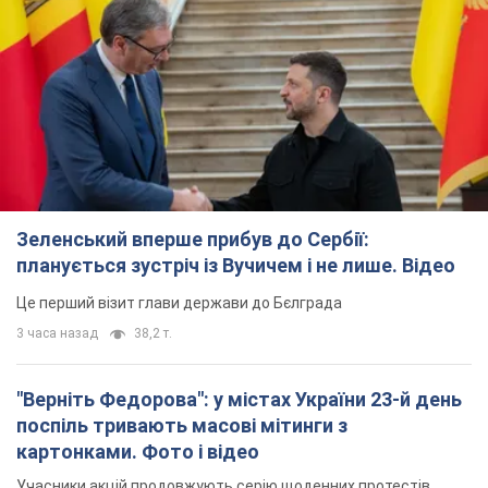
Зеленський вперше прибув до Сербії:
планується зустріч із Вучичем і не лише. Відео
Це перший візит глави держави до Бєлграда
3 часа назад
38,2 т.
"Верніть Федорова": у містах України 23-й день
поспіль тривають масові мітинги з
картонками. Фото і відео
Учасники акцій продовжують серію щоденних протестів
2 часа назад
1,2 т.
Сенат США схвалив законопроєкт Грема про
санкції проти Росії: що далі
Документ передбачає нові економічні обмеження
2 часа назад
3,1 т.