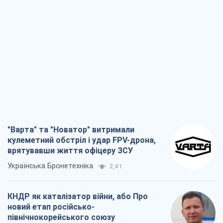
"Варта" та "Новатор" витримали
кулеметний обстріл і удар FPV-дрона,
врятувавши життя офіцеру ЗСУ
Українська Бронетехніка
2,4 т.
КНДР як каталізатор війни, або Про
новий етап російсько-
північнокорейського союзу
Олексій Кущ
2,5 т.
Вихід до еліти ЧС та тріумф "Сокола":
що відбувається в українському хокеї
Олександр Липенко
921