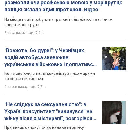
українських військових і поплатився.
Відео
Водія звільнили після конфлікту з пасажирами
та образ військових
6 часов назад
7,7 т.
"Не слідкує за сексуальністю": в
Україні консультант "накинувся" на
жінку після хімієтерапії, розгорівся
скандал. Фото
Працівник салону почав надавати оцінку
зовнішності жінки, сказавши, що вона носить
"чоловічу стрижку"
6 часов назад
7,1 т.