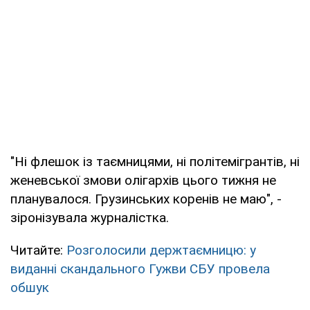
"Ні флешок із таємницями, ні політемігрантів, ні
женевської змови олігархів цього тижня не
планувалося. Грузинських коренів не маю", -
зіронізувала журналістка.
Читайте:
Розголосили держтаємницю: у
виданні скандального Гужви СБУ провела
обшук