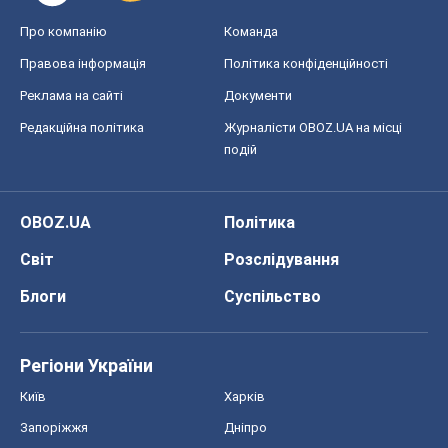
OBOZ.UA
Політика
Світ
Розслідування
Блоги
Суспільство
Регіони України
Київ
Харків
Запоріжжя
Дніпро
Черкаси
Спорт
Футбол
Баскетбол
Хокей
Бокс
Формула-1