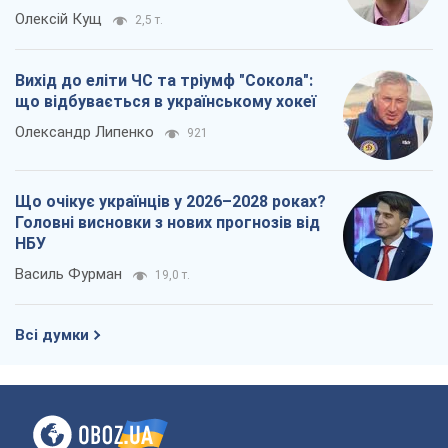
Що очікує українців у 2026–2028 роках?
Головні висновки з нових прогнозів від
НБУ
Василь Фурман
19,0 т.
Всі думки
Про компанію
Команда
Правова інформація
Політика конфіденційності
Реклама на сайті
Документи
Редакційна політика
Журналісти OBOZ.UA на місці
подій