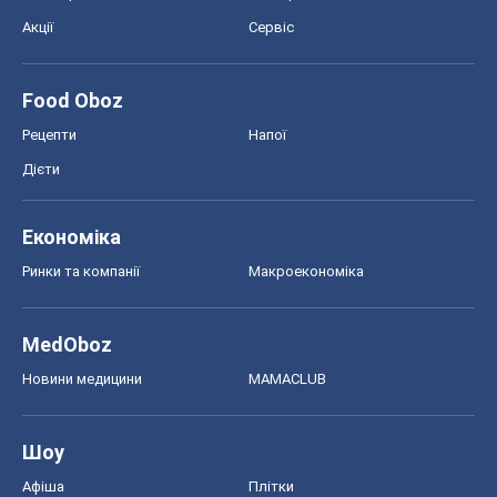
Економіка
Ринки та компанії
Макроекономіка
MedOboz
Новини медицини
MAMACLUB
Шоу
Афіша
Плітки
Краса
Мода
Жіночий журнал