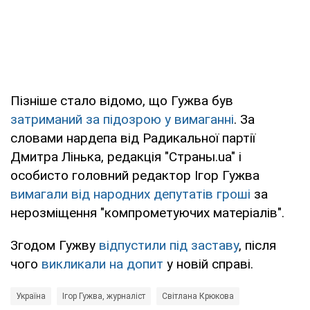
Пізніше стало відомо, що Гужва був
затриманий за підозрою у вимаганні
. За
словами нардепа від Радикальної партії
Дмитра Лінька, редакція "Страны.uа" і
особисто головний редактор Ігор Гужва
вимагали від народних депутатів гроші
за
нерозміщення "компрометуючих матеріалів".
Згодом Гужву
відпустили під заставу
, після
чого
викликали на допит
у новій справі.
Україна
Ігор Гужва, журналіст
Світлана Крюкова