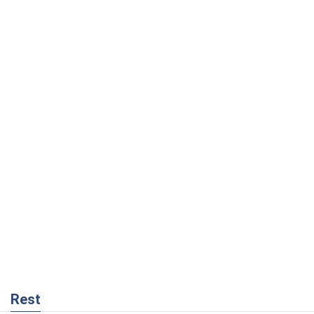
Rest
Думки
Росія втрачає ресурси поза планом: хто
насправді диктує темп війни
Сергій Місюра
7,4 т.