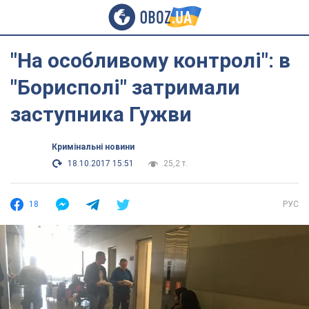
"На особливому контролі": в
"Борисполі" затримали
заступника Гужви
Кримінальні новини
18.10.2017 15:51
25,2 т.
18
РУС