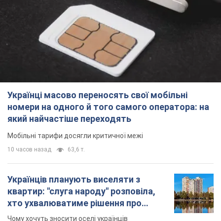
Українці масово переносять свої мобільні
номери на одного й того самого оператора: на
який найчастіше переходять
Мобільні тарифи досягли критичної межі
10 часов назад
63,6 т.
Українців планують виселяти з
квартир: "слуга народу" розповіла,
хто ухвалюватиме рішення про
знесення будинків
Чому хочуть зносити оселі українців