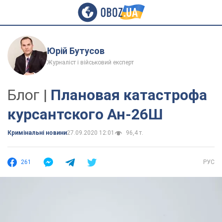
Юрій Бутусов
Журналіст і військовий експерт
Блог |
Плановая катастрофа
курсантского Ан-26Ш
Кримінальні новини
27.09.2020 12:01
96,4 т.
261
РУС