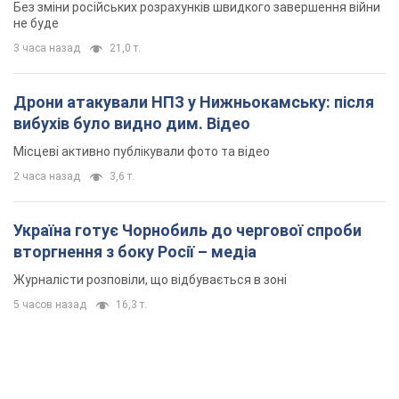
Без зміни російських розрахунків швидкого завершення війни
не буде
3 часа назад
21,0 т.
Дрони атакували НПЗ у Нижньокамську: після
вибухів було видно дим. Відео
Місцеві активно публікували фото та відео
2 часа назад
3,6 т.
Україна готує Чорнобиль до чергової спроби
вторгнення з боку Росії – медіа
Журналісти розповіли, що відбувається в зоні
5 часов назад
16,3 т.