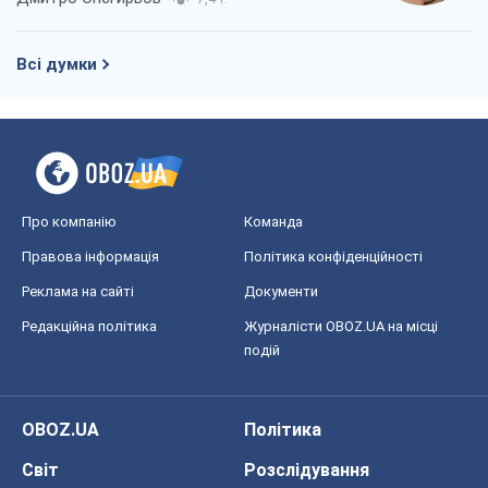
Всі думки
Про компанію
Команда
Правова інформація
Політика конфіденційності
Реклама на сайті
Документи
Редакційна політика
Журналісти OBOZ.UA на місці
подій
OBOZ.UA
Політика
Світ
Розслідування