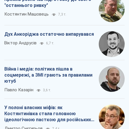
"останнього ривку"
Костянтин Машовець
7,3 т.
Дух Анкоріджа остаточно випарувався
Віктор Андрусів
6,7 т.
Війна і медіа: політика пішла в
соцмережі, а ЗМІ грають за правилами
ютуб
Павло Казарін
3,6 т.
У полоні власних міфів: як
Костянтинівка стала головною
ідеологічною пасткою для російських
окупантів
Дмитро Снєгирьов
7,4 т.