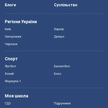
Блоги
Суспільство
Регіони України
Київ
Харків
Запоріжжя
Дніпро
Черкаси
Спорт
Футбол
Баскетбол
Хокей
Бокс
Формула-1
Моя школа
ГДЗ
Підручники