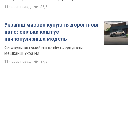
11 часов назад
58,3 т.
Українці масово купують дорогі нові
авто: скільки коштує
найпопулярніша модель
Які марки автомобілів воліють купувати
мешканці України
11 часов назад
37,5 т.