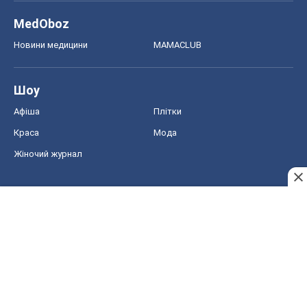
MedOboz
Новини медицини
MAMACLUB
Шоу
Афіша
Плітки
Краса
Мода
Жіночий журнал