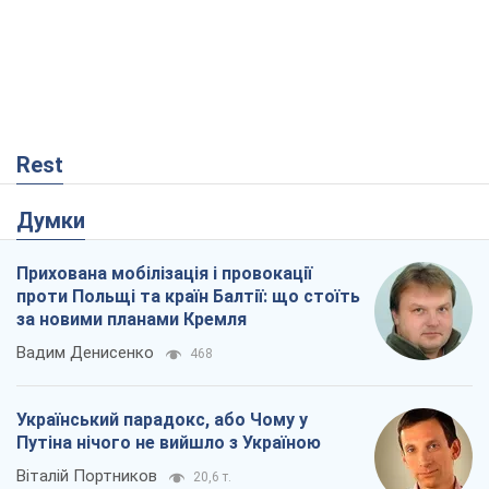
Rest
Думки
Прихована мобілізація і провокації
проти Польщі та країн Балтії: що стоїть
за новими планами Кремля
Вадим Денисенко
468
Український парадокс, або Чому у
Путіна нічого не вийшло з Україною
Віталій Портников
20,6 т.