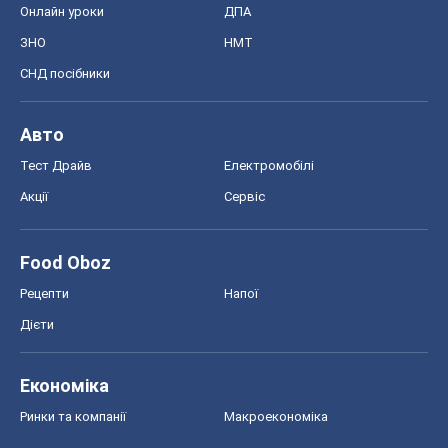
Онлайн уроки
ДПА
ЗНО
НМТ
СНД посібники
Авто
Тест Драйв
Електромобілі
Акції
Сервіс
Food Oboz
Рецепти
Напої
Дієти
Економіка
Ринки та компанії
Макроекономіка