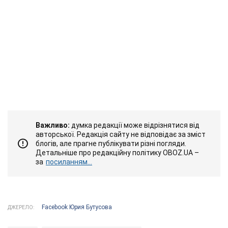
Важливо:
думка редакції може відрізнятися від
авторської. Редакція сайту не відповідає за зміст
блогів, але прагне публікувати різні погляди.
Детальніше про редакційну політику OBOZ.UA –
за
посиланням...
Facebook Юрия Бутусова
ДЖЕРЕЛО: