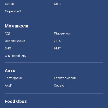
Хокей
Бокс
Формула-1
Моя школа
ГДЗ
Підручники
Онлайн уроки
ДПА
ЗНО
НМТ
СНД посібники
Авто
Тест Драйв
Електромобілі
Акції
Сервіс
Food Oboz