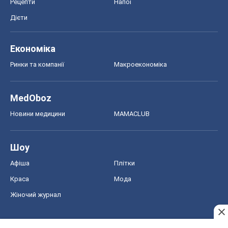
Рецепти
Напої
Дієти
Економіка
Ринки та компанії
Макроекономіка
MedOboz
Новини медицини
MAMACLUB
Шоу
Афіша
Плітки
Краса
Мода
Жіночий журнал