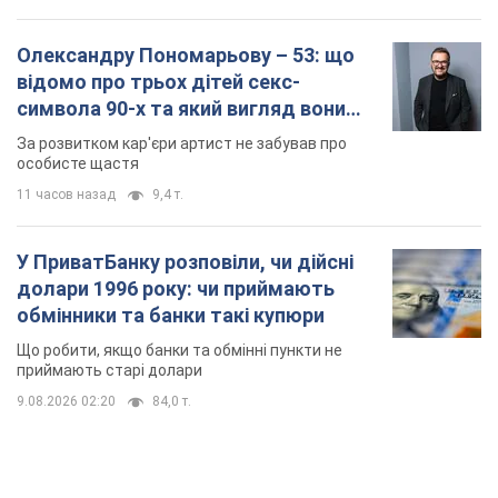
Олександру Пономарьову – 53: що
відомо про трьох дітей секс-
символа 90-х та який вигляд вони
мають
За розвитком кар'єри артист не забував про
особисте щастя
11 часов назад
9,4 т.
У ПриватБанку розповіли, чи дійсні
долари 1996 року: чи приймають
обмінники та банки такі купюри
Що робити, якщо банки та обмінні пункти не
приймають старі долари
9.08.2026 02:20
84,0 т.