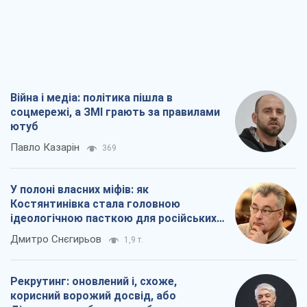
Війна і медіа: політика пішла в
соцмережі, а ЗМІ грають за правилами
ютуб
Павло Казарін
369
У полоні власних міфів: як
Костянтинівка стала головною
ідеологічною пасткою для російських
окупантів
Дмитро Снєгирьов
1,9 т.
Рекрутинг: оновлений і, схоже,
корисний ворожий досвід, або