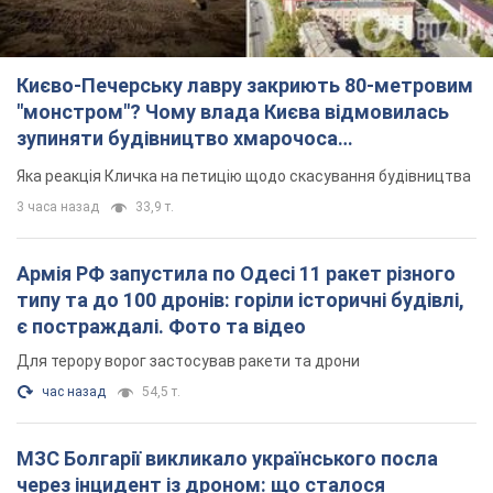
Києво-Печерську лавру закриють 80-метровим
"монстром"? Чому влада Києва відмовилась
зупиняти будівництво хмарочоса
"московського вірянина"
Яка реакція Кличка на петицію щодо скасування будівництва
3 часа назад
33,9 т.
Армія РФ запустила по Одесі 11 ракет різного
типу та до 100 дронів: горіли історичні будівлі,
є постраждалі. Фото та відео
Для терору ворог застосував ракети та дрони
час назад
54,5 т.
МЗС Болгарії викликало українського посла
через інцидент із дроном: що сталося