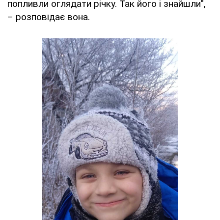
попливли оглядати річку. Так його і знайшли",
– розповідає вона.