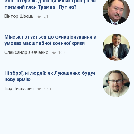
Збіг інтересів двох цинічних гравців чи
таємний план Трампа і Путіна?
Віктор Швець
5,1 т.
Мінськ готується до функціонування в
умовах масштабної воєнної кризи
Олександр Левченко
10,2 т.
Ні зброї, ні людей: як Лукашенко будує
нову армію
Ігар Тишкевич
4,4 т.