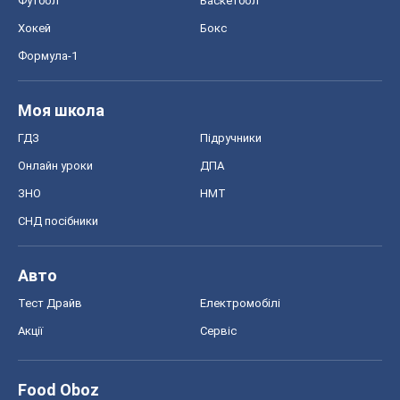
Футбол
Баскетбол
Хокей
Бокс
Формула-1
Моя школа
ГДЗ
Підручники
Онлайн уроки
ДПА
ЗНО
НМТ
СНД посібники
Авто
Тест Драйв
Електромобілі
Акції
Сервіс
Food Oboz