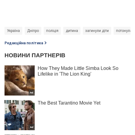
Україна
Дніпро
поліція
дитина
загинули діти
потонула 
Редакційна політика