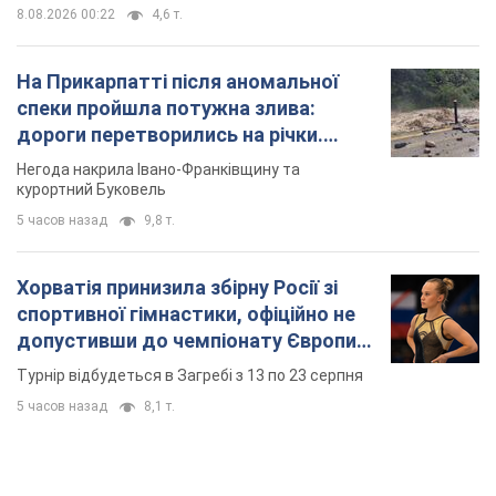
8.08.2026 00:22
4,6 т.
На Прикарпатті після аномальної
спеки пройшла потужна злива:
дороги перетворились на річки.
Відео
Негода накрила Івано-Франківщину та
курортний Буковель
5 часов назад
9,8 т.
Хорватія принизила збірну Росії зі
спортивної гімнастики, офіційно не
допустивши до чемпіонату Європи
основних спортсменів
Турнір відбудеться в Загребі з 13 по 23 серпня
5 часов назад
8,1 т.