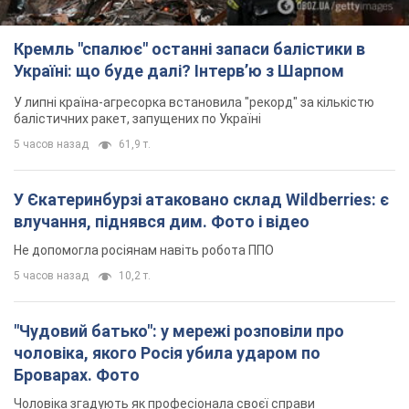
Кремль "спалює" останні запаси балістики в
Україні: що буде далі? Інтерв’ю з Шарпом
У липні країна-агресорка встановила "рекорд" за кількістю
балістичних ракет, запущених по Україні
5 часов назад
61,9 т.
У Єкатеринбурзі атаковано склад Wildberries: є
влучання, піднявся дим. Фото і відео
Не допомогла росіянам навіть робота ППО
5 часов назад
10,2 т.
"Чудовий батько": у мережі розповіли про
чоловіка, якого Росія убила ударом по
Броварах. Фото
Чоловіка згадують як професіонала своєї справи