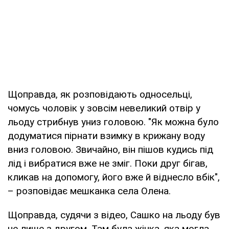
Щоправда, як розповідають односельці,
чомусь чоловік у зовсім невеликий отвір у
льоду стрибнув униз головою. "Як можна було
додуматися пірнати взимку в крижану воду
вниз головою. Звичайно, він пішов кудись під
лід і вибратися вже не зміг. Поки друг бігав,
кликав на допомогу, його вже й віднесло вбік",
– розповідає мешканка села Олена.
Щоправда, судячи з відео, Сашко на льоду був
не лише з другом. Там була жінка, яка могла