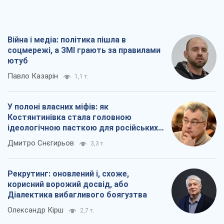
Війна і медіа: політика пішла в
соцмережі, а ЗМІ грають за правилами
ютуб
Павло Казарін
1,1 т.
У полоні власних міфів: як
Костянтинівка стала головною
ідеологічною пасткою для російських
окупантів
Дмитро Снєгирьов
3,3 т.
Рекрутинг: оновлений і, схоже,
корисний ворожий досвід, або
Діалектика вибагливого боягузтва
Олександр Кірш
2,7 т.