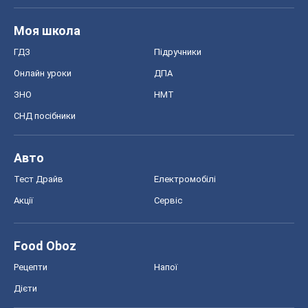
Моя школа
ГДЗ
Підручники
Онлайн уроки
ДПА
ЗНО
НМТ
СНД посібники
Авто
Тест Драйв
Електромобілі
Акції
Сервіс
Food Oboz
Рецепти
Напої
Дієти