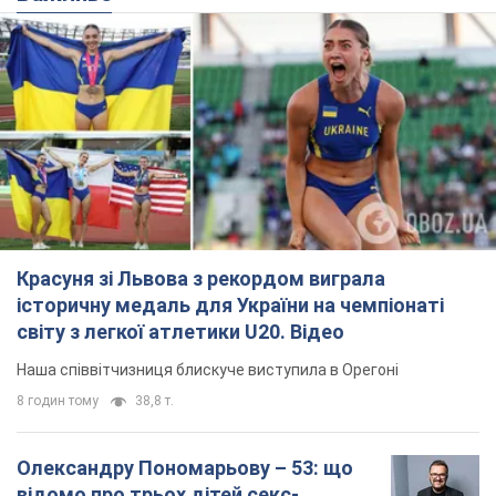
Красуня зі Львова з рекордом виграла
історичну медаль для України на чемпіонаті
світу з легкої атлетики U20. Відео
Наша співвітчизниця блискуче виступила в Орегоні
8 годин тому
38,8 т.
Олександру Пономарьову – 53: що
відомо про трьох дітей секс-