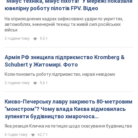
"Мінус техніка, мінус піхота!" У мережі показали
ювелірну роботу пілотів FPV. Відео
На оприлюднених кадрах зафіксовано удари по укриттях,
автомобілях, інженерній техніці та живій силі російських
військ
2 години тому
9,5 т.
Армія РФ знищила підприємство Kromberg &
Schubert у Житомирі. Фото
Коли поновить роботу підприємство, наразі невідомо
2 години тому
9,6 т.
Києво-Печерську лавру закриють 80-метровим
"монстром"? Чому влада Києва відмовилась
зупиняти будівництво хмарочоса
"московського вірянина"
Яка реакція Кличка на петицію щодо скасування будівництва
6 годин тому
62,7 т.