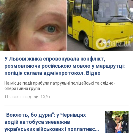
У Львові жінка спровокувала конфлікт,
розмовляючи російською мовою у маршрутці:
поліція склала адмінпротокол. Відео
На місце події прибули патрульні поліцейські та слідчо-
оперативна група
11 часов назад
10,9 т.
"Воюють, бо дурні": у Чернівцях
водій автобуса зневажив
українських військових і поплатився.