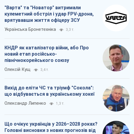
"Варта" та "Новатор" витримали
кулеметний обстріл і удар FPV-дрона,
врятувавши життя офіцеру ЗСУ
Українська Бронетехніка
3,3 т.
КНДР як каталізатор війни, або Про
новий етап російсько-
північнокорейського союзу
Олексій Кущ
3,4 т.
Вихід до еліти ЧС та тріумф "Сокола":
що відбувається в українському хокеї
Олександр Липенко
1,3 т.
Що очікує українців у 2026–2028 роках?
Головні висновки з нових прогнозів від