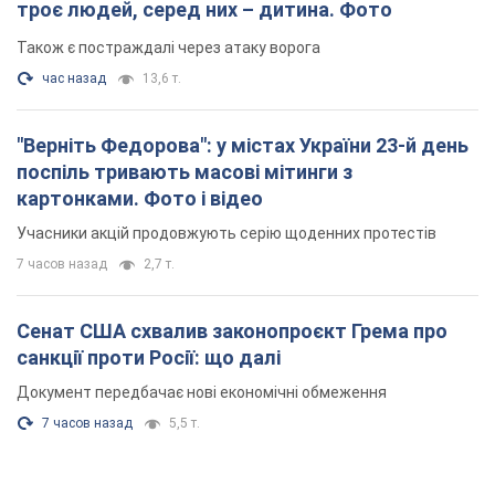
троє людей, серед них – дитина. Фото
Також є постраждалі через атаку ворога
час назад
13,6 т.
"Верніть Федорова": у містах України 23-й день
поспіль тривають масові мітинги з
картонками. Фото і відео
Учасники акцій продовжують серію щоденних протестів
7 часов назад
2,7 т.
Сенат США схвалив законопроєкт Грема про
санкції проти Росії: що далі
Документ передбачає нові економічні обмеження
7 часов назад
5,5 т.