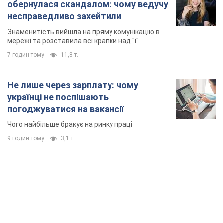
обернулася скандалом: чому ведучу
несправедливо захейтили
Знаменитість вийшла на пряму комунікацію в
мережі та розставила всі крапки над "і"
7 годин тому
11,8 т.
Не лише через зарплату: чому
українці не поспішають
погоджуватися на вакансії
Чого найбільше бракує на ринку праці
9 годин тому
3,1 т.