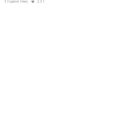
3 години тому
2,3 т.