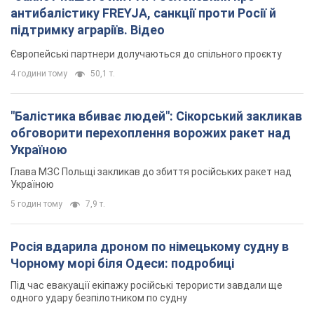
антибалістику FREYJA, санкції проти Росії й
підтримку аграріїв. Відео
Європейські партнери долучаються до спільного проєкту
4 години тому
50,1 т.
"Балістика вбиває людей": Сікорський закликав
обговорити перехоплення ворожих ракет над
Україною
Глава МЗС Польщі закликав до збиття російських ракет над
Україною
5 годин тому
7,9 т.
Росія вдарила дроном по німецькому судну в
Чорному морі біля Одеси: подробиці
Під час евакуації екіпажу російські терористи завдали ще
одного удару безпілотником по судну