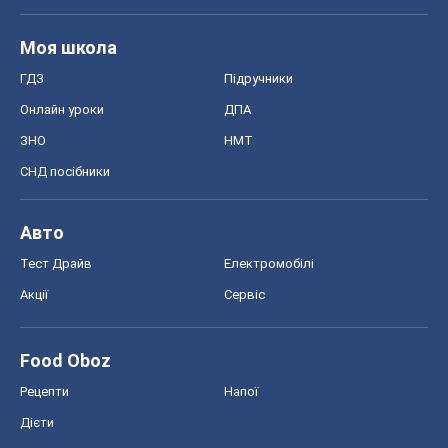
Моя школа
ГДЗ
Підручники
Онлайн уроки
ДПА
ЗНО
НМТ
СНД посібники
Авто
Тест Драйв
Електромобілі
Акції
Сервіс
Food Oboz
Рецепти
Напої
Дієти