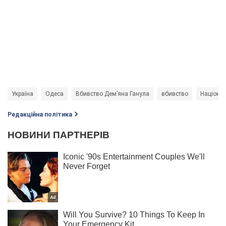
Україна
Одеса
Вбивство Дем’яна Ганула
вбивство
Націонал
Редакційна політика