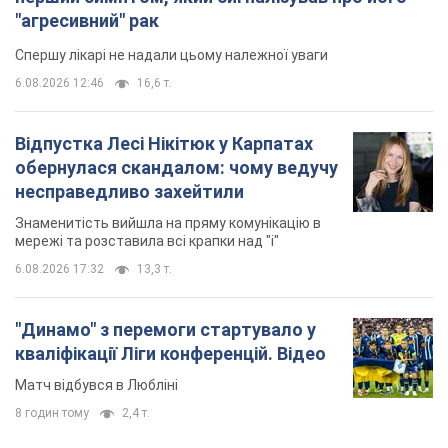
"агресивний" рак
Спершу лікарі не надали цьому належної уваги
6.08.2026 12:46
16,6 т.
Відпустка Лесі Нікітюк у Карпатах
обернулася скандалом: чому ведучу
несправедливо захейтили
Знаменитість вийшла на пряму комунікацію в
мережі та розставила всі крапки над "і"
6.08.2026 17:32
13,3 т.
"Динамо" з перемоги стартувало у
кваліфікації Ліги конференцій. Відео
Матч відбувся в Любліні
8 годин тому
2,4 т.