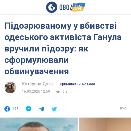
Підозрюваному у вбивстві
одеського активіста Ганула
вручили підозру: як
сформулювали
обвинувачення
Катерина Дутік
Кримінальні новини
16.03.2025 12:59
6,8 т.
198
РУС