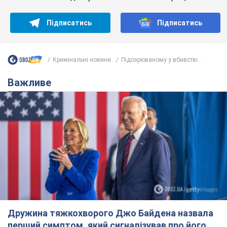
Підписатись
Підписатись
Кримінальні новини
Підозрюваному у вбивстві...
Важливе
Дружина тяжкохворого Джо Байдена назвала
перший симптом, який сигналізував про його