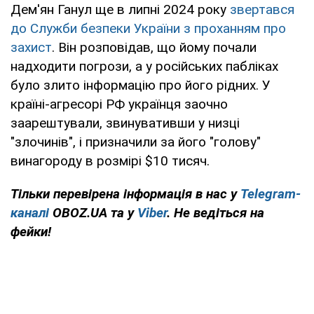
Дем'ян Ганул ще в липні 2024 року
звертався
до Служби безпеки України з проханням про
захист
. Він розповідав, що йому почали
надходити погрози, а у російських пабліках
було злито інформацію про його рідних. У
країні-агресорі РФ українця заочно
заарештували, звинувативши у низці
"злочинів", і призначили за його "голову"
винагороду в розмірі $10 тисяч.
Тільки перевірена інформація в нас у
Telegram-
каналі
OBOZ.UA та у
Viber
. Не ведіться на
фейки!