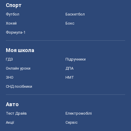
Спорт
Футбол
Баскетбол
Хокей
Бокс
Формула-1
Моя школа
ГДЗ
Підручники
Онлайн уроки
ДПА
ЗНО
НМТ
СНД посібники
Авто
Тест Драйв
Електромобілі
Акції
Сервіс