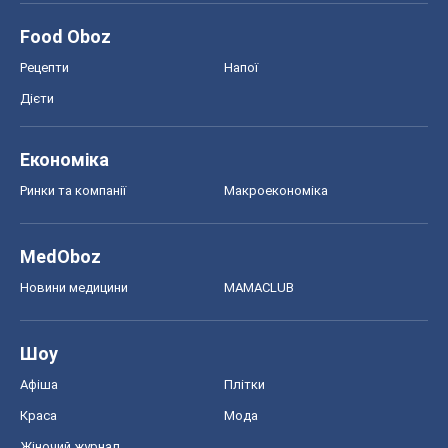
Food Oboz
Рецепти
Напої
Дієти
Економіка
Ринки та компанії
Макроекономіка
MedOboz
Новини медицини
MAMACLUB
Шоу
Афіша
Плітки
Краса
Мода
Жіночий журнал