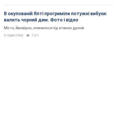
В окупованій Ялті прогриміли потужні вибухи:
валить чорний дим. Фото і відео
Місто, ймовірно, опинилося під атакою дронів
6 годин тому
7,6 т.