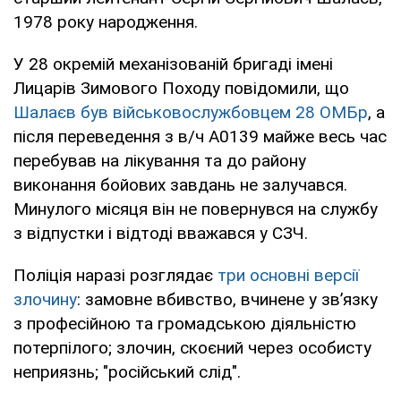
1978 року народження.
У 28 окремій механізованій бригаді імені
Лицарів Зимового Походу повідомили, що
Шалаєв був військовослужбовцем 28 ОМБр
, а
після переведення з в/ч А0139 майже весь час
перебував на лікування та до району
виконання бойових завдань не залучався.
Минулого місяця він не повернувся на службу
з відпустки і відтоді вважався у СЗЧ.
Поліція наразі розглядає
три основні версії
злочину
: замовне вбивство, вчинене у звʼязку
з професійною та громадською діяльністю
потерпілого; злочин, скоєний через особисту
неприязнь; "російський слід".