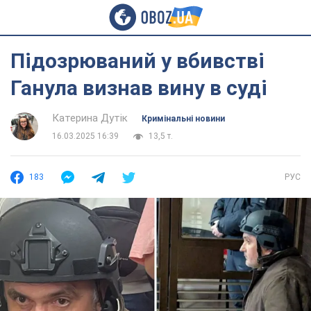
Підозрюваний у вбивстві
Ганула визнав вину в суді
Катерина Дутік
Кримінальні новини
16.03.2025 16:39
13,5 т.
183
РУС