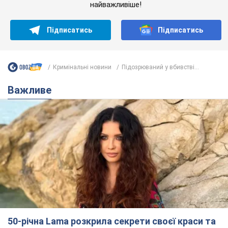
найважливіше!
Підписатись
Підписатись
Кримінальні новини
Підозрюваний у вбивстві...
Важливе
50-річна Lama розкрила секрети своєї краси та