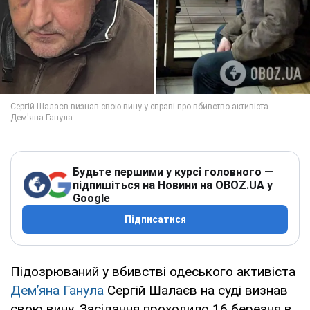
Будьте першими у курсі головного —
підпишіться на Новини на OBOZ.UA у
Google
Підписатися
Підозрюваний у вбивстві одеського активіста
Дем’яна Ганула
Сергій Шалаєв на суді визнав
свою вину. Засідання проходило 16 березня в