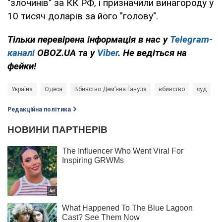
"злочинів" за КК РФ, і призначили винагороду у
10 тисяч доларів за його "голову".
Тільки перевірена інформація в нас у
Telegram-
каналі
OBOZ.UA та у
Viber
. Не ведіться на
фейки!
Україна
Одеса
Вбивство Дем’яна Ганула
вбивство
суд
Д
Редакційна політика