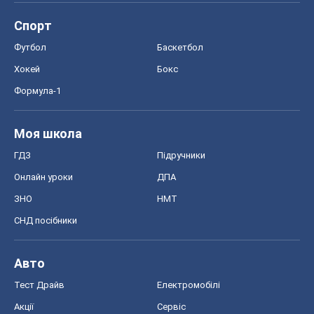
Спорт
Футбол
Баскетбол
Хокей
Бокс
Формула-1
Моя школа
ГДЗ
Підручники
Онлайн уроки
ДПА
ЗНО
НМТ
СНД посібники
Авто
Тест Драйв
Електромобілі
Акції
Сервіс