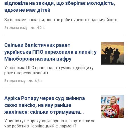
відповіла на закиди, що зберігає молодість,
адже не має дітей
За словами співачки, вона не робить нічого надзвичайного
2 години тому
4,0 т.
Скільки балістичних ракет
українська ППО перехопила в липні: у
Міноборони назвали цифру
Українська ППО працювала в умовах дефіциту
ракет-перехоплювачів
5 годин тому
6,6 т.
Ауріка Ротару через суд змінила
свою пенсію, на яку раніше
жалілася: скільки отримувала
співачка
У виплату не врахували зарплатню артистки за
час роботи в Чернівецькій філармонії