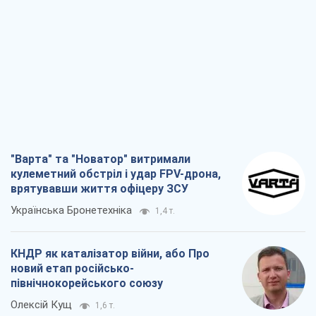
"Варта" та "Новатор" витримали
кулеметний обстріл і удар FPV-дрона,
врятувавши життя офіцеру ЗСУ
Українська Бронетехніка
1,4 т.
КНДР як каталізатор війни, або Про
новий етап російсько-
північнокорейського союзу
Олексій Кущ
1,6 т.