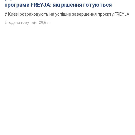
програми FREYJA: які рішення готуються
У Києві розраховують на успішне завершення проєкту FREYJA
2 години тому
29,6 т.