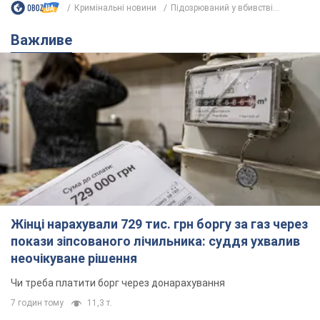
Кримінальні новини
Підозрюваний у вбивстві...
Важливе
Жінці нарахували 729 тис. грн боргу за газ через
покази зіпсованого лічильника: суддя ухвалив
неочікуване рішення
Чи треба платити борг через донарахування
7 годин тому
11,3 т.