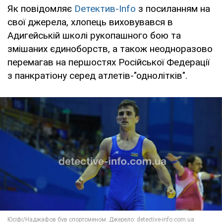
Як повідомляє
Dетектив-Info
з посиланням на
свої джерела, хлопець виховувався в
Адигейській школі рукопашного бою та
змішаних єдиноборств, а також неодноразово
перемагав на першостях Російської Федерації
з панкратіону серед атлетів-"однолітків".