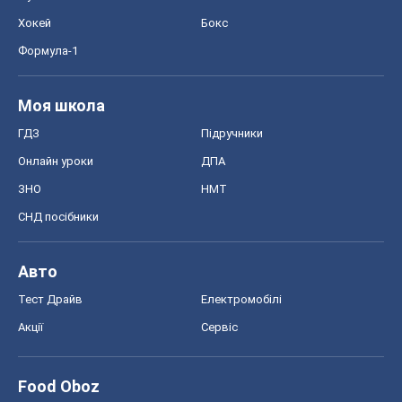
Хокей
Бокс
Формула-1
Моя школа
ГДЗ
Підручники
Онлайн уроки
ДПА
ЗНО
НМТ
СНД посібники
Авто
Тест Драйв
Електромобілі
Акції
Сервіс
Food Oboz