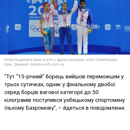
"Тут "15-річний" борець вийшов переможцем у
трьох сутичках, однак у фінальному двобої
серед борців вагової категорії до 50
кілограмів поступився узбецькому спортсмену
Ільхому Бахромову", – йдеться в повідомленні.