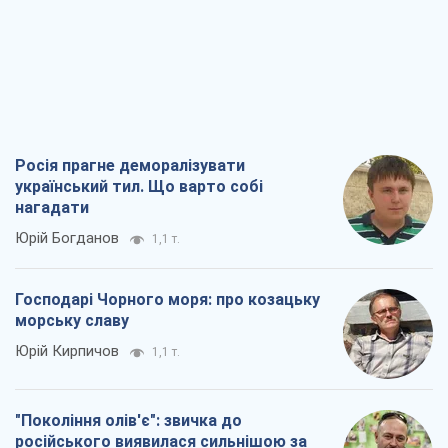
Росія прагне деморалізувати
український тил. Що варто собі
нагадати
Юрій Богданов
1,1 т.
Господарі Чорного моря: про козацьку
морську славу
Юрій Кирпичов
1,1 т.
"Покоління олів'є": звичка до
російського виявилася сильнішою за