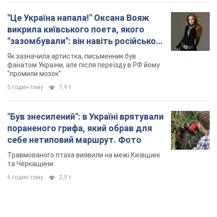
"Це Україна напала!" Оксана Вояж
викрила київського поета, якого
"зазомбували": він навіть російської
не знав, а тепер хоче геноциду
Як зазначила артистка, письменник був
українців
фанатом України, але після переїзду в РФ йому
"промили мозок"
5 годин тому
7,9 т.
"Був знесилений": в Україні врятували
пораненого грифа, який обрав для
себе нетиповий маршрут. Фото
Травмованого птаха виявили на межі Київщині
та Черкащини
6 годин тому
2,9 т.