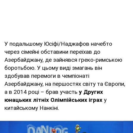
У подальшому Юсіфі/Наджафов начебто
через сімейні обставини переїхав до
Азербайджану, де зайнявся греко-римською
боротьбою. У цьому виді змагань він
здобував перемоги в чемпіонаті
Азербайджану, на першостях світу та Європи,
а в 2014 році – брав участь
у Других
юнацьких літніх Олімпійських іграх
у
китайському Нанкіні.