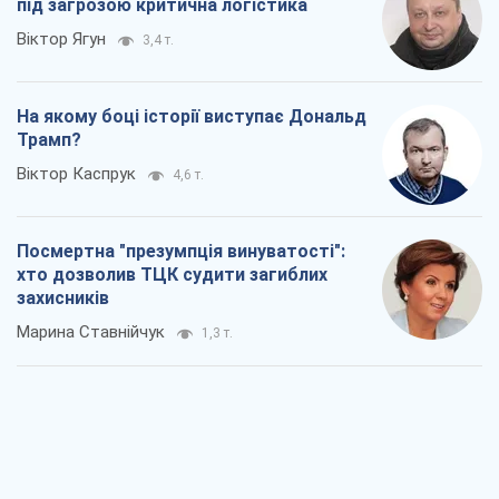
під загрозою критична логістика
Віктор Ягун
3,4 т.
На якому боці історії виступає Дональд
Трамп?
Віктор Каспрук
4,6 т.
Посмертна "презумпція винуватості":
хто дозволив ТЦК судити загиблих
захисників
Марина Ставнійчук
1,3 т.