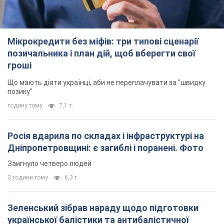
Мікрокредити без міфів: три типові сценарії
позичальника і план дій, щоб вберегти свої
гроші
Що мають діяти українці, аби не переплачувати за "швидку
позику"
годину тому
7,1 т.
Росія вдарила по складах і інфраструктурі на
Дніпропетровщині: є загиблі і поранені. Фото
Заигнуло четверо людей
3 години тому
6,3 т.
Зеленський зібрав нараду щодо підготовки
української балістики та антибалістичної