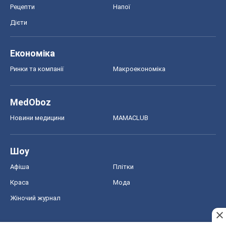
Рецепти
Напої
Дієти
Економіка
Ринки та компанії
Макроекономіка
MedOboz
Новини медицини
MAMACLUB
Шоу
Афіша
Плітки
Краса
Мода
Жіночий журнал