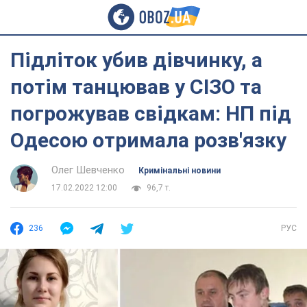
Підліток убив дівчинку, а
потім танцював у СІЗО та
погрожував свідкам: НП під
Одесою отримала розв'язку
Олег Шевченко
Кримінальні новини
17.02.2022 12:00
96,7 т.
236
РУС