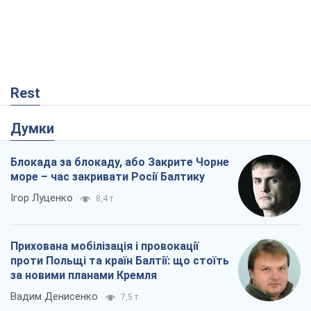
Блокада за блокаду, або Закрите Чорне
море – час закривати Росії Балтику
Ігор Луценко
8,4 т.
Прихована мобілізація і провокації
проти Польщі та країн Балтії: що стоїть
за новими планами Кремля
Вадим Денисенко
7,5 т.
Самураї повертаються? У Кремлі паніка
через новий курс Японії
Олексій Копитько
5,0 т.