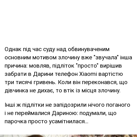
Однак під час суду над обвинуваченим
основним мотивом злочину вже "звучала" інша
причина: мовляв, підліток "просто" вирішив
забрати в Дарини телефон Xiaomi вартістю
три тисячі гривень. Коли він переконався, що
дівчинка не дихає, то втік із місця злочину.
Інші ж підлітки не запідозрили нічого поганого
і не переймалися Дариною: подумали, що
парочка просто усамітнилася...