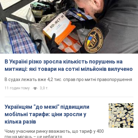
В Україні різко зросла кількість порушень на
митниці: які товари на сотні мільйонів вилучено
В судах лежать вже 4,2 тис. справ про митні правопорушення
11 годин тому
3,0 т.
Українцям "до межі" підвищили
мобільні тарифи: ціни зросли у
кілька разів
Чому учасники ринку вважають, що тариф у 400
грн на місяць – це небагато
40 хвилин тому
38,2 т.
Італійський гранд захотів купити
одразу двох футболістів збірної
України
"Ювентус" веде переговори
8 годин тому
7,7 т.