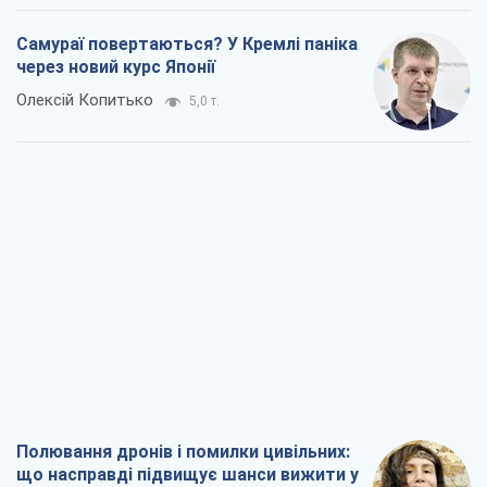
Полювання дронів і помилки цивільних:
що насправді підвищує шанси вижити у
прифронтових містах
Тетяна Чорновол
6,7 т.
Один FPV-дрон – і Європа могла
прокинутися в зовсім іншій реальності
Дмитро Томчук
21,5 т.