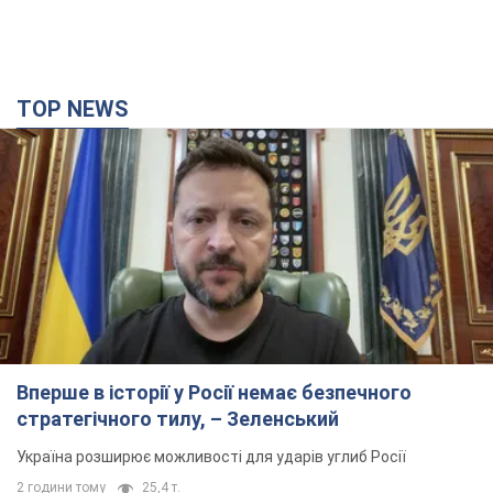
Вперше в історії у Росії немає безпечного
стратегічного тилу, – Зеленський
Україна розширює можливості для ударів углиб Росії
2 години тому
25,4 т.
На Одещині розбився український МіГ-29, пілот
катапультувався: усі подробиці інциденту
Аварійна ситуація сталася під час виконання бойового
завдання
3 години тому
16,3 т.