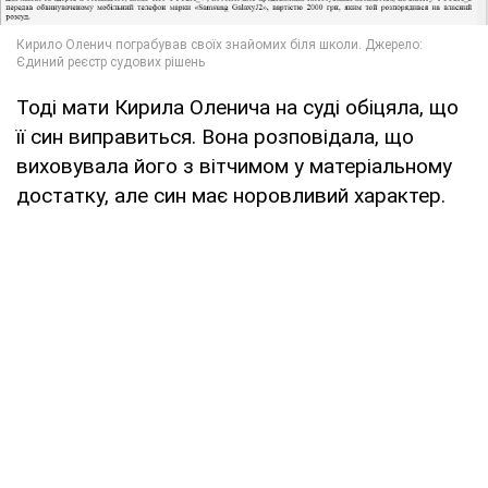
Тоді мати Кирила Оленича на суді обіцяла, що
її син виправиться. Вона розповідала, що
виховувала його з вітчимом у матеріальному
достатку, але син має норовливий характер.