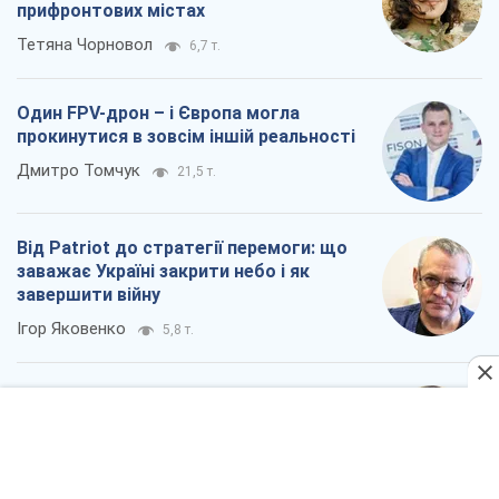
Від Patriot до стратегії перемоги: що
заважає Україні закрити небо і як
завершити війну
Ігор Яковенко
5,8 т.
Україна у п’ятому дивізіоні: що
відбувається у жіночому хокеї
Олександр Чеканов
1,6 т.
Всі думки
Про компанію
Команда