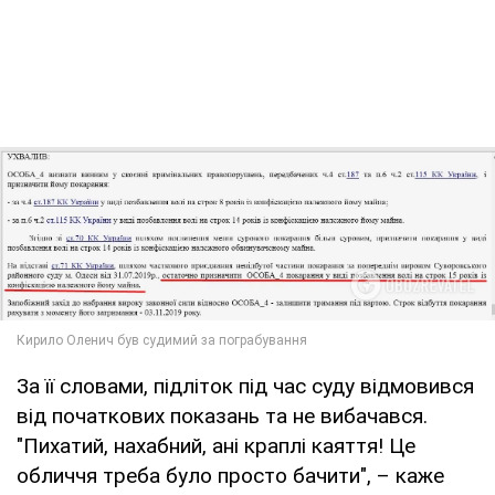
За її словами, підліток під час суду відмовився
від початкових показань та не вибачався.
"Пихатий, нахабний, ані краплі каяття! Це
обличчя треба було просто бачити", – каже