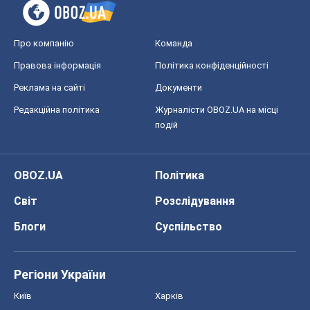
OBOZ.UA
Політика
Світ
Розслідування
Блоги
Суспільство
Регіони України
Київ
Харків
Запоріжжя
Дніпро
Черкаси
Спорт
Футбол
Баскетбол
Хокей
Бокс
Формула-1