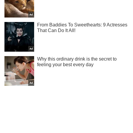
Ти ще не читаєш наш Telegram? А даремно! Підписуйся
Підписатись
Підписатись
Кримінальні новини
Під Житомиром потяг...