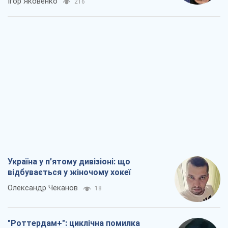
Україна у п’ятому дивізіоні: що
відбувається у жіночому хокеї
Олександр Чеканов
18
"Роттердам+": циклічна помилка
прокурора
Валентина Карповець
129
"Вибори" як політичний спектакль
Кремля
Гаррі Каспаров
1,1 т.