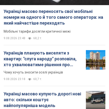
Українців планують виселяти з
квартир: "слуга народу" розповіла,
хто ухвалюватиме рішення про
знесення будинків
Чому хочуть зносити оселі українців
9.08.2026 23:18
60,7 т.
Українці масово купують дорогі нові
авто: скільки коштує
найпопулярніша модель
Які марки автомобілів воліють купувати
мешканці України
9.08.2026 22:48
38,8 т.