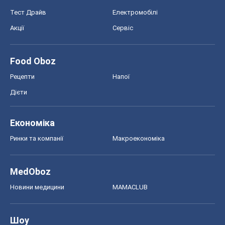
Економіка
Ринки та компанії
Макроекономіка
MedOboz
Новини медицини
MAMACLUB
Шоу
Афіша
Плітки
Краса
Мода
Жіночий журнал