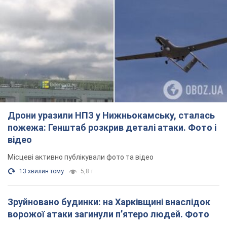
Дрони уразили НПЗ у Нижньокамську, сталась
пожежа: Генштаб розкрив деталі атаки. Фото і
відео
Місцеві активно публікували фото та відео
13 хвилин тому
5,8 т.
Зруйновано будинки: на Харківщині внаслідок
ворожої атаки загинули п’ятеро людей. Фото
Правоохоронці документують наслідки атаки та фіксують
воєнний злочин
24 хвилини тому
1,1 т.
СБУ затримала блогера, який коригував
російські удари на Донеччині. Фото
Також зловмисник агітував місцевих жителів підтримувати
російські збройні формування