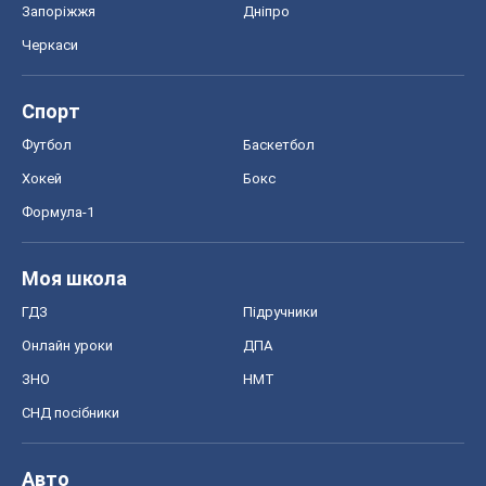
Моя школа
ГДЗ
Підручники
Онлайн уроки
ДПА
ЗНО
НМТ
СНД посібники
Авто
Тест Драйв
Електромобілі
Акції
Сервіс
Food Oboz
Рецепти
Напої
Дієти