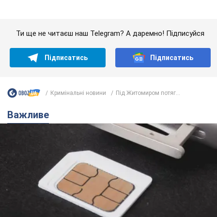
Важливе
Українці масово переносять свої мобільні
номери на одного й того самого оператора: на
який найчастіше переходять
Мобільні тарифи досягли критичної межі
9.08.2026 23:48
68,2 т.