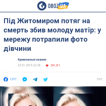
Під Житомиром потяг на
смерть збив молоду матір: у
мережу потрапили фото
дівчини
Кримінальні новини
22.01.2019 22:38
261,8 т.
1377
РУС