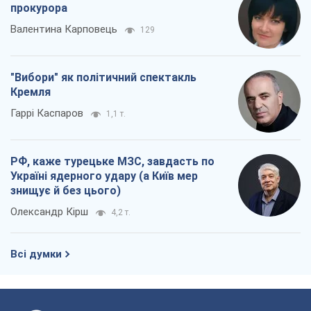
РФ, каже турецьке МЗС, завдасть по
Україні ядерного удару (а Київ мер
знищує й без цього)
Олександр Кірш
4,2 т.
Всі думки
Про компанію
Команда
Правова інформація
Політика конфіденційності
Реклама на сайті
Документи
Редакційна політика
Журналісти OBOZ.UA на місці
подій