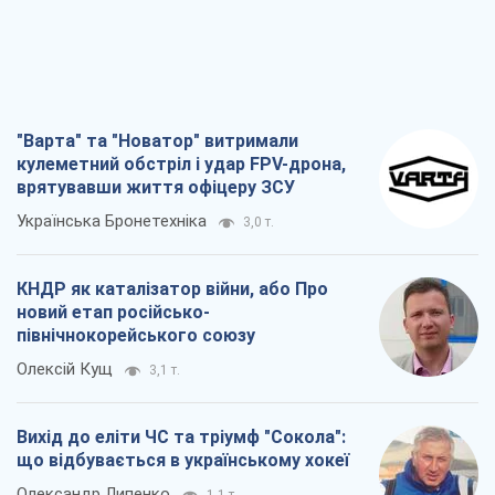
КНДР як каталізатор війни, або Про
новий етап російсько-
північнокорейського союзу
Олексій Кущ
3,1 т.
Вихід до еліти ЧС та тріумф "Сокола":
що відбувається в українському хокеї
Олександр Липенко
1,1 т.
Що очікує українців у 2026–2028 роках?
Головні висновки з нових прогнозів від
НБУ
Василь Фурман
21,6 т.
Всі думки