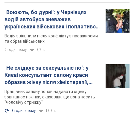
образив жінку після хімієтерапії,
розгорівся скандал. Фото
Працівник салону почав надавати оцінку
зовнішності жінки, сказавши, що вона носить
"чоловічу стрижку"
3 години тому
13,3 т.