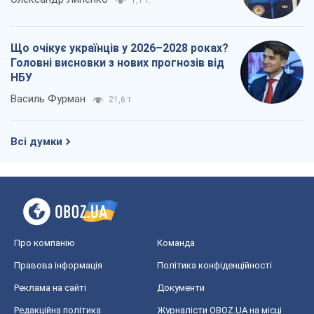
Про компанію
Команда
Правова інформація
Політика конфіденційності
Реклама на сайті
Документи
Редакційна політика
Журналісти OBOZ.UA на місці
подій
OBOZ.UA
Політика
Світ
Розслідування
Блоги
Суспільство
Регіони України