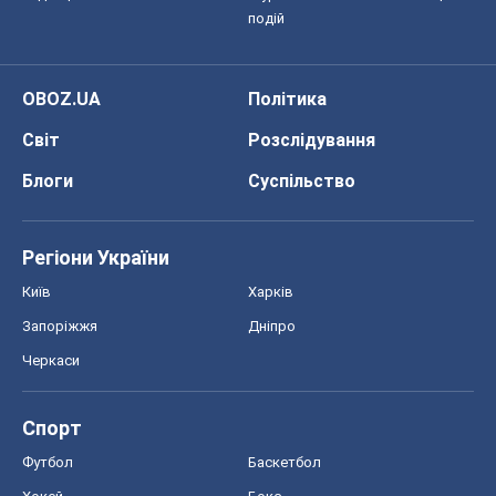
Київ
Харків
Запоріжжя
Дніпро
Черкаси
Спорт
Футбол
Баскетбол
Хокей
Бокс
Формула-1
Моя школа
ГДЗ
Підручники
Онлайн уроки
ДПА
ЗНО
НМТ
СНД посібники