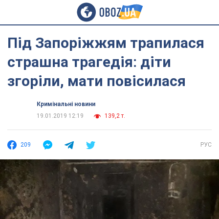
Під Запоріжжям трапилася
страшна трагедія: діти
згоріли, мати повісилася
Кримінальні новини
19.01.2019 12:19
139,2 т.
209
РУС