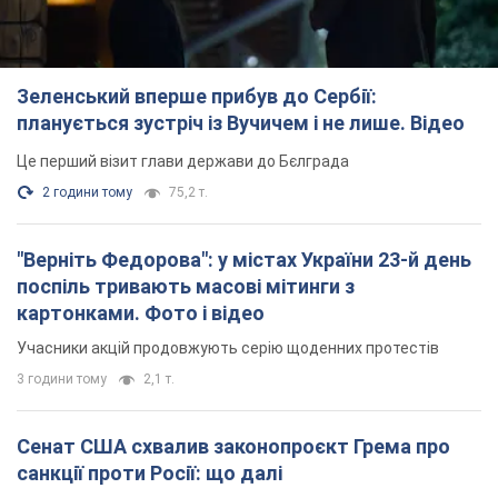
картонками. Фото і відео
Учасники акцій продовжують серію щоденних протестів
3 години тому
2,1 т.
Сенат США схвалив законопроєкт Грема про
санкції проти Росії: що далі
Документ передбачає нові економічні обмеження
3 години тому
4,5 т.