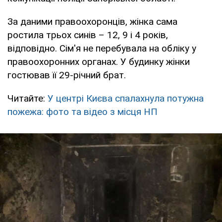
За даними правоохоронців, жінка сама
ростила трьох синів – 12, 9 і 4 років,
відповідно. Сім'я не перебувала на обліку у
правоохоронних органах. У будинку жінки
гостював її 29-річний брат.
Читайте:
У центрі Києва спалахнула потужна
пожежа: фото та відео з місця НП