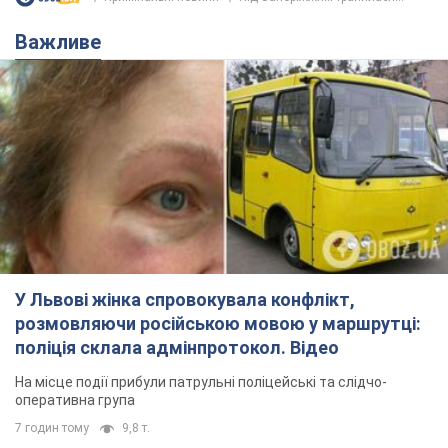
У Львові жінка спровокувала конфлікт,
розмовляючи російською мовою у маршрутці:
поліція склала адмінпротокол. Відео
На місце події прибули патрульні поліцейські та слідчо-
оперативна група
7 годин тому
9,8 т.
"Воюють, бо дурні": у Чернівцях
водій автобуса зневажив
українських військових і поплатився.
Відео
Водія звільнили після конфлікту з пасажирами
та образ військових
9 годин тому
8,7 т.
"Не слідкує за сексуальністю": у
Києві консультант салону краси