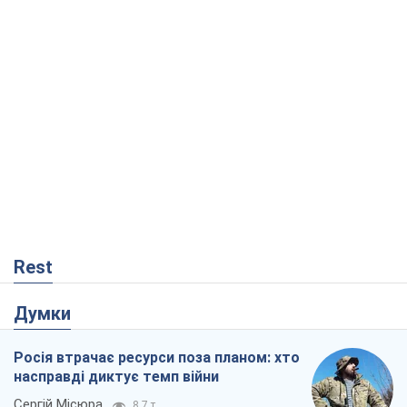
Rest
Думки
Росія втрачає ресурси поза планом: хто
насправді диктує темп війни
Сергій Місюра
8,7 т.
"Ми вже проходили через гірше": Україні
не варто піддаватися зневірі через
ракетний терор
Сергій Марченко, експерт
8,2 т.
Захід проспав загрозу: Росія може
перевірити НАТО війною
Леонід Невзлін
3,0 т.