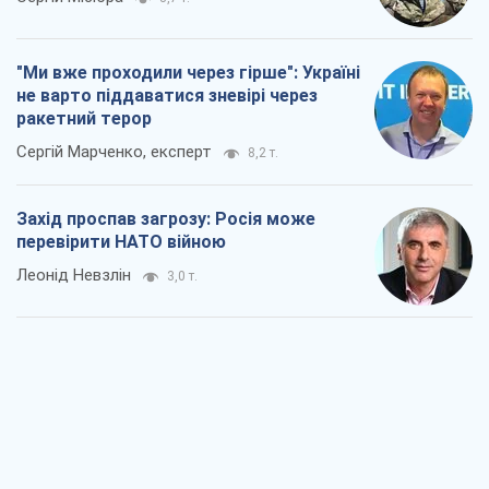
"Варта" та "Новатор" витримали
кулеметний обстріл і удар FPV-дрона,
врятувавши життя офіцеру ЗСУ
Українська Бронетехніка
3,0 т.