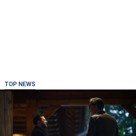
TOP NEWS
Зеленський вперше прибув до Сербії:
планується зустріч із Вучичем і не лише. Відео
Це перший візит глави держави до Бєлграда
2 години тому
75,2 т.
"Верніть Федорова": у містах України 23-й день
поспіль тривають масові мітинги з