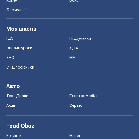
Авто
Тест Драйв
Електромобілі
Акції
Сервіс
Food Oboz
Рецепти
Напої
Дієти
Економіка
Ринки та компанії
Макроекономіка
MedOboz
Новини медицини
MAMACLUB