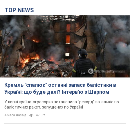
TOP NEWS
Кремль "спалює" останні запаси балістики в
Україні: що буде далі? Інтерв’ю з Шарпом
У липні країна-агресорка встановила "рекорд" за кількістю
балістичних ракет, запущених по Україні
4 часа назад
47,3 т.