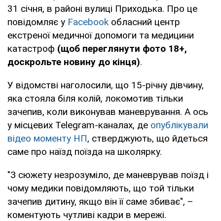
31 січня, в районі вулиці Приходька. Про це
повідомляє у
Facebook
обласний центр
екстреної медичної допомоги та медицини
катастроф
(щоб переглянути фото 18+,
доскрольте новину до кінця)
.
У відомстві наголосили, що 15-річну дівчину,
яка стояла біля колій, локомотив тільки
зачепив, коли виконував маневрування. А ось
у місцевих Telegram-каналах, де
опублікували
відео моменту НП
, стверджують, що йдеться
саме про наїзд поїзда на школярку.
"З сюжету незрозуміло, де маневрував поїзд і
чому медики повідомляють, що той тільки
зачепив дитину, якщо він її саме збиває", –
коментують чутливі кадри в мережі.