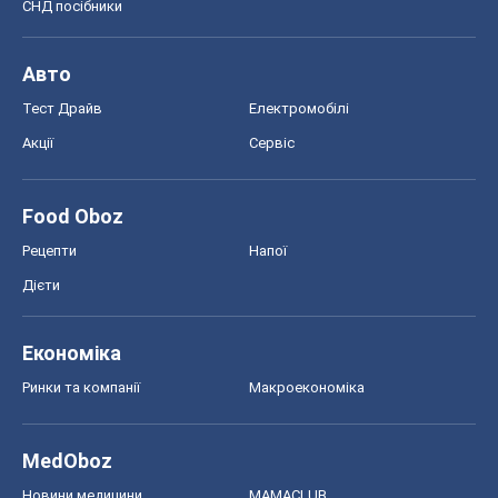
СНД посібники
Авто
Тест Драйв
Електромобілі
Акції
Сервіс
Food Oboz
Рецепти
Напої
Дієти
Економіка
Ринки та компанії
Макроекономіка
MedOboz
Новини медицини
MAMACLUB