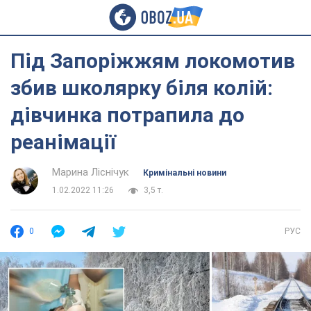
Під Запоріжжям локомотив
збив школярку біля колій:
дівчинка потрапила до
реанімації
Марина Ліснічук
Кримінальні новини
1.02.2022 11:26
3,5 т.
0
РУС