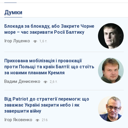
Думки
Блокада за блокаду, або Закрите Чорне
море – час закривати Росії Балтику
Ігор Луценко
1,6 т.
Прихована мобілізація і провокації
проти Польщі та країн Балтії: що стоїть
за новими планами Кремля
Вадим Денисенко
2,6 т.
Від Patriot до стратегії перемоги: що
заважає Україні закрити небо і як
завершити війну
Ігор Яковенко
216