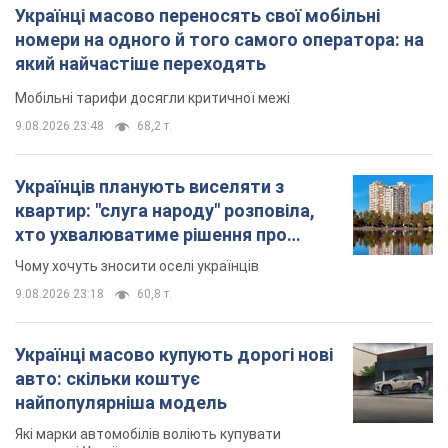
Українці масово переносять свої мобільні
номери на одного й того самого оператора: на
який найчастіше переходять
Мобільні тарифи досягли критичної межі
9.08.2026 23:48
68,2 т.
Українців планують виселяти з
квартир: "слуга народу" розповіла,
хто ухвалюватиме рішення про
знесення будинків
Чому хочуть зносити оселі українців
9.08.2026 23:18
60,8 т.
Українці масово купують дорогі нові
авто: скільки коштує
найпопулярніша модель
Які марки автомобілів воліють купувати