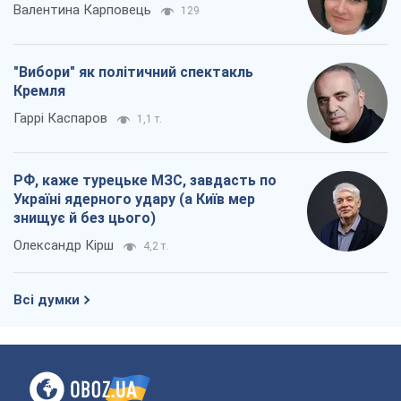
Валентина Карповець
129
"Вибори" як політичний спектакль
Кремля
Гаррі Каспаров
1,1 т.
РФ, каже турецьке МЗС, завдасть по
Україні ядерного удару (а Київ мер
знищує й без цього)
Олександр Кірш
4,2 т.
Всі думки