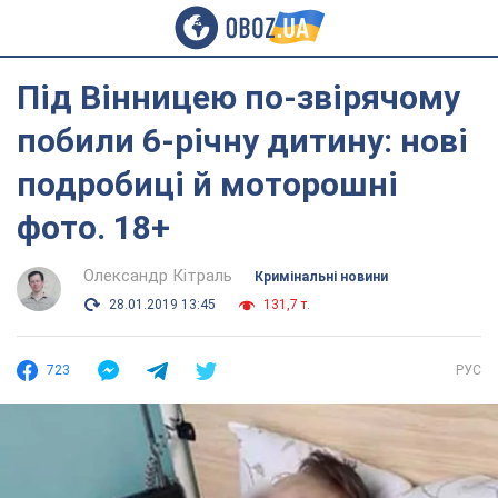
Під Вінницею по-звірячому
побили 6-річну дитину: нові
подробиці й моторошні
фото. 18+
Олександр Кітраль
Кримінальні новини
28.01.2019 13:45
131,7 т.
723
РУС