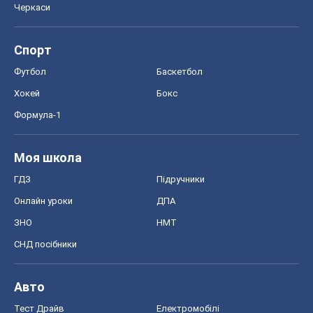
Черкаси
Спорт
Футбол
Баскетбол
Хокей
Бокс
Формула-1
Моя школа
ГДЗ
Підручники
Онлайн уроки
ДПА
ЗНО
НМТ
СНД посібники
Авто
Тест Драйв
Електромобілі