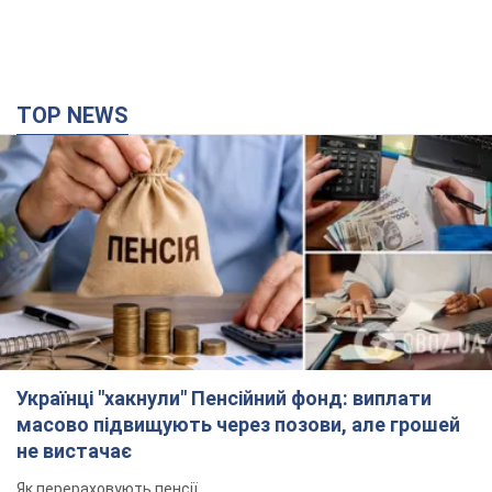
TOP NEWS
Українці "хакнули" Пенсійний фонд: виплати
масово підвищують через позови, але грошей
не вистачає
Як перераховують пенсії