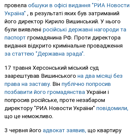
провела
обшуки в офісі видання "РИА Новости
Україна"
, в результаті яких був затриманий
його директор Кирило Вишинський. У нього
були виявлені
російські державні нагороди та
паспорт
громадянина РФ. Проти директора
видання відкрито кримінальне провадження
за статтею "Державна зрада".
17 травня Херсонський міський суд
заарештував Вишинського
на два місяці без
права на заставу.
Він
публічно попросив
позбавити його громадянства
України і
попросив російське, проте незабаром
директору "РИА Новости України"
повідомили,
що це неможливо.
3 червня його
адвокат заявив,
що квартиру