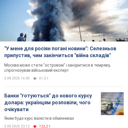
"У мене для росіян погані новини": Селезньов
припустив, чим закінчиться "війна складів"
Москва може стати "островом" і зануритися в темряву,
спрогнозував військовий експерт
5.08.2026 16:00
61,5 т.
Банки "готуються" до нового курсу
долара: українцям розповіли, чого
очікувати
Яким буде курс валюти в обмінниках
5.08.2026 23:12
122,2 т.