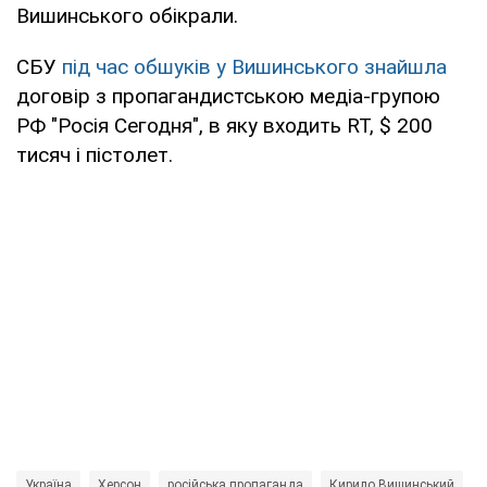
Вишинського обікрали.
СБУ
під час обшуків у Вишинського знайшла
договір з пропагандистською медіа-групою
РФ "Росія Сегодня", в яку входить RT, $ 200
тисяч і пістолет.
Україна
Херсон
російська пропаганда
Кирило Вишинський