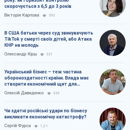
року: як горизонт контролю
скорочується з 6,5 до 3 років
Вікторія Карпова
393
В США батьки через суд звинувачують
TikTok у смерті своїх дітей, або Атака
КНР на молодь
Олександр Кірш
531
Український бізнес – теж частина
обороноздатності країни. Влада має
створити економічний щит для
компаній
Олексій Давиденко
639
Чи здатні російські удари по бізнесу
викликати економічну катастрофу?
Сергій Фурса
1,2 т.