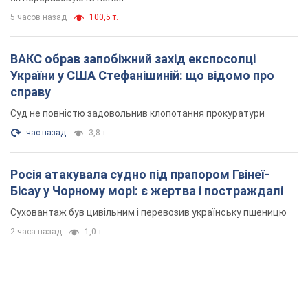
5 часов назад
100,5 т.
ВАКС обрав запобіжний захід експосолці
України у США Стефанішиній: що відомо про
справу
Суд не повністю задовольнив клопотання прокуратури
час назад
3,8 т.
Росія атакувала судно під прапором Гвінеї-
Бісау у Чорному морі: є жертва і постраждалі
Суховантаж був цивільним і перевозив українську пшеницю
2 часа назад
1,0 т.