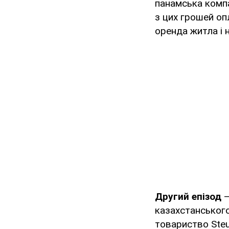
панамська компа
з цих грошей оп
оренда житла і 
Другий епізод
—
казахстанського
товариство Steu