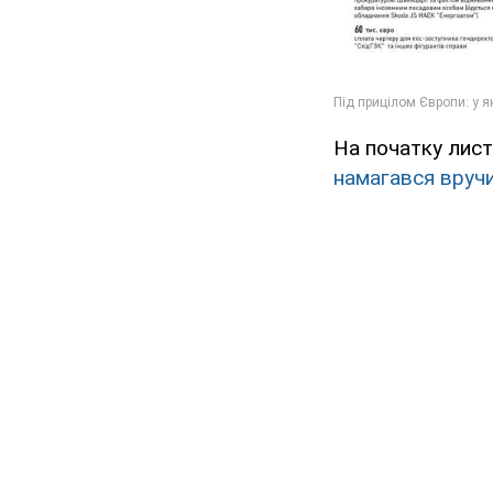
На початку лис
намагався вруч