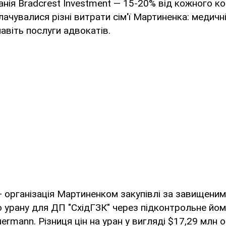
нія Bradcrest Investment — 15-20% від кожного ко
лачувалися різні витрати сім'ї Мартиненка: медичні
навіть послуги адвокатів.
 організація Мартиненком закупівлі за завищеним
 урану для ДП "СхідГЗК" через підконтрольне йом
ermann. Різниця цін на уран у вигляді $17,29 млн о