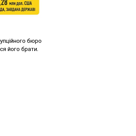
рупційного бюро
ся його брати.