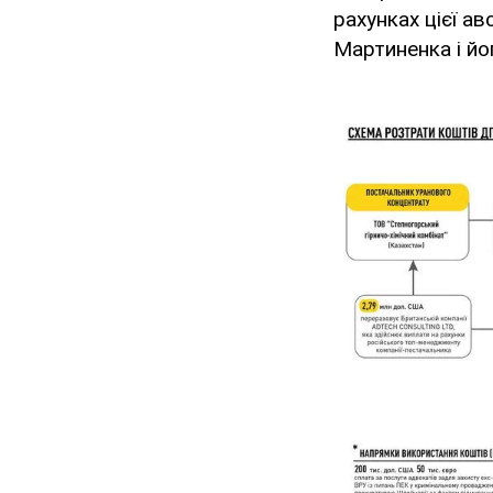
рахунках цієї ав
Мартиненка і йог