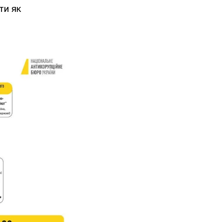
ти як