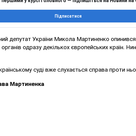
 першими у курсі головного — підпишіться на Новини на
Підписатися
ний депутат України Микола Мартиненко опинився 
органів одразу декількох європейських країн. Нин
українському суді вже слухається справа проти нь
рава Мартиненка