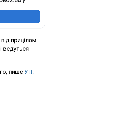
 OBOZ.UA у
під прицілом
і ведуться
ого, пише
УП.