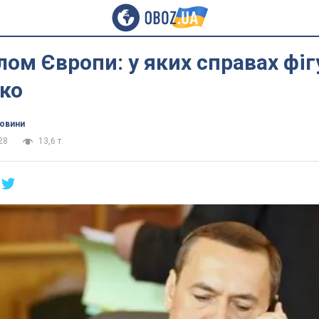
лом Європи: у яких справах фіг
ко
новини
28
13,6 т.