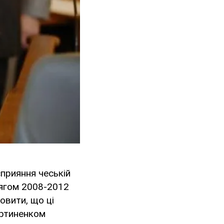
прияння чеській
тягом 2008-2012
овити, що ці
артиненком