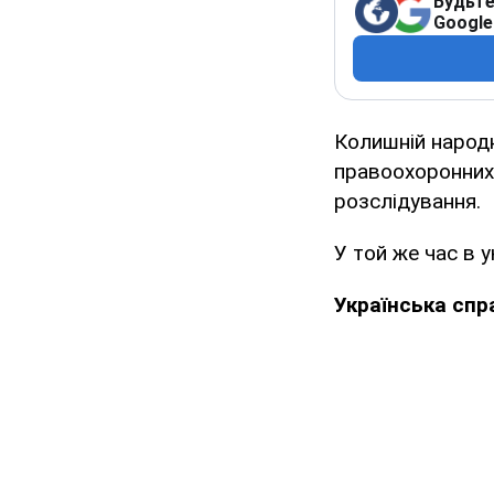
Будьте
Google
Колишній народ
правоохоронних 
розслідування.
У той же час в 
Українська сп