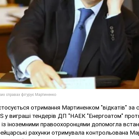
тосується отримання Мартиненком "відкатів" за с
JS у виграші тендерів ДП ​​"НАЕК "Енергоатом" про
я із іноземними правоохоронцями допомогла встан
швейцарські рахунки отримувала контрольована М