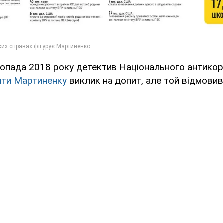
топада 2018 року детектив Національного антико
ити Мартиненку
виклик на допит, але той відмовив