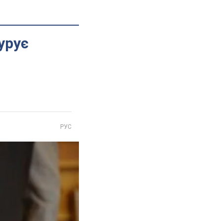
урує
РУС