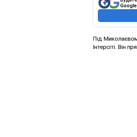
Google
Під Миколаєвом
Інтерсіті. Він п