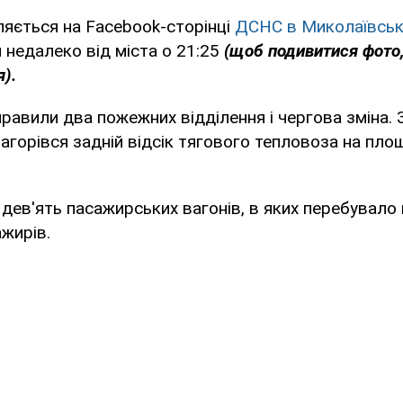
яється на Facebook-сторінці
ДСНС в Миколаївські
 недалеко від міста о 21:25
(щоб подивитися фото
я).
равили два пожежних відділення і чергова зміна. 
загорівся задній відсік тягового тепловоза на пло
 дев'ять пасажирських вагонів, в яких перебувало 
жирів.