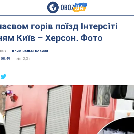
аєвом горів поїзд Інтерсіті
ям Київ – Херсон. Фото
нко
Кримінальні новини
 00:49
2,3 т.