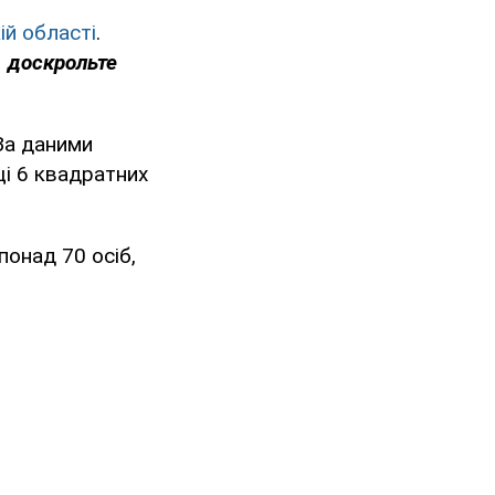
й області
.
, доскрольте
За даними
щі 6 квадратних
понад 70 осіб,