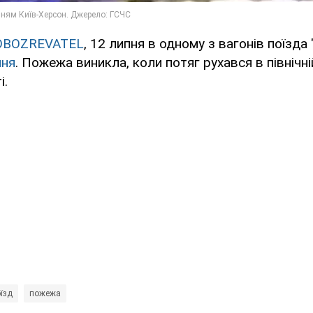
OBOZREVATEL
, 12 липня в одному з вагонів поїзда
ння
. Пожежа виникла, коли потяг рухався в північні
і.
їзд
пожежа