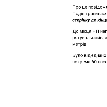
Про це повідомл
Подія трапилася
сторінку до кінц
До місця НП нап
рятувальників, 
метрів.
Було від'єднано
зокрема 60 паса