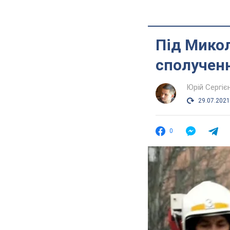
Під Микол
сполученн
Юрій Сергіє
29.07.2021
0