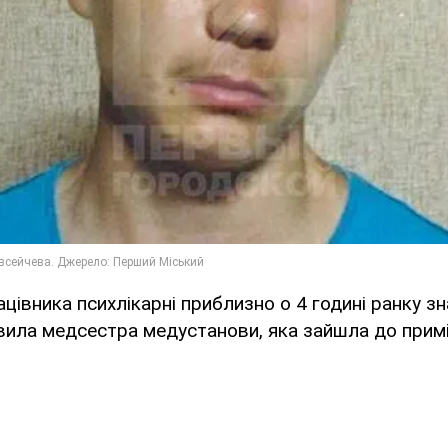
цівника психлікарні приблизно о 4 годині ранку зн
вила медсестра медустанови, яка зайшла до прим