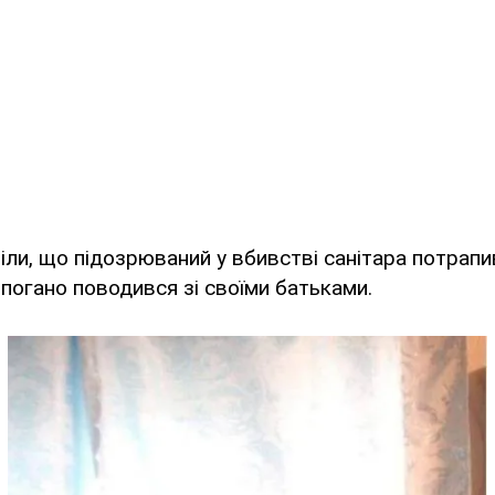
віли, що підозрюваний у вбивстві санітара потрапи
н погано поводився зі своїми батьками.