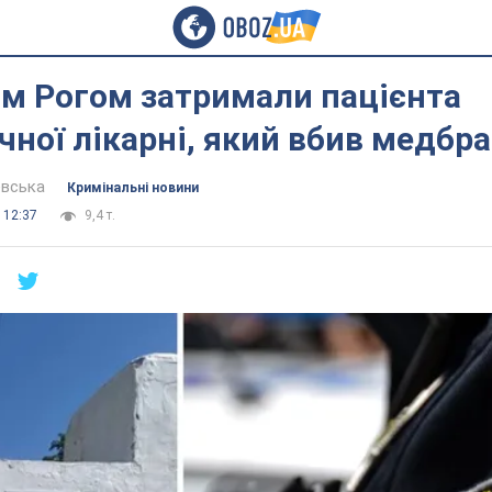
им Рогом затримали пацієнта
чної лікарні, який вбив медбр
евська
Кримінальні новини
 12:37
9,4 т.