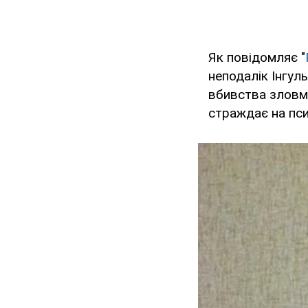
Як повідомляє "
неподалік Інгул
вбивства зловми
страждає на пси