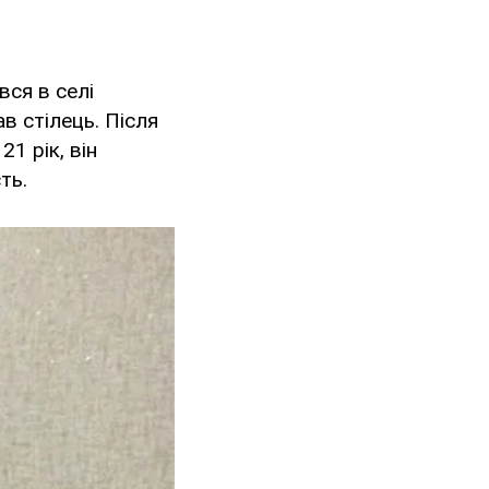
вся в селі
в стілець. Після
1 рік, він
ть.