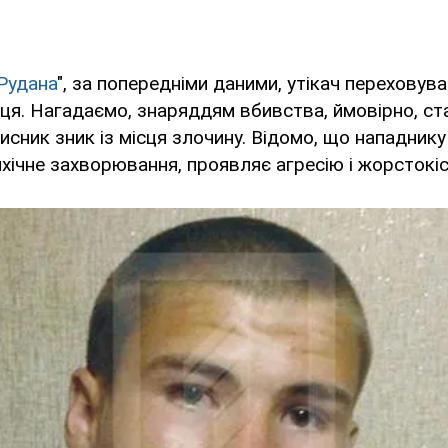
Рудана
", за попередніми даними, утікач переховува
ьця. Нагадаємо, знаряддям вбивства, ймовірно, ста
сник зник із місця злочину. Відомо, що нападнику 2
хічне захворювання, проявляє агресію і жорстокіс