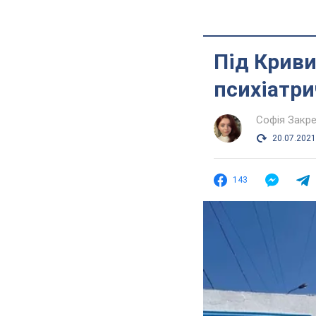
Під Крив
психіатри
Софія Закр
20.07.2021
143