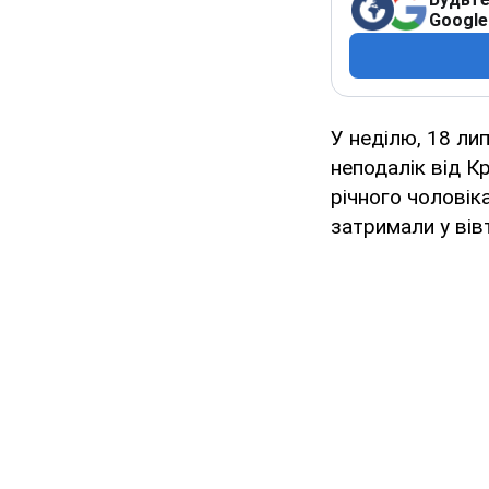
Google
У неділю, 18 лип
неподалік від К
річного чоловіка
затримали у вів