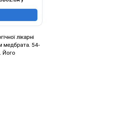
гічної лікарні
м медбрата. 54-
. Його