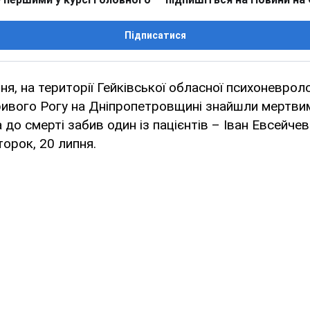
Підписатися
ня, на території Гейківської обласної психоневроло
ривого Рогу на Дніпропетровщині знайшли мертви
 до смерті забив один із пацієнтів – Іван Евсейчев
торок, 20 липня.