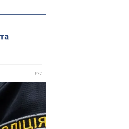
ата
РУС