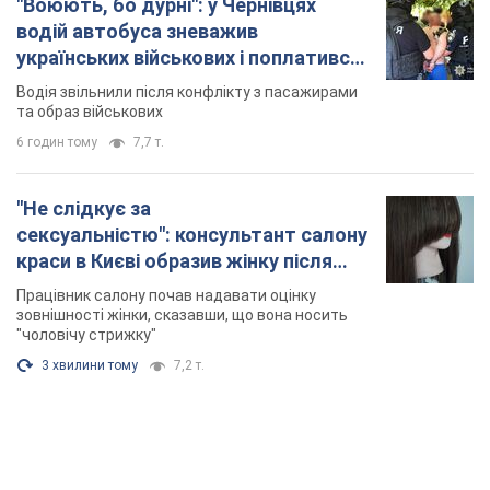
"Воюють, бо дурні": у Чернівцях
водій автобуса зневажив
українських військових і поплатився.
Відео
Водія звільнили після конфлікту з пасажирами
та образ військових
6 годин тому
7,7 т.
"Не слідкує за
сексуальністю": консультант салону
краси в Києві образив жінку після
хімієтерапії, розгорівся скандал.
Працівник салону почав надавати оцінку
Фото
зовнішності жінки, сказавши, що вона носить
"чоловічу стрижку"
3 хвилини тому
7,2 т.