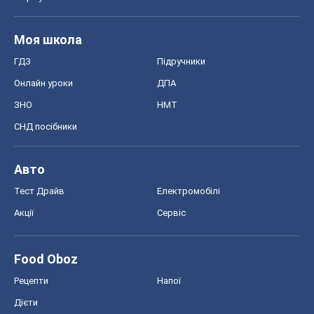
Моя школа
ГДЗ
Підручники
Онлайн уроки
ДПА
ЗНО
НМТ
СНД посібники
Авто
Тест Драйв
Електромобілі
Акції
Сервіс
Food Oboz
Рецепти
Напої
Дієти