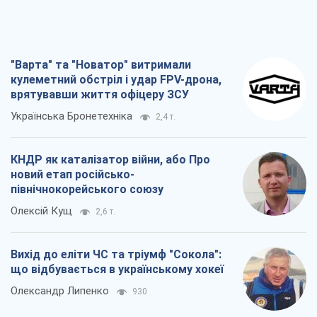
"Варта" та "Новатор" витримали
кулеметний обстріл і удар FPV-дрона,
врятувавши життя офіцеру ЗСУ
Українська Бронетехніка
2,4 т.
КНДР як каталізатор війни, або Про
новий етап російсько-
північнокорейського союзу
Олексій Кущ
2,6 т.
Вихід до еліти ЧС та тріумф "Сокола":
що відбувається в українському хокеї
Олександр Липенко
930