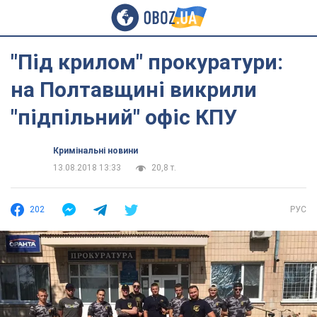
"Під крилом" прокуратури:
на Полтавщині викрили
"підпільний" офіс КПУ
Кримінальні новини
13.08.2018 13:33
20,8 т.
202
РУС