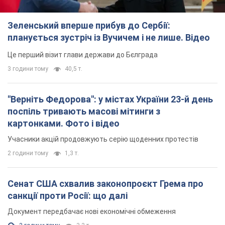
Зеленський вперше прибув до Сербії:
планується зустріч із Вучичем і не лише. Відео
Це перший візит глави держави до Бєлграда
3 години тому
40,5 т.
"Верніть Федорова": у містах України 23-й день
поспіль тривають масові мітинги з
картонками. Фото і відео
Учасники акцій продовжують серію щоденних протестів
2 години тому
1,3 т.
Сенат США схвалив законопроєкт Грема про
санкції проти Росії: що далі
Документ передбачає нові економічні обмеження