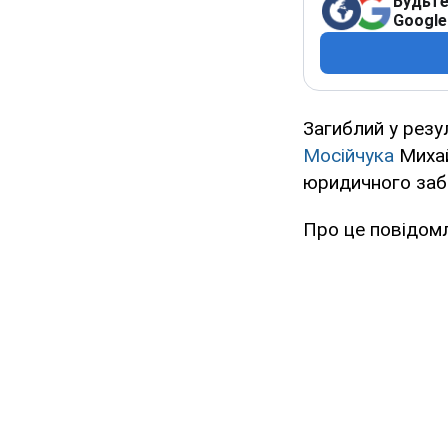
Будьте
Google
Загиблий у резу
Мосійчука
Михай
юридичного заб
Про це повідомл