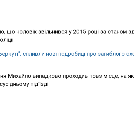
мо, що чоловік звільнився у 2015 році за станом зд
ліції.
"Беркуті": спливли нові подробиці про загиблого о
ня Михайло випадково проходив повз місце, на як
сусідньому під'їзді.