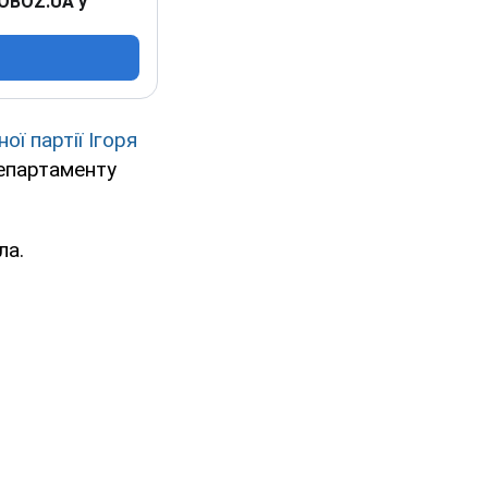
 OBOZ.UA у
ї партії Ігоря
епартаменту
ла.