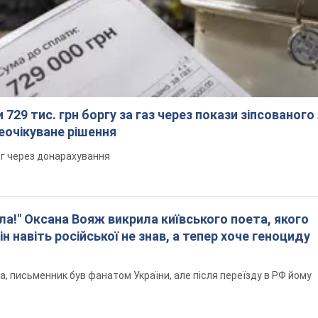
 729 тис. грн боргу за газ через покази зіпсованого
еочікуване рішення
рг через донарахування
ла!" Оксана Вояж викрила київського поета, якого
ін навіть російської не знав, а тепер хоче геноциду
а, письменник був фанатом України, але після переїзду в РФ йому