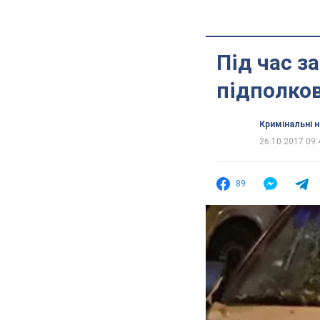
Під час з
підполков
Кримінальні 
26.10.2017 09:
89