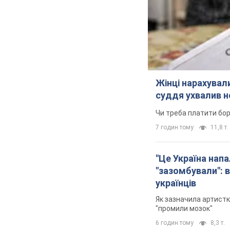
Жінці нарахували
суддя ухвалив н
Чи треба платити бо
7 годин тому
11,8 т.
"Це Україна напа
"зазомбували": в
українців
Як зазначила артистк
"промили мозок"
6 годин тому
8,3 т.