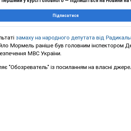
 першими у курсі головного — підпишіться на Новини на
Підписатися
льтаті
замаху на народного депутата від Радикально
ло Мормель раніше був головним інспектором Д
езпечення МВС України.
яє "Обозреватель" із посиланням на власні джере