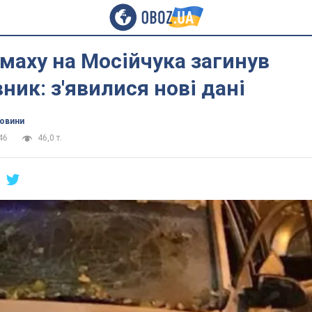
амаху на Мосійчука загинув
ник: з'явилися нові дані
новини
46
46,0 т.