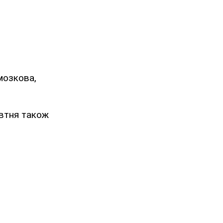
мозкова,
овтня також