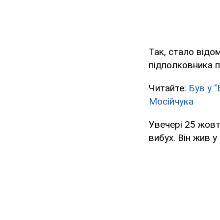
Так, стало відо
підполковника по
Читайте:
Був у 
Мосійчука
Увечері 25 жовт
вибух. Він жив у 