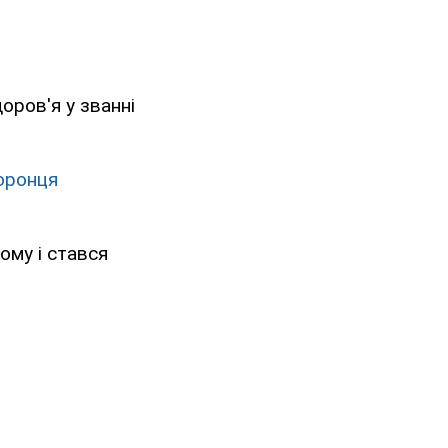
оров'я у званні
хоронця
ому і стався