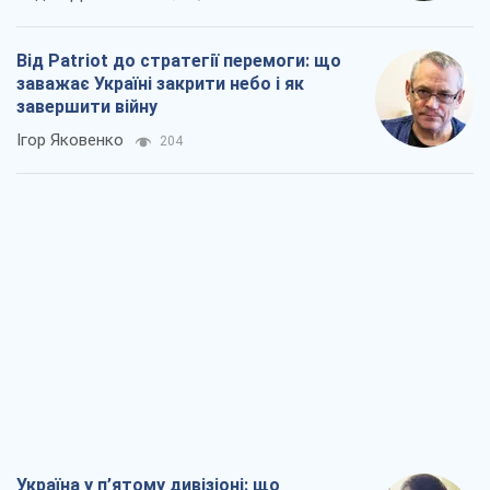
Україна у п’ятому дивізіоні: що
відбувається у жіночому хокеї
Олександр Чеканов
15
"Роттердам+": циклічна помилка
прокурора
Валентина Карповець
129
"Вибори" як політичний спектакль
Кремля