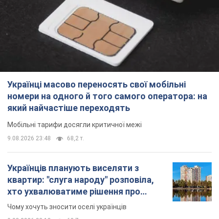
9.08.2026 23:48
68,2 т.
Українців планують виселяти з
квартир: "слуга народу" розповіла,
хто ухвалюватиме рішення про
знесення будинків
Чому хочуть зносити оселі українців
9.08.2026 23:18
60,7 т.
Українці масово купують дорогі нові
авто: скільки коштує
найпопулярніша модель
Які марки автомобілів воліють купувати
мешканці України
9.08.2026 22:48
38,8 т.