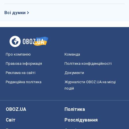
Редакційна політика
Журналісти OBOZ.UA на місці
подій
OBOZ.UA
Політика
Світ
Розслідування
Блоги
Суспільство
Регіони України
Київ
Харків
Запоріжжя
Дніпро
Черкаси
Спорт
Футбол
Баскетбол