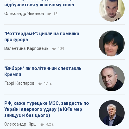
Гаррі Каспаров
1,1 т.
РФ, каже турецьке МЗС, завдасть по
Україні ядерного удару (а Київ мер
знищує й без цього)
Олександр Кірш
4,2 т.
Всі думки
Про компанію
Команда
Правова інформація
Політика конфіденційності
Реклама на сайті
Документи