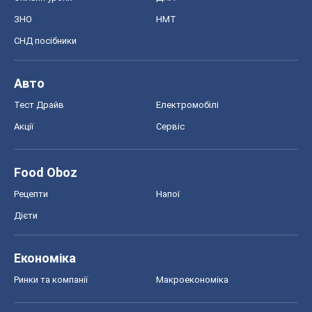
Рецепти
Напої
Дієти
Економіка
Ринки та компанії
Макроекономіка
MedOboz
Новини медицини
MAMACLUB
Шоу
Афіша
Плітки
Краса
Мода
Жіночий журнал