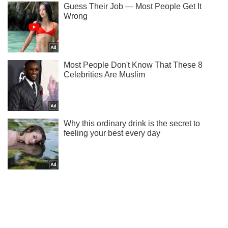
Підписуйся на наш Telegram. Отримуй тільки
найважливіше!
Підписатись
Підписатись