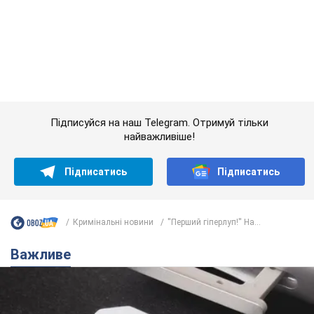
Кримінальні новини
''Перший гіперлуп!'' На...
Важливе
Українці масово переносять свої мобільні
номери на одного й того самого оператора: на
який найчастіше переходять
Мобільні тарифи досягли критичної межі