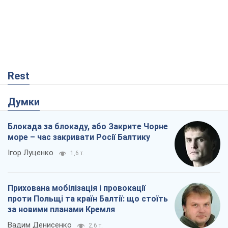
море – час закривати Росії Балтику
Ігор Луценко
1,6 т.
Прихована мобілізація і провокації
проти Польщі та країн Балтії: що стоїть
за новими планами Кремля
Вадим Денисенко
2,6 т.
Від Patriot до стратегії перемоги: що
заважає Україні закрити небо і як
завершити війну
Ігор Яковенко
204