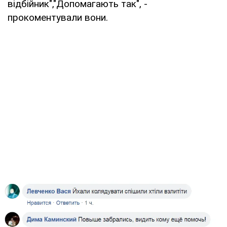
відбійник","Допомагають так", -
прокоментували вони.