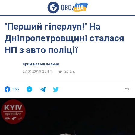
''Перший гіперлуп!'' На
Дніпропетровщині сталася
НП з авто поліції
Кримінальні новини
27.01.2019 23:14
20,2 т.
165
РУС