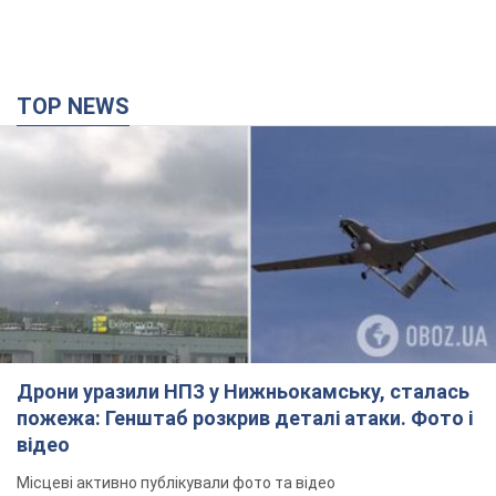
Дрони уразили НПЗ у Нижньокамську, сталась
пожежа: Генштаб розкрив деталі атаки. Фото і
відео
Місцеві активно публікували фото та відео
12 хвилин тому
5,8 т.
Зруйновано будинки: на Харківщині внаслідок
ворожої атаки загинули п’ятеро людей. Фото
Правоохоронці документують наслідки атаки та фіксують
воєнний злочин
23 хвилини тому
1,1 т.
СБУ затримала блогера, який коригував