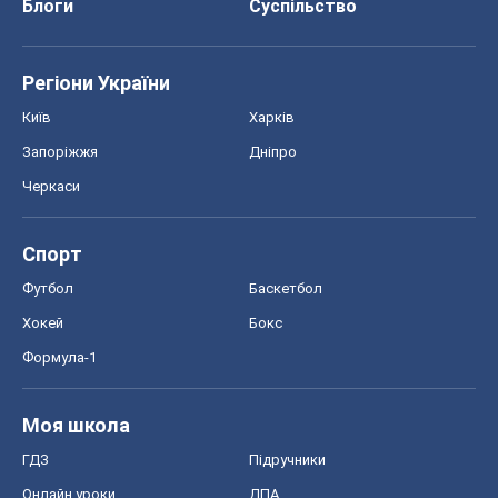
Хокей
Бокс
Формула-1
Моя школа
ГДЗ
Підручники
Онлайн уроки
ДПА
ЗНО
НМТ
СНД посібники
Авто
Тест Драйв
Електромобілі
Акції
Сервіс
Food Oboz