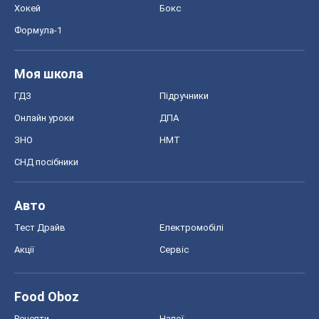
Хокей
Бокс
Формула-1
Моя школа
ГДЗ
Підручники
Онлайн уроки
ДПА
ЗНО
НМТ
СНД посібники
Авто
Тест Драйв
Електромобілі
Акції
Сервіс
Food Oboz
Рецепти
Напої