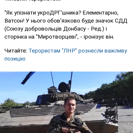
"Як упізнати укроДРГ'шника? Елементарно,
Ватсон! У нього обов'язково буде значок СДД
(Союзу добровольців Донбасу - Ред.) і
сторінка на "Миротворцеві", - іронізує він.
Читайте:
Терористам "ЛНР" рознесли важливу
позицію