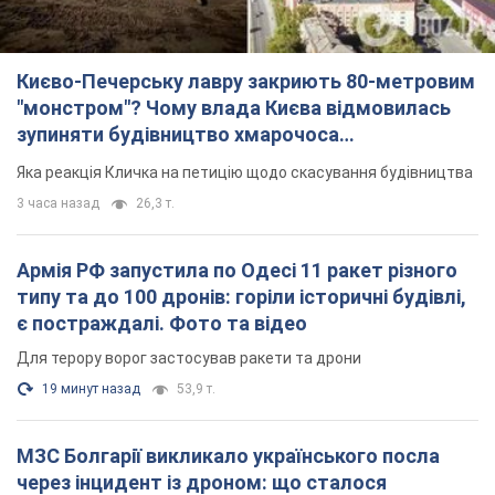
Києво-Печерську лавру закриють 80-метровим
"монстром"? Чому влада Києва відмовилась
зупиняти будівництво хмарочоса
"московського вірянина"
Яка реакція Кличка на петицію щодо скасування будівництва
3 часа назад
26,3 т.
Армія РФ запустила по Одесі 11 ракет різного
типу та до 100 дронів: горіли історичні будівлі,
є постраждалі. Фото та відео
Для терору ворог застосував ракети та дрони
19 минут назад
53,9 т.
МЗС Болгарії викликало українського посла
через інцидент із дроном: що сталося