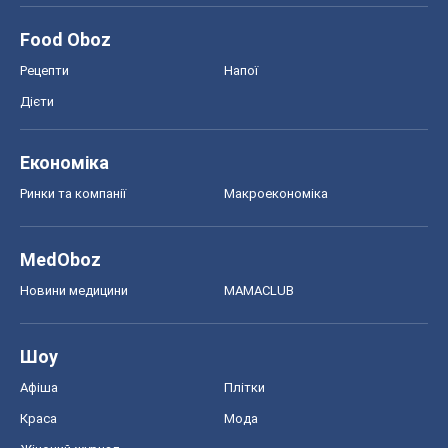
Food Oboz
Рецепти
Напої
Дієти
Економіка
Ринки та компанії
Макроекономіка
MedOboz
Новини медицини
MAMACLUB
Шоу
Афіша
Плітки
Краса
Мода