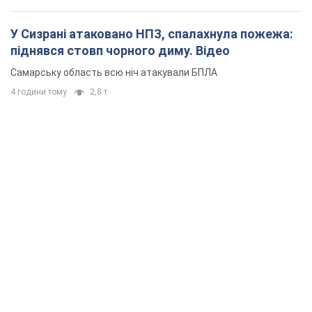
У Сизрані атаковано НПЗ, спалахнула пожежа:
піднявся стовп чорного диму. Відео
Самарську область всю ніч атакували БПЛА
4 години тому
2,8 т.