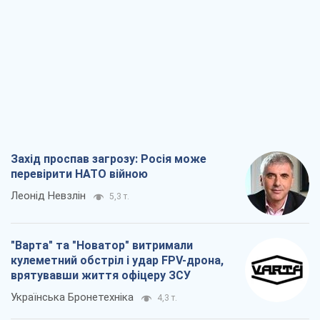
Захід проспав загрозу: Росія може
перевірити НАТО війною
Леонід Невзлін
5,3 т.
"Варта" та "Новатор" витримали
кулеметний обстріл і удар FPV-дрона,
врятувавши життя офіцеру ЗСУ
Українська Бронетехніка
4,3 т.