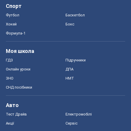
Спорт
Футбол
Баскетбол
Хокей
Бокс
Формула-1
Моя школа
ГДЗ
Підручники
Онлайн уроки
ДПА
ЗНО
НМТ
СНД посібники
Авто
Тест Драйв
Електромобілі
Акції
Сервіс