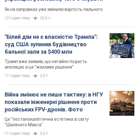
Як на заправках уже змінили вартість пального
12 годин тому
23,6 т.
"Білий дім не є власністю Трампа":
суд США зупинив будівництво
бальної зали за $400 млн
Трамп вже заявив, що негайно подасть
апеляцію а це "жахливе рішення"
11 годин тому
2,9 т.
Війна змінює не лише тактику: в НГУ
показали інженерні рішення проти
російських FPV-дронів. Фото
Це "постапокаліптична естетика зі світу
"Шаленого Макса"
11 годин тому
9,5 т.