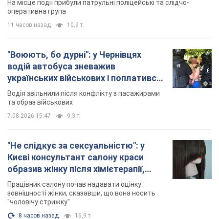
та образ військових
7.08.2026 15:47
9,3 т.
"Не слідкує за сексуальністю": у
Києві консультант салону краси
образив жінку після хімієтерапії,
розгорівся скандал. Фото
Працівник салону почав надавати оцінку
зовнішності жінки, сказавши, що вона носить
"чоловічу стрижку"
8 часов назад
16,9 т.