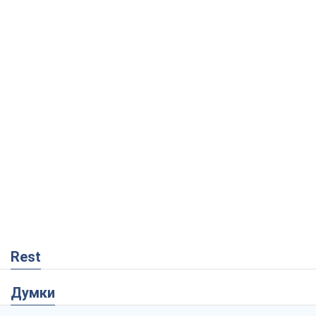
Rest
Думки
Росія втрачає ресурси поза планом: хто
насправді диктує темп війни
Сергій Місюра
9,3 т.
"Ми вже проходили через гірше": Україні
не варто піддаватися зневірі через
ракетний терор