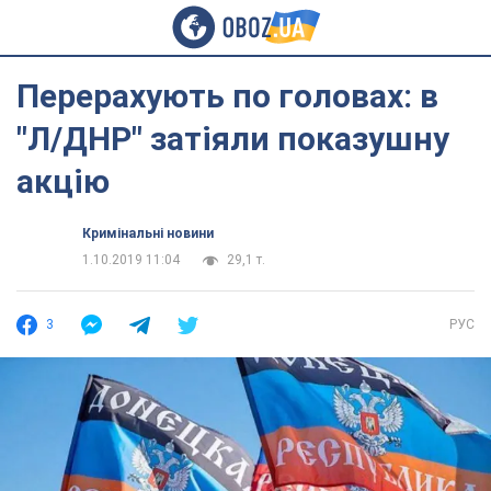
Перерахують по головах: в
"Л/ДНР" затіяли показушну
акцію
Кримінальні новини
1.10.2019 11:04
29,1 т.
3
РУС