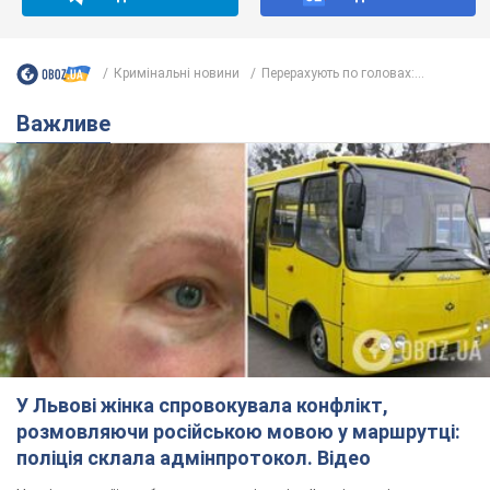
У Львові жінка спровокувала конфлікт,
розмовляючи російською мовою у маршрутці:
поліція склала адмінпротокол. Відео
На місце події прибули патрульні поліцейські та слідчо-
оперативна група
11 часов назад
10,9 т.
"Воюють, бо дурні": у Чернівцях
водій автобуса зневажив
українських військових і поплатився.
Відео
Водія звільнили після конфлікту з пасажирами