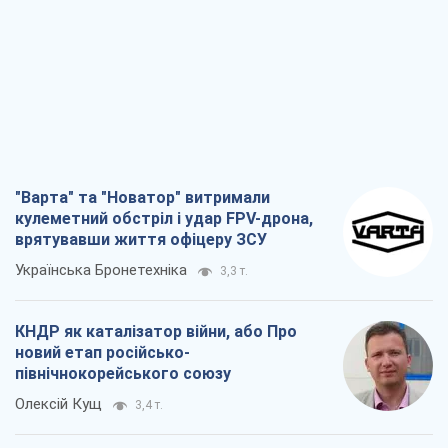
"Варта" та "Новатор" витримали
кулеметний обстріл і удар FPV-дрона,
врятувавши життя офіцеру ЗСУ
Українська Бронетехніка
3,3 т.
КНДР як каталізатор війни, або Про
новий етап російсько-
північнокорейського союзу
Олексій Кущ
3,4 т.
Вихід до еліти ЧС та тріумф "Сокола":
що відбувається в українському хокеї
Олександр Липенко
1,3 т.
Що очікує українців у 2026–2028 роках?
Головні висновки з нових прогнозів від
НБУ