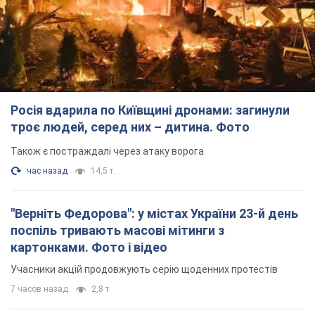
Також є постраждалі через атаку ворога
час назад
14,5 т.
"Верніть Федорова": у містах України 23-й день
поспіль тривають масові мітинги з
картонками. Фото і відео
Учасники акцій продовжують серію щоденних протестів
7 часов назад
2,8 т.
Сенат США схвалив законопроєкт Грема про
санкції проти Росії: що далі
Документ передбачає нові економічні обмеження
7 часов назад
5,6 т.