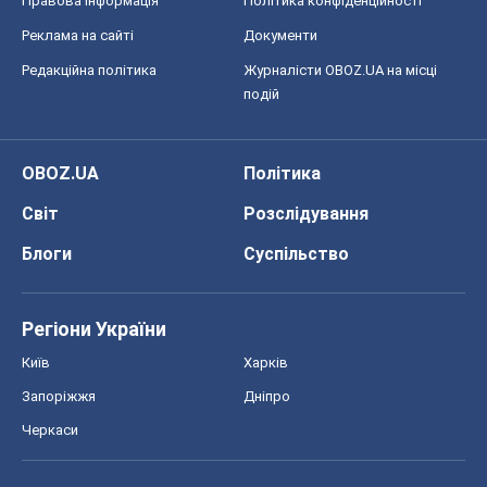
Блоги
Суспільство
Регіони України
Київ
Харків
Запоріжжя
Дніпро
Черкаси
Спорт
Футбол
Баскетбол
Хокей
Бокс
Формула-1
Моя школа
ГДЗ
Підручники