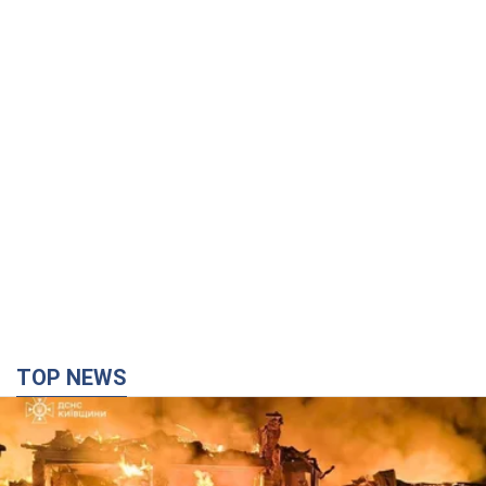
TOP NEWS
Росія вдарила по Київщині дронами: загинули
троє людей, серед них – дитина. Фото