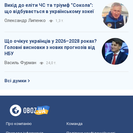
Василь Фурман
24,0 т.
Всі думки
Про компанію
Команда
Правова інформація
Політика конфіденційності
Реклама на сайті
Документи
Редакційна політика
Журналісти OBOZ.UA на місці
подій
OBOZ.UA
Політика
Світ
Розслідування