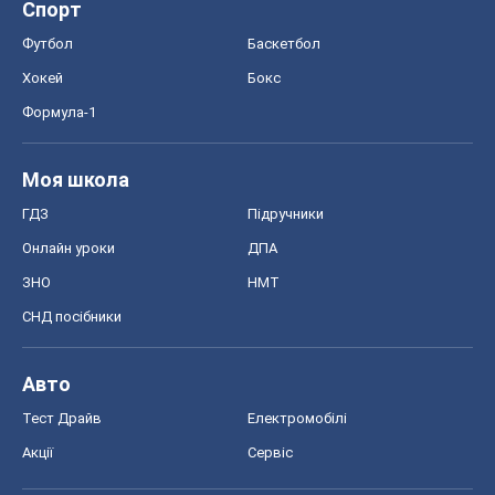
Онлайн уроки
ДПА
ЗНО
НМТ
СНД посібники
Авто
Тест Драйв
Електромобілі
Акції
Сервіс
Food Oboz
Рецепти
Напої
Дієти
Економіка
Ринки та компанії
Макроекономіка