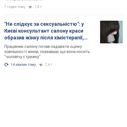
7 годин тому
7,8 т.
"Не слідкує за сексуальністю": у
Києві консультант салону краси
образив жінку після хімієтерапії,
розгорівся скандал. Фото
Працівник салону почав надавати оцінку
зовнішності жінки, сказавши, що вона носить
"чоловічу стрижку"
14 хвилин тому
7,6 т.