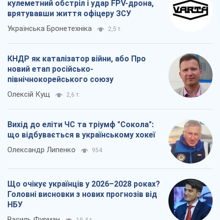
кулеметний обстріл і удар FPV-дрона,
врятувавши життя офіцеру ЗСУ
Українська Бронетехніка
2,5 т.
КНДР як каталізатор війни, або Про
новий етап російсько-
північнокорейського союзу
Олексій Кущ
2,6 т.
Вихід до еліти ЧС та тріумф "Сокола":
що відбувається в українському хокеї
Олександр Липенко
954
Що очікує українців у 2026–2028 роках?
Головні висновки з нових прогнозів від
НБУ
Василь Фурман