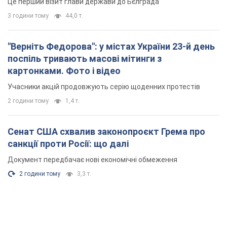
Це перший візит глави держави до Бєлграда
3 години тому
44,0 т.
"Верніть Федорова": у містах України 23-й день
поспіль тривають масові мітинги з
картонками. Фото і відео
Учасники акцій продовжують серію щоденних протестів
2 години тому
1,4 т.
Сенат США схвалив законопроєкт Грема про
санкції проти Росії: що далі
Документ передбачає нові економічні обмеження
2 години тому
3,3 т.