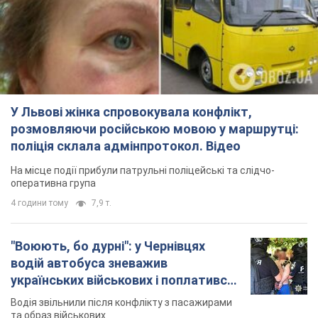
У Львові жінка спровокувала конфлікт,
розмовляючи російською мовою у маршрутці:
поліція склала адмінпротокол. Відео
На місце події прибули патрульні поліцейські та слідчо-
оперативна група
4 години тому
7,9 т.
"Воюють, бо дурні": у Чернівцях
водій автобуса зневажив
українських військових і поплатився.
Відео
Водія звільнили після конфлікту з пасажирами
та образ військових