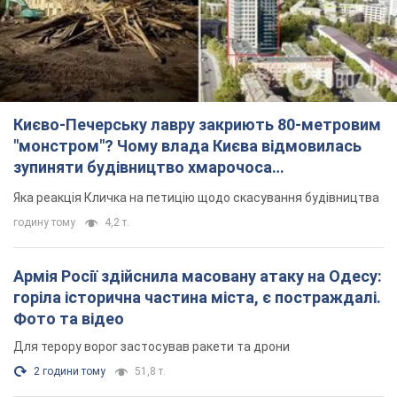
Києво-Печерську лавру закриють 80-метровим
"монстром"? Чому влада Києва відмовилась
зупиняти будівництво хмарочоса
"московського вірянина"
Яка реакція Кличка на петицію щодо скасування будівництва
годину тому
4,2 т.
Армія Росії здійснила масовану атаку на Одесу:
горіла історична частина міста, є постраждалі.
Фото та відео
Для терору ворог застосував ракети та дрони
2 години тому
51,8 т.