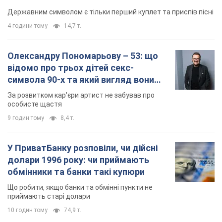
Державним символом є тільки перший куплет та приспів пісні
4 години тому
14,7 т.
Олександру Пономарьову – 53: що
відомо про трьох дітей секс-
символа 90-х та який вигляд вони
мають
За розвитком кар'єри артист не забував про
особисте щастя
9 годин тому
8,4 т.
У ПриватБанку розповіли, чи дійсні
долари 1996 року: чи приймають
обмінники та банки такі купюри
Що робити, якщо банки та обмінні пункти не
приймають старі долари
10 годин тому
74,9 т.