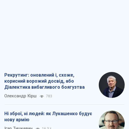
Рекрутинг: оновлений і, схоже,
корисний ворожий досвід, або
Діалектика вибагливого боягузтва
Олександр Кірш
783
Ні зброї, ні людей: як Лукашенко будує
нову армію
Ігар Тишкевич
16,3 т.