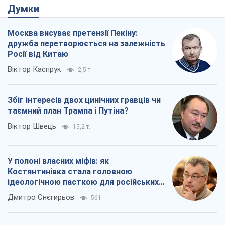
Думки
Москва висуває претензії Пекіну:
дружба перетворюється на залежність
Росії від Китаю
Віктор Каспрук
2,5 т.
Збіг інтересів двох цинічних гравців чи
таємний план Трампа і Путіна?
Віктор Швець
15,2 т.
У полоні власних міфів: як
Костянтинівка стала головною
ідеологічною пасткою для російських
окупантів
Дмитро Снєгирьов
561