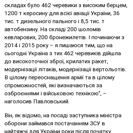
складах було 462 черевики з високим берцем,
1200 т керосину для всієї авіації України, 36
тис. т дизельного пального і 8,5 тис. т
автобензину. На складі 200 шоломів
кевларових, 200 бронежилетів. І починаючи з
2014 і 2015 року – я пишаюся тим, що на
сьогодні Україна з тих 462 черевиків дійшла
до високоточної зброї, крилатих ракет,
модернізації літаків, модернізації вертольотів.
В цілому переоснащення армії та в цілому
спроможностей, які визначаються за
озброєннями і військовою технікою", –
наголосив Павловський.
Він, як відомо, на посаді заступника міністра
оборони займався постачанням ЗСУ в
найтяжчі для України роки після початку