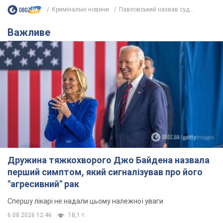
Кримінальні новини
Павловський назвав суд...
Важливе
Дружина тяжкохворого Джо Байдена назвала
перший симптом, який сигналізував про його
"агресивний" рак
Спершу лікарі не надали цьому належної уваги
6.08.2026 12:46
18,1 т.