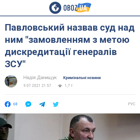
Павловський назвав суд над
ним "замовленням з метою
дискредитації генералів
ЗСУ"
Надія Данищук
Кримінальні новини
9.07.2021 21:57
1,7 т.
68
РУС