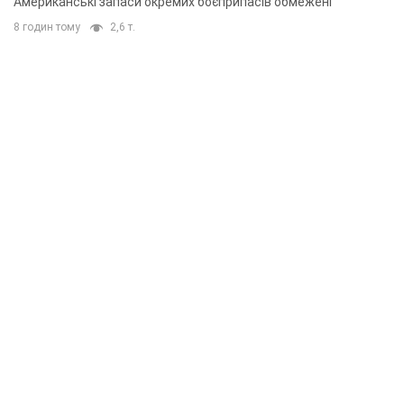
Американські запаси окремих боєприпасів обмежені
8 годин тому
2,6 т.