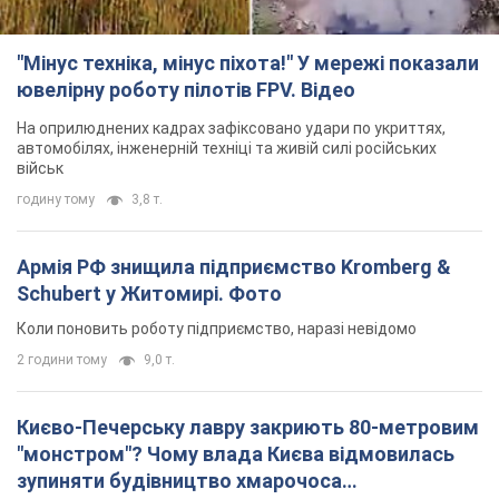
"Мінус техніка, мінус піхота!" У мережі показали
ювелірну роботу пілотів FPV. Відео
На оприлюднених кадрах зафіксовано удари по укриттях,
автомобілях, інженерній техніці та живій силі російських
військ
годину тому
3,8 т.
Армія РФ знищила підприємство Kromberg &
Schubert у Житомирі. Фото
Коли поновить роботу підприємство, наразі невідомо
2 години тому
9,0 т.
Києво-Печерську лавру закриють 80-метровим
"монстром"? Чому влада Києва відмовилась
зупиняти будівництво хмарочоса