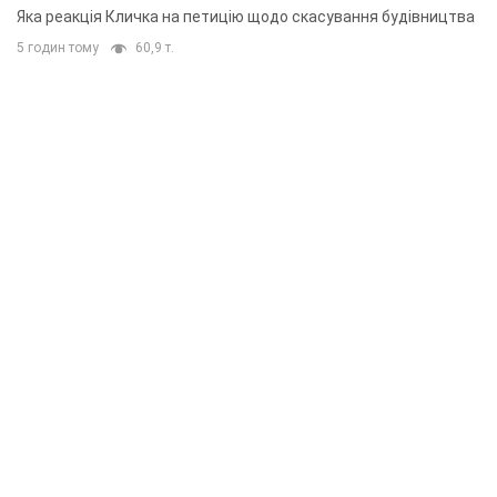
"московського вірянина"
Яка реакція Кличка на петицію щодо скасування будівництва
5 годин тому
60,9 т.