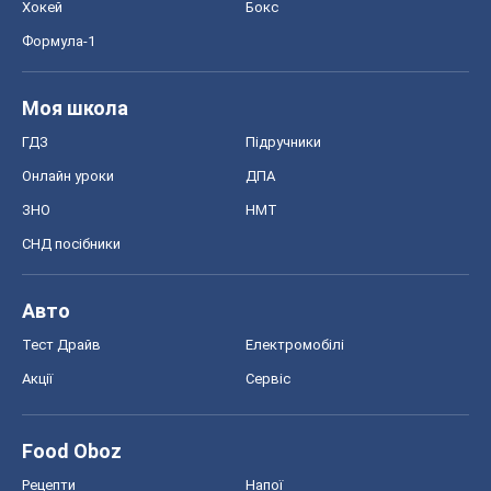
Хокей
Бокс
Формула-1
Моя школа
ГДЗ
Підручники
Онлайн уроки
ДПА
ЗНО
НМТ
СНД посібники
Авто
Тест Драйв
Електромобілі
Акції
Сервіс
Food Oboz
Рецепти
Напої