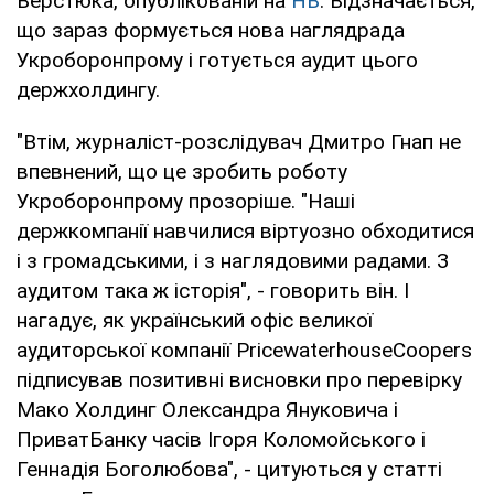
Верстюка, опублікованій на
НВ
. Відзначається,
що зараз формується нова наглядрада
Укроборонпрому і готується аудит цього
держхолдингу.
"Втім, журналіст-розслідувач Дмитро Гнап не
впевнений, що це зробить роботу
Укроборонпрому прозоріше. "Наші
держкомпанії навчилися віртуозно обходитися
і з громадськими, і з наглядовими радами. З
аудитом така ж історія", - говорить він. І
нагадує, як український офіс великої
аудиторської компанії PricewaterhouseCoopers
підписував позитивні висновки про перевірку
Мако Холдинг Олександра Януковича і
ПриватБанку часів Ігоря Коломойського і
Геннадія Боголюбова", - цитуються у статті