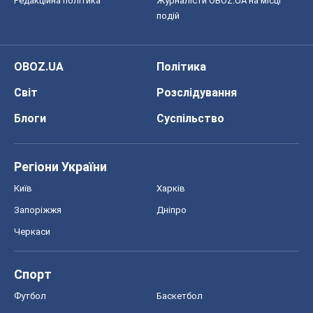
Редакційна політика
Журналісти OBOZ.UA на місці
подій
OBOZ.UA
Політика
Світ
Розслідування
Блоги
Суспільство
Регіони України
Київ
Харків
Запоріжжя
Дніпро
Черкаси
Спорт
Футбол
Баскетбол