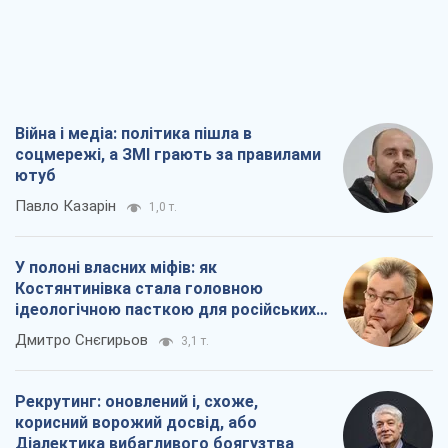
Війна і медіа: політика пішла в
соцмережі, а ЗМІ грають за правилами
ютуб
Павло Казарін
1,0 т.
У полоні власних міфів: як
Костянтинівка стала головною
ідеологічною пасткою для російських
окупантів
Дмитро Снєгирьов
3,1 т.
Рекрутинг: оновлений і, схоже,
корисний ворожий досвід, або
Діалектика вибагливого боягузтва