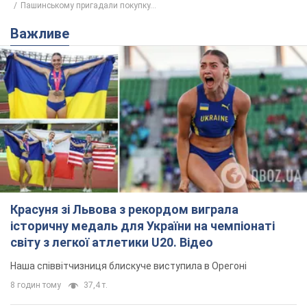
Пашинському пригадали покупку...
Важливе
Красуня зі Львова з рекордом виграла
історичну медаль для України на чемпіонаті
світу з легкої атлетики U20. Відео
Наша співвітчизниця блискуче виступила в Орегоні
8 годин тому
37,4 т.