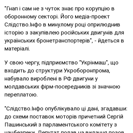
"Гнап і сам не з чуток знає про корупцію в
оборонному секторі. Його медіа-проект
Слідство.Інфо в минулому році оприлюднив
історію з закупівлею російських двигунів для
українських бронетранспортерів", - йдеться в
матеріалі.
У свою чергу, підприємство "Укрінмаш", що
входить до структури Укроборонпрома,
набувало вироблені в РФ двигуни у
молдавських фірм-посередників зі значною
переплатою.
"Слідство.Інфо опублікувало ці дані, згадавши:
до схеми поставок моторів причетний Сергій
Пашинський з парламентського комітету з
нацбезпеки. Депутат подав на видання позов