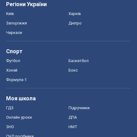
Регіони України
Київ
Харків
Запоріжжя
Дніпро
Черкаси
Спорт
Футбол
Баскетбол
Хокей
Бокс
Формула-1
Моя школа
ГДЗ
Підручники
Онлайн уроки
ДПА
ЗНО
НМТ
СНД посібники