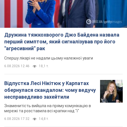
Дружина тяжкохворого Джо Байдена назвала
перший симптом, який сигналізував про його
"агресивний" рак
Спершу лікарі не надали цьому належної уваги
6.08.2026 12:46
18,1 т.
Відпустка Лесі Нікітюк у Карпатах
обернулася скандалом: чому ведучу
несправедливо захейтили
Знаменитість вийшла на пряму комунікацію в
мережі та розставила всі крапки над "і"
6.08.2026 17:32
14,8 т.