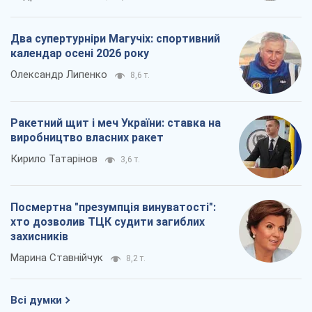
Два супертурніри Магучіх: спортивний
календар осені 2026 року
Олександр Липенко
8,6 т.
Ракетний щит і меч України: ставка на
виробництво власних ракет
Кирило Татарінов
3,6 т.
Посмертна "презумпція винуватості":
хто дозволив ТЦК судити загиблих
захисників
Марина Ставнійчук
8,2 т.
Всі думки