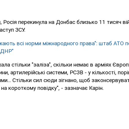
, Росія перекинула на Донбас близько 11 тисяч ві
аступ ЗСУ.
жають всі норми міжнародного права": штаб АТО 
/ДНР"
ала стільки "заліза", скільки немає в арміях Європ
и, артилерійські системи, РСЗВ - у кількості, порі
ями... Стільки сил сюди зігнано, щоб законсервуват
на короткому повідку", - зазначає Карін.