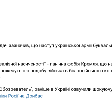
дач зазначив, що наступ української армії букваль
.
залізної насиченості" - панічна фобія Кремля, що н
і поженуть цю подобу війська в бік російського кор
н.
Обозреватель", раніше в Україні озвучили шокуюч
ніки Росії на Донбасі
.