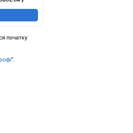
ся початку
рофі
".