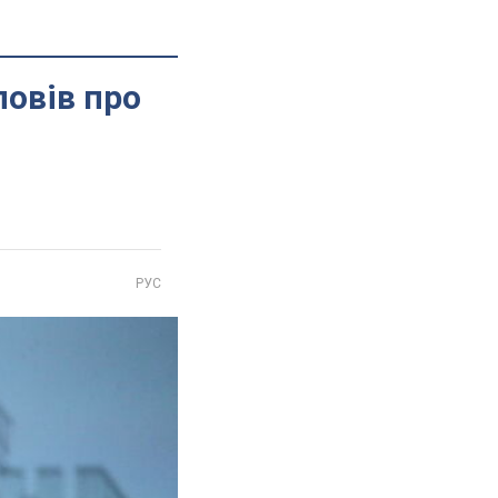
повів про
РУС