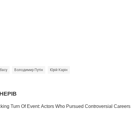
басу
Володимир Путін
Юрій Карін