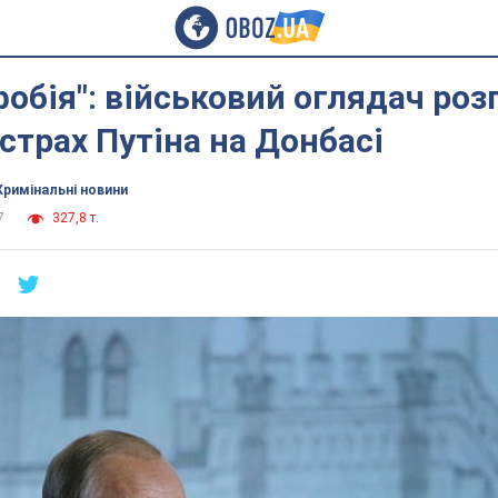
фобія": військовий оглядач роз
страх Путіна на Донбасі
Кримінальні новини
7
327,8 т.