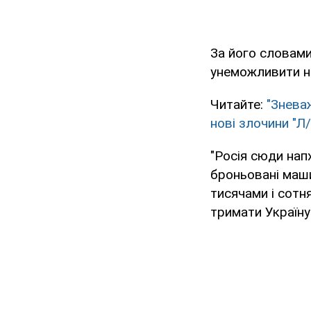
За його словами
унеможливити н
Читайте:
"Знева
нові злочини "Л
"Росія сюди напх
броньовані машин
тисячами і сотн
тримати Україну 