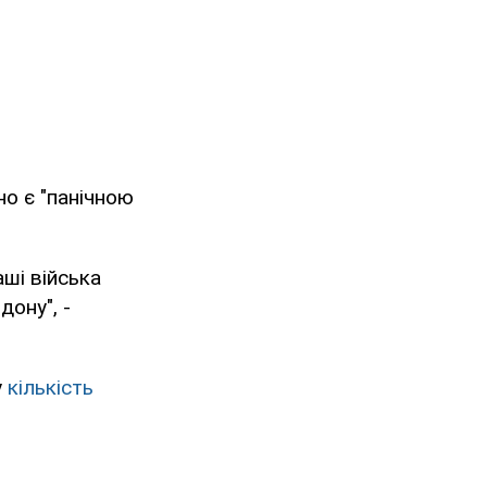
но є "панічною
аші війська
дону", -
у
кількість