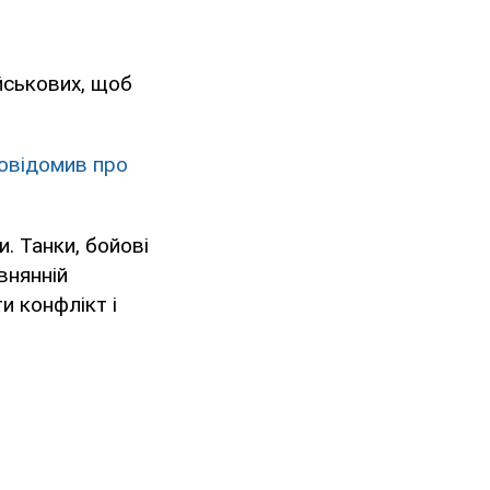
йськових, щоб
повідомив про
и. Танки, бойові
внянній
и конфлікт і