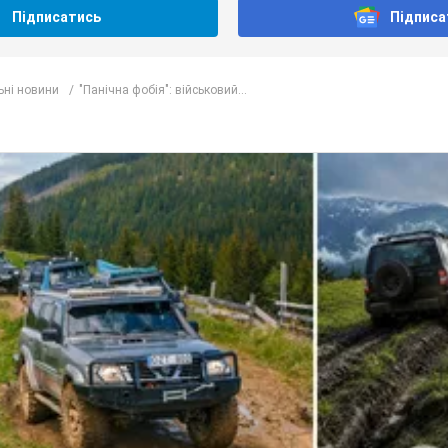
Підписатись
Підписа
ьні новини
"Панічна фобія": військовий...