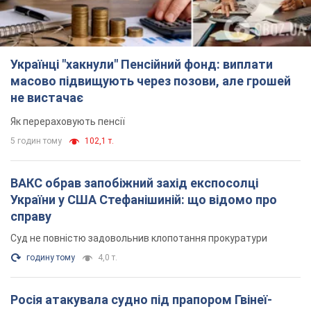
Українці "хакнули" Пенсійний фонд: виплати
масово підвищують через позови, але грошей
не вистачає
Як перераховують пенсії
5 годин тому
102,1 т.
ВАКС обрав запобіжний захід експосолці
України у США Стефанішиній: що відомо про
справу
Суд не повністю задовольнив клопотання прокуратури
годину тому
4,0 т.
Росія атакувала судно під прапором Гвінеї-