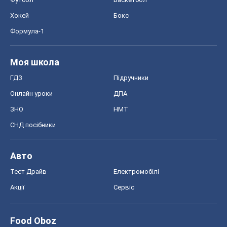
Хокей
Бокс
Формула-1
Моя школа
ГДЗ
Підручники
Онлайн уроки
ДПА
ЗНО
НМТ
СНД посібники
Авто
Тест Драйв
Електромобілі
Акції
Сервіс
Food Oboz