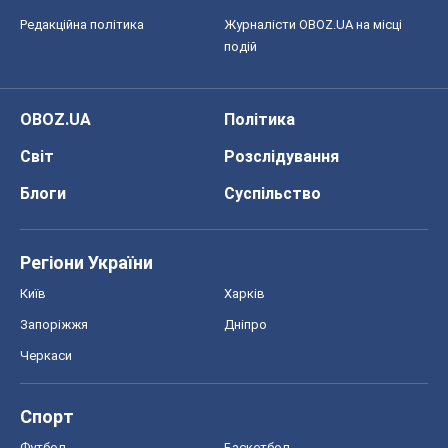
Редакційна політика
Журналісти OBOZ.UA на місці
подій
OBOZ.UA
Політика
Світ
Розслідування
Блоги
Суспільство
Регіони України
Київ
Харків
Запоріжжя
Дніпро
Черкаси
Спорт
Футбол
Баскетбол