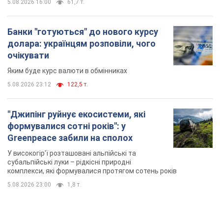
5.08.2026 16:00
61,7 т.
Банки "готуються" до нового курсу
долара: українцям розповіли, чого
очікувати
Яким буде курс валюти в обмінниках
5.08.2026 23:12
122,5 т.
"Джипінг руйнує екосистеми, які
формувалися сотні років": у
Greenpeace забили на сполох
У високогір'ї розташовані альпійські та
субальпійські луки – рідкісні природні
комплекси, які формувалися протягом сотень років
5.08.2026 23:00
1,8 т.