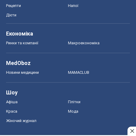
Рецепти
Напої
Дієти
Економіка
Ринки та компанії
Макроекономіка
MedOboz
Новини медицини
MAMACLUB
Шоу
Афіша
Плітки
Краса
Мода
Жіночий журнал