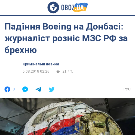
Падіння Boeing на Донбасі:
журналіст розніс МЗС РФ за
брехню
Кримінальні новини
5.08.2018 02:26
21,4 т.
0
РУС