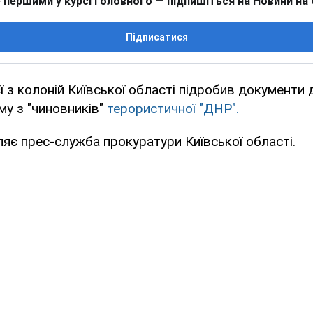
 першими у курсі головного — підпишіться на Новини на
Підписатися
ї з колоній Київської області підробив документ
у з "чиновників"
терористичної "ДНР".
яє прес-служба прокуратури Київської області.