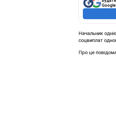
Будьте
Google
Начальник одніє
соцвиплат одном
Про це повідомл