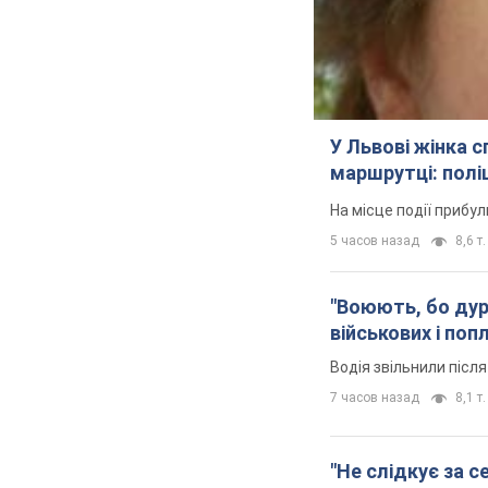
У Львові жінка 
маршрутці: полі
На місце події прибу
5 часов назад
8,6 т.
"Воюють, бо дурн
військових і поп
Водія звільнили післ
7 часов назад
8,1 т.
"Не слідкує за с