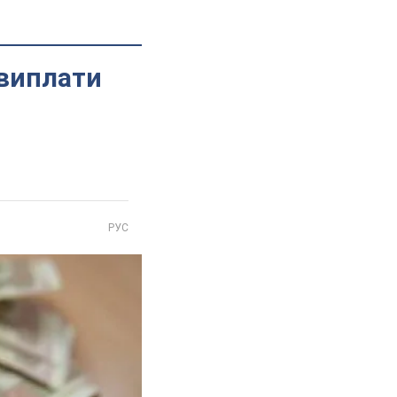
цвиплати
РУС