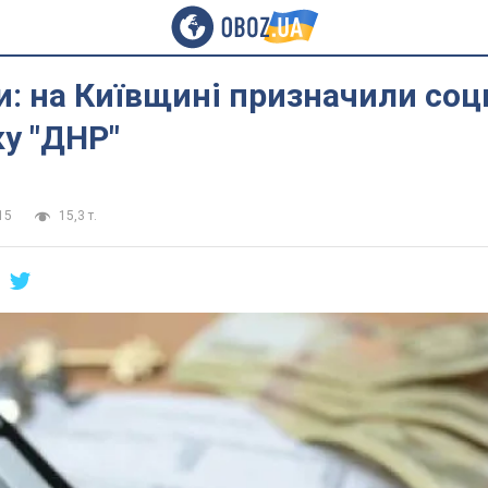
: на Київщині призначили со
у "ДНР"
15
15,3 т.