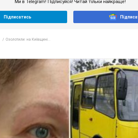
Ми в Telegram! Підписуйся! Читай тільки найкраще!
Підписатись
Підписа
Озолотили: на Київщині...