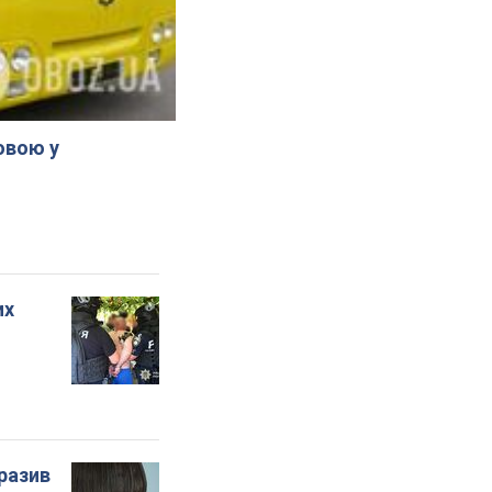
овою у
их
бразив