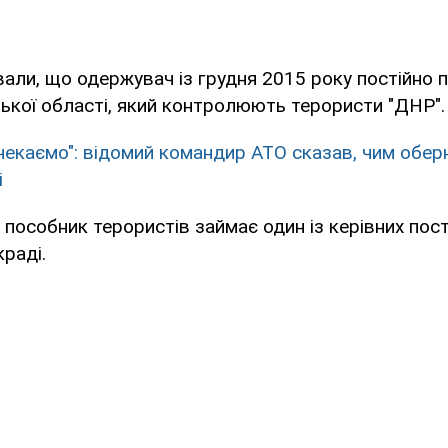
ували, що одержувач із грудня 2015 року постійно 
ької області, який контролюють терористи "ДНР".
чекаємо": відомий командир АТО сказав, чим оберн
і
 пособник терористів займає один із керівних пост
краді.