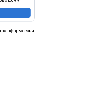
 OBOZ.UA у
и для оформлення