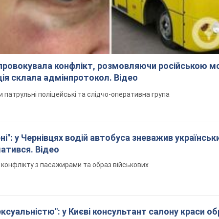
спровокувала конфлікт, розмовляючи російською м
ція склала адмінпротокол. Відео
ли патрульні поліцейські та слідчо-оперативна група
і": у Чернівцях водій автобуса зневажив українськ
латився. Відео
я конфлікту з пасажирами та образ військових
ексуальністю": у Києві консультант салону краси о