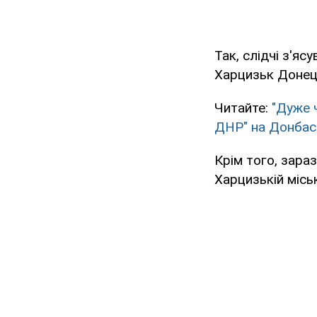
Так, слідчі з'яс
Харцизьк Донец
Читайте:
"Дуже 
ДНР" на Донбас
Крім того, зараз
Харцизькій місь