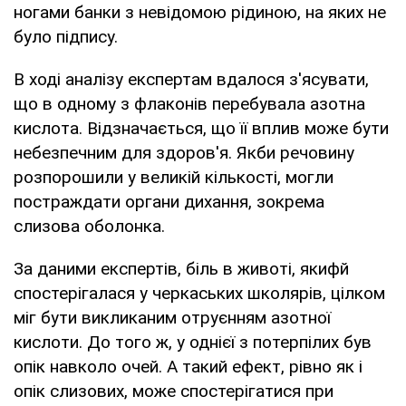
ногами банки з невідомою рідиною, на яких не
було підпису.
В ході аналізу експертам вдалося з'ясувати,
що в одному з флаконів перебувала азотна
кислота. Відзначається, що її вплив може бути
небезпечним для здоров'я. Якби речовину
розпорошили у великій кількості, могли
постраждати органи дихання, зокрема
слизова оболонка.
За даними експертів, біль в животі, якифй
спостерігалася у черкаських школярів, цілком
міг бути викликаним отруєнням азотної
кислоти. До того ж, у однієї з потерпілих був
опік навколо очей. А такий ефект, рівно як і
опік слизових, може спостерігатися при