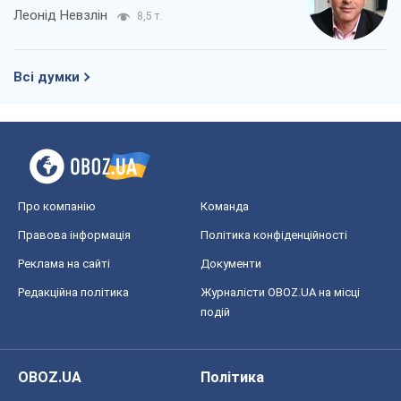
Про компанію
Команда
Правова інформація
Політика конфіденційності
Реклама на сайті
Документи
Редакційна політика
Журналісти OBOZ.UA на місці
подій
OBOZ.UA
Політика
Світ
Розслідування
Блоги
Суспільство
Регіони України
Київ
Харків
Запоріжжя
Дніпро