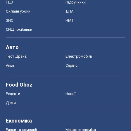
Акції
Сервіс
Food Oboz
Рецепти
Напої
Дієти
Економіка
Ринки та компанії
Макроекономіка
MedOboz
Новини медицини
MAMACLUB
Шоу
Афіша
Плітки