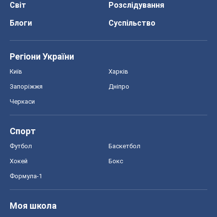
Черкаси
Спорт
Футбол
Баскетбол
Хокей
Бокс
Формула-1
Моя школа
ГДЗ
Підручники
Онлайн уроки
ДПА
ЗНО
НМТ
СНД посібники
Авто
Тест Драйв
Електромобілі