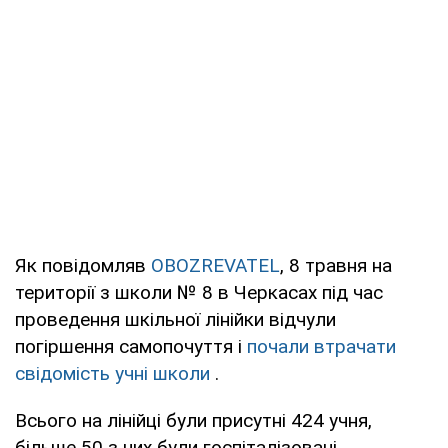
Як повідомляв
OBOZREVATEL
, 8 травня на
території з школи № 8 в Черкасах під час
проведення шкільної лінійки відчули
погіршення самопочуття і
почали втрачати
свідомість учні школи
.
Всього на лінійці були присутні 424 учня,
більше 50 з них були госпіталізовані.