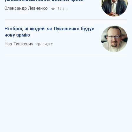
Коли закінчиться війна?
Юрій Хрістензен
9,3 т.
Україна вступила в надзвичайний
економічний стан. Чи є світло вкінці
тунелю?