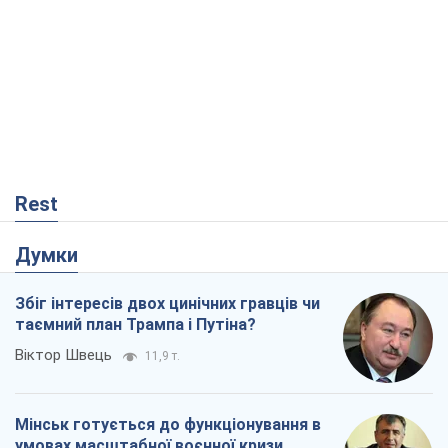
Rest
Думки
Збіг інтересів двох цинічних гравців чи
таємний план Трампа і Путіна?
Віктор Швець
11,9 т.
Мінськ готується до функціонування в
умовах масштабної воєнної кризи
Олександр Левченко
16,9 т.
Ні зброї, ні людей: як Лукашенко будує
нову армію
Ігар Тишкевич
14,3 т.