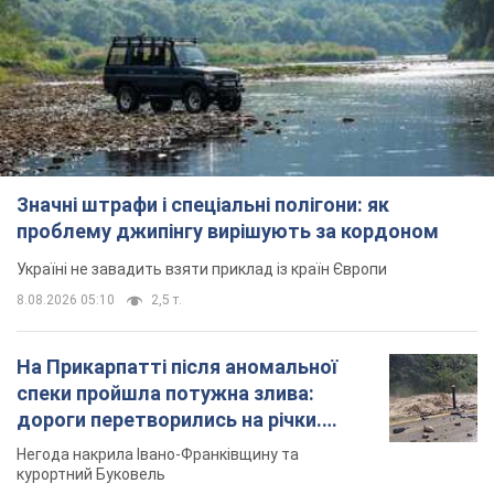
проблему джипінгу вирішують за кордоном
Україні не завадить взяти приклад із країн Європи
8.08.2026 05:10
2,5 т.
На Прикарпатті після аномальної
спеки пройшла потужна злива:
дороги перетворились на річки.
Відео
Негода накрила Івано-Франківщину та
курортний Буковель
8.08.2026 09:27
36,8 т.
Жінці нарахували 729 тис. грн боргу
за газ через покази зіпсованого
лічильника: суддя ухвалив
неочікуване рішення
Чи треба платити борг через донарахування
8.08.2026 14:43
31,9 т.