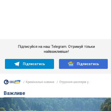
найважливіше!
Підписатись
Підписатись
Кримінальні новини
Отруєння школярів у...
Важливе
Значні штрафи і спеціальні полігони: як