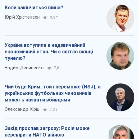
Вадим Денисенко
7,6 т.
Чий буде Крим, той і переможе (NSJ), а
українських футбольних чиновників
можуть назвати вбивцями
Олександр Кірш
7,3 т.
Захід проспав загрозу: Росія може
перевірити НАТО війною
Леонід Невзлін
8,5 т.
Всі думки