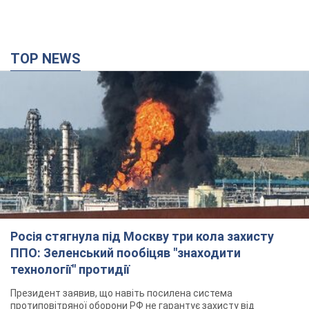
Росія стягнула під Москву три кола захисту
ППО: Зеленський пообіцяв "знаходити
технології" протидії
Президент заявив, що навіть посилена система
протиповітряної оборони РФ не гарантує захисту від
українських ударів
9 часов назад
68,9 т.
Україна придбала у Туреччини 70 балістичних
ракет і багато іншого озброєння: у Держдепі
США оприлюднили список
Держдеп вже поставив до відома американський Конгрес